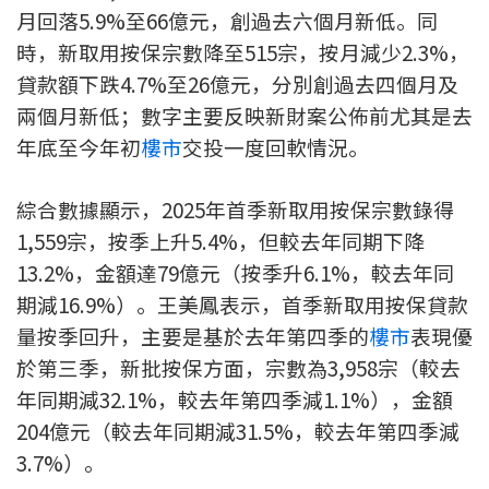
月回落5.9%至66億元，創過去六個月新低。同
印花稅計算
時，新取用按保宗數降至515宗，按月減少2.3%，
貸款額下跌4.7%至26億元，分別創過去四個月及
免費物業估價
兩個月新低；數字主要反映新財案公佈前尤其是去
下載中心
年底至今年初
樓市
交投一度回軟情況。
按揭全面睇
綜合數據顯示，2025年首季新取用按保宗數錄得
新聞/研究
1,559宗，按季上升5.4%，但較去年同期下降
13.2%，金額達79億元（按季升6.1%，較去年同
公司動態
期減16.9%）。王美鳳表示，首季新取用按保貸款
量按季回升，主要是基於去年第四季的
樓市
表現優
按市新聞
於第三季，新批按保方面，宗數為3,958宗（較去
年同期減32.1%，較去年第四季減1.1%），金額
統計數據庫
204億元（較去年同期減31.5%，較去年第四季減
按揭快趣智識
3.7%）。