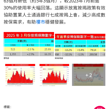
63個月新低（約5年3個月），較2023年7月前逾
聯絡我們
30%的使用率大幅回落。這顯示放寬按揭政策有效
協助置業人士通過銀行七成按揭上會，減少高成數
聯絡方法
按保需求，有助
樓市
穩健發展。
網上申請按揭轉介
條款及細則
私隱政策
简
+ 2
本網頁所提供資料僅作參考用途。
若因錯漏而引致任何不便或損失，中原按揭概不負責。
本網站採用無障礙網頁設計，如有任何問題，可查詢：
2889 2886 / cmb@mail.centanet.com
中原地產
|
網上搵樓
|
中原工商舖
© 2026 中原按揭經紀有限公司 Centaline Mortgage Broker Limited 版權所有
標籤：