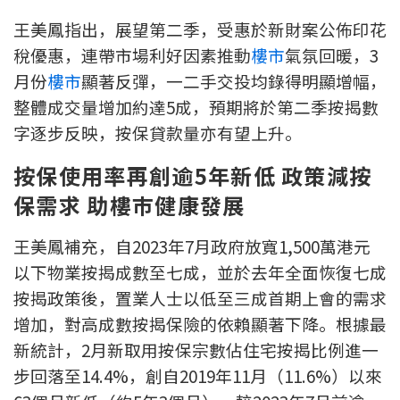
按揭智庫
王美鳳指出，展望第二季，受惠於新財案公佈印花
稅優惠，連帶市場利好因素推動
樓市
氣氛回暖，3
樓按專欄
月份
樓市
顯著反彈，一二手交投均錄得明顯增幅，
整體成交量增加約達5成，預期將於第二季按揭數
按揭百科
字逐步反映，按保貸款量亦有望上升。
實時銀行資訊
按保使用率再創逾5年新低 政策減按
保需求 助樓巿健康發展
裝修·保險優惠
免費裝修轉介服務
王美鳳補充，自2023年7月政府放寬1,500萬港元
以下物業按揭成數至七成，並於去年全面恢復七成
裝修設計專欄
按揭政策後，置業人士以低至三成首期上會的需求
增加，對高成數按揭保險的依賴顯著下降。根據最
火險、家居、寵物保險
新統計，2月新取用按保宗數佔住宅按揭比例進一
步回落至14.4%，創自2019年11月（11.6%）以來
保險資訊專欄