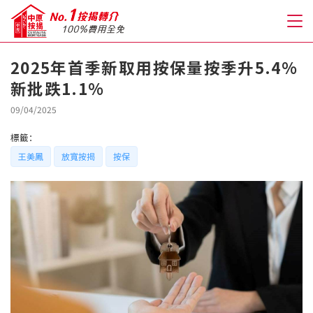
2025年首季新取用按保量按季升5.4%
新批跌1.1%
關於我們
09/04/2025
格到至抵按揭
標籤：
王美鳳
放寬按揭
按保
人才房貸・開戶優惠
免費房貸轉介服務
免費開戶轉介服務
私人貸款
優惠禮遇