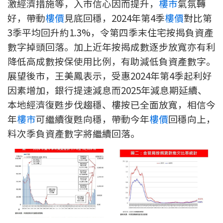
激經濟措施等，入市信心因而提升，
樓市
氣氛轉
印花稅計算
好，帶動
樓價
見底回穩，2024年第4季
樓價
對比第
3季平均回升約1.3%，令第四季末住宅按揭負資產
免費物業估價
數字掉頭回落。加上近年按揭成數逐步放寬亦有利
降低高成數按保使用比例，有助減低負資產數字。
下載中心
展望後市，王美鳳表示，受惠2024年第4季起利好
按揭全面睇
因素增加，銀行提速減息而2025年減息期延續、
本地經濟復甦步伐趨穩、樓按已全面放寬，相信今
新聞/研究
年
樓市
可繼續復甦向穩，帶動今年
樓價
回穩向上，
料次季負資產數字將繼續回落。
公司動態
按市新聞
統計數據庫
按揭快趣智識