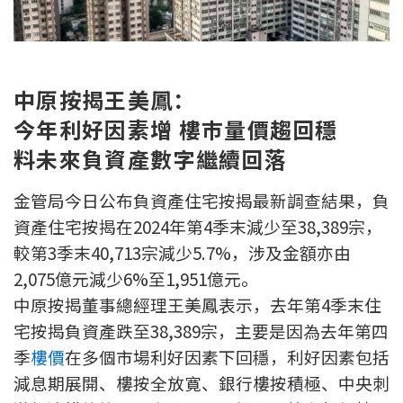
新盤優越按揭優惠
中原按揭標籤優惠
中原按揭王美鳳：
推薦齊齊友賞
今年利好因素增 樓巿量價趨回穩
料未來負資產數字繼續回落
按揭工具
按揭計算
金管局今日公布負資產住宅按揭最新調查結果，負
資產住宅按揭在2024年第4季末減少至38,389宗，
轉按計算
較第3季末40,713宗減少5.7%，涉及金額亦由
2,075億元減少6%至1,951億元。
置業預算
中原按揭董事總經理王美鳳表示，去年第4季末住
宅按揭負資產跌至38,389宗，主要是因為去年第四
供款年期計算
季
樓價
在多個市場利好因素下回穩，利好因素包括
工商舖按揭計算
減息期展開、樓按全放寛、銀行樓按積極、中央刺