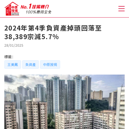
2024年第4季負資產掉頭回落至
38,389宗減5.7%
關於我們
28/01/2025
格到至抵按揭
標籤：
王美鳳
負資產
中原按揭
人才房貸・開戶優惠
免費房貸轉介服務
免費開戶轉介服務
私人貸款
優惠禮遇