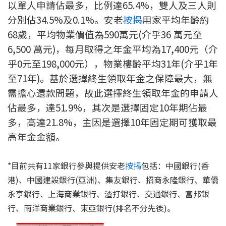
以單人申請佔最多，比例達65.4%，雙人及三人則
按揭智庫
分別佔34.5%及0.1%。安老
按揭
用家平均年齡約
68歲，平均物業價值為590萬元(介乎36 萬元至
樓按專欄
6,500 萬元)，每月取得之年金平均為17,400元（介
乎0元至198,000元），物業樓齡平均31年(介乎1年
按揭百科
至71年)。基於選擇終生領取年金之保障最大，無
實時銀行資訊
需擔心還款問題，故此選擇終生領取年金的申請人
佔最多，達51.9%，其次是選擇固定10年期佔最
裝修·保險優惠
多，高達21.8%，主因是選擇10年固定期可獲取最
免費裝修轉介服務
高年金金額。
裝修設計專欄
*目前共有11家銀行參與提供安老
按揭
包括：中國銀行(香
港)、中國建設銀行(亞洲)、集友銀行、招商永隆銀行、華僑
火險、家居、寵物保險
永亨銀行、上海商業銀行、渣打銀行、交通銀行、富邦銀
行、南洋商業銀行、東亞銀行(排名不分先後)。
保險資訊專欄