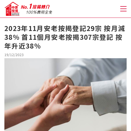
2023年11月安老按揭登記29宗 按月減
38% 首11個月安老按揭307宗登記 按
關於我們
年升近38%
格到至抵按揭
19/12/2023
人才房貸・開戶優惠
免費房貸轉介服務
免費開戶轉介服務
私人貸款
優惠禮遇