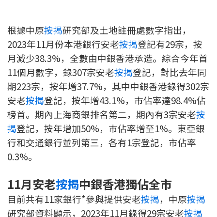
新盤優越按揭優惠
根據中原
按揭
研究部及土地註冊處數字指出，
中原按揭標籤優惠
2023年11月份本港銀行安老
按揭
登記有29宗，按
月減少38.3%，全數由中銀香港承造。綜合今年首
推薦齊齊友賞
11個月數字，錄307宗安老
按揭
登記，對比去年同
期223宗，按年增37.7%，其中中銀香港錄得302宗
按揭工具
安老
按揭
登記，按年增43.1%，市佔率達98.4%佔
按揭計算
榜首。期內上海商銀排名第二，期內有3宗安老
按
揭
登記，按年增加50%，巿佔率增至1%。東亞銀
轉按計算
行和交通銀行並列第三，各有1宗登記，市佔率
置業預算
0.3%。
供款年期計算
11月安老
按揭
中銀香港獨佔全市
目前共有11家銀行*參與提供安老
按揭
，中原
按揭
工商舖按揭計算
研究部資料顯示，2023年11月錄得29宗安老
按揭