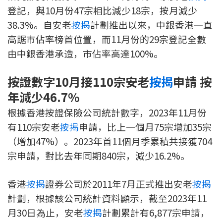
登記，與10月份47宗相比減少18宗，按月減少
印花稅計算
38.3%。自安老
按揭
計劃推出以來，中銀香港一直
免費物業估價
高踞巿佔率榜首位置，而11月份的29宗登記全數
由中銀香港承造，市佔率高達100%。
下載中心
按證數字10月接110宗安老
按揭
申請 按
按揭全面睇
年減少46.7%
新聞/研究
根據香港按證保險公司統計數字，2023年11月份
有110宗安老
按揭
申請，比上一個月75宗增加35宗
公司動態
（增加47%）。2023年首11個月季累積共接獲704
宗申請，對比去年同期840宗，減少16.2%。
按市新聞
香港
按揭
證券公司於2011年7月正式推出安老
按揭
統計數據庫
計劃，根據該公司統計資料顯示，截至2023年11
按揭快趣智識
月30日為止，安老
按揭
計劃累計有6,877宗申請，