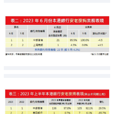
印花稅計算
免費物業估價
下載中心
按揭全面睇
新聞/研究
公司動態
按市新聞
統計數據庫
按揭快趣智識