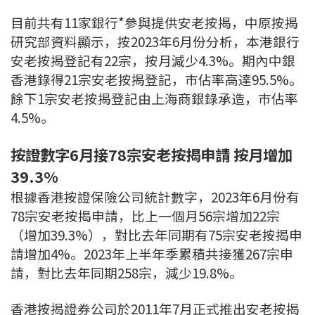
條款及細則
私隱政策聲明
|
目前共有11家銀行*參與提供安老按揭，中原按揭
研究部資料顯示，按2023年6月份分析，本港銀行
安老按揭登記有22宗，按月減少4.3%。期內中銀
香港錄得21宗安老按揭登記，市佔率高達95.5%。
餘下1宗安老按揭登記由上海商銀錄承造，巿佔率
4.5%。
按證數字6月接78宗安老按揭申請 按月增加
39.3%
根據香港按證保險公司統計數字，2023年6月份有
78宗安老按揭申請，比上一個月56宗增加22宗
（增加39.3%），對比去年同期有75宗安老按揭申
請增加4%。2023年上半年季累積共接獲267宗申
請，對比去年同期258宗，減少19.8%。
香港按揭證券公司於2011年7月正式推出安老按揭