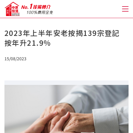
2023年上半年安老按揭139宗登記
關於我們
按年升21.9%
格到至抵按揭
15/08/2023
人才房貸・開戶優惠
免費房貸轉介服務
免費開戶轉介服務
私人貸款
優惠禮遇