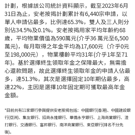
計劃，根據該公司統計資料顯示，截至2023年6月
31日為止，安老按揭計劃累計有6,440宗申請，以
單人申請佔最多，比例達65.3%，雙人及三人則分
別佔34.5%及0.1%。安老按揭用家平均年齡約68
歲，平均物業價值為590萬元(介乎36 萬元至6,500
萬元)，每月取得之年金平均為17,600元（介乎0元
至198,000元），物業樓齡平均31年(介乎1年至71
年)。基於選擇終生領取年金之保障最大，無需擔
心還款問題，故此選擇終生領取年金的申請人佔最
多，達51.3%，其次是選擇固定10年期佔最多，高
達22%，主因是選擇10年固定期可獲取最高年金
金額。
*目前共有11家銀行參與提供安老按揭包括：中國銀行(香港)、中國建設銀
行(亞洲)、集友銀行、招商永隆銀行、華僑永亨銀行、上海商業銀行、渣
打銀行、交通銀行、富邦銀行、南洋商業銀行、東亞銀行(排名不分先
後)。