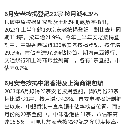
聯絡我們
6月安老按揭登記22宗 按月減4.3%
聯絡方法
根據中原按揭研究部及土地註冊處數字指出，
2023年上半年錄139宗安老按揭登記，對比去年同
網上申請按揭轉介
期114宗，按年增21.9%。今年上半年安老按揭登
記中，中銀香港錄得136宗安老按揭登記，按年增
條款及細則
29.5%，市佔率達97.8%佔榜首。期內東亞銀行、
交通銀行和上海商銀並列第二，各有1宗登記，市
私隱政策
佔率0.7%。
简
6月安老按揭中銀香港及上海商銀包辦
2023年6月錄得22宗安老按揭登記，與6月份23宗
本網頁所提供資料僅作參考用途。
若因錯漏而引致任何不便或損失，中原按揭概不負責。
相比減少1宗，按月減少4.3%。自安老按揭計劃推
本網站採用無障礙網頁設計，如有任何問題，可查詢：
出以來，中銀香港一直高踞巿佔率榜首位置，而6
2889 2886 / cmb@mail.centanet.com
月份的22宗登記中，中銀香港佔21宗，市佔率高
中原地產
|
網上搵樓
|
中原工商舖
達95.5%，可見其於安老按揭登記之參與度極高。
© 2026 中原按揭經紀有限公司 Centaline Mortgage Broker Limited 版權所有