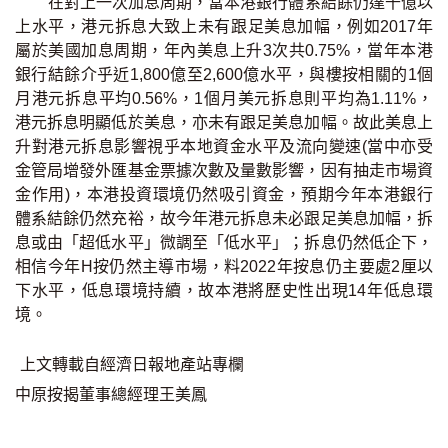
在對上一次加息周期，當本港銀行體系結餘仍達千億以
按揭智庫
上水平，港元拆息大致上未有跟足美息加幅，例如2017年
屬於美國加息周期，年內美息上升3次共0.75%，當年本港
樓按專欄
銀行結餘介乎近1,800億至2,600億水平，與樓按相關的1個
月港元拆息平均0.56%，1個月美元拆息則平均為1.11%，
港元拆息明顯低於美息，亦未有跟足美息加幅。故此美息上
按揭百科
升對港元拆息影響視乎本地資金水平及流向變速(當中亦受
金管局增發外匯基金票據次數及量數影響，因有抽走市場資
實時銀行資訊
金作用)，本港投資環境仍然吸引資金，預期今年本港銀行
體系結餘仍然充裕，故今年港元拆息未必跟足美息加幅，拆
裝修·保險優惠
息或由「超低水平」微調至「低水平」；拆息仍然低企下，
免費裝修轉介服務
相信今年H按仍然主導市場，料2022年按息仍主要處2厘以
下水平，低息環境持續，故本港將歷史性出現14年低息環
境。
裝修設計專欄
上文轉載自經濟日報地產站專欄
火險、家居、寵物保險
中原按揭董事總經理王美鳳
保險資訊專欄