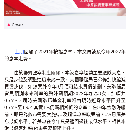
新盤優越按揭優惠
中原按揭標籤優惠
Cover
推薦齊齊友賞
按揭工具
上期
回顧了2021年按揭息率，本文再談及今年2022年
的息率走勢。
按揭計算
由於聯繫匯率制度關係，本港息率趨勢主要跟隨美息，
轉按計算
只是步伐及調整速度未必一致。美國聯儲局已公佈加快縮減
買債步伐，如無意外今年3月便可結束買債計劃，美聯儲局
置業預算
官員預測未來利率的點陣圖預期2022年加息3次，加幅共
0.75%，屆時美國聯邦基金利率將由現時近零水平回升至
供款年期計算
0.75%至1%。其實1%仍屬相當低的息率，在08年金融海嘯
前，即是為救市需要大施QE及超低息率政策前，1%已屬美
息最低水平；若美息在今年只是返回過往最低水平，相信本
工商舖按揭計算
港最優惠利率(P)未需要跟隨上升。