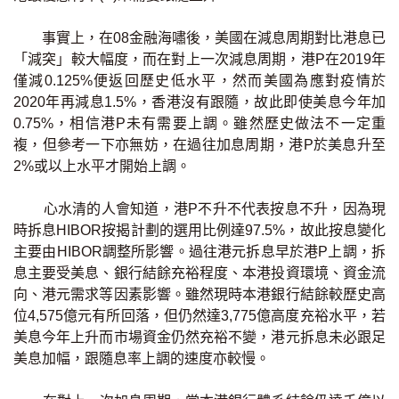
印花稅計算
事實上，在08金融海嘯後，美國在減息周期對比港息已
「減突」較大幅度，而在對上一次減息周期，港P在2019年
免費物業估價
僅減0.125%便返回歷史低水平，然而美國為應對疫情於
2020年再減息1.5%，香港沒有跟隨，故此即使美息今年加
下載中心
0.75%，相信港P未有需要上調。雖然歷史做法不一定重
複，但參考一下亦無妨，在過往加息周期，港P於美息升至
按揭全面睇
2%或以上水平才開始上調。
新聞/研究
心水清的人會知道，港P不升不代表按息不升，因為現
時拆息HIBOR按揭計劃的選用比例達97.5%，故此按息變化
公司動態
主要由HIBOR調整所影響。過往港元拆息早於港P上調，拆
息主要受美息、銀行結餘充裕程度、本港投資環境、資金流
按市新聞
向、港元需求等因素影響。雖然現時本港銀行結餘較歷史高
位4,575億元有所回落，但仍然達3,775億高度充裕水平，若
統計數據庫
美息今年上升而市場資金仍然充裕不變，港元拆息未必跟足
美息加幅，跟隨息率上調的速度亦較慢。
按揭快趣智識