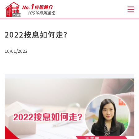
2022按息如何走?
關於我們
10/01/2022
格到至抵按揭
人才房貸・開戶優惠
免費房貸轉介服務
免費開戶轉介服務
私人貸款
優惠禮遇