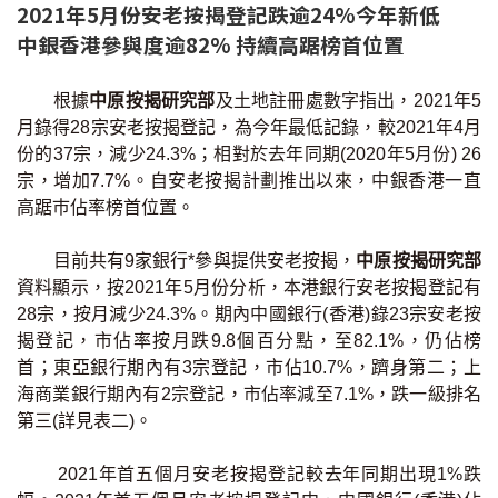
2021年5月份安老按揭登記跌逾24%今年新低
聯絡我們
中銀香港參與度逾82% 持續高踞榜首位置
聯絡方法
根據
中原按揭研究部
及土地註冊處數字指出，2021年5
網上申請按揭轉介
月錄得28宗安老按揭登記，為今年最低記錄，較2021年4月
份的37宗，減少24.3%；相對於去年同期(2020年5月份) 26
條款及細則
宗，增加7.7%。自安老按揭計劃推出以來，中銀香港一直
高踞巿佔率榜首位置。
私隱政策
目前共有9家銀行*參與提供安老按揭，
中原按揭研究部
資料顯示，按2021年5月份分析，本港銀行安老按揭登記有
28宗，按月減少24.3%。期內中國銀行(香港)錄23宗安老按
简
揭登記，市佔率按月跌9.8個百分點，至82.1%，仍佔榜
本網頁所提供資料僅作參考用途。
首；東亞銀行期內有3宗登記，市佔10.7%，躋身第二；上
若因錯漏而引致任何不便或損失，中原按揭概不負責。
本網站採用無障礙網頁設計，如有任何問題，可查詢：
海商業銀行期內有2宗登記，市佔率減至7.1%，跌一級排名
2889 2886 / cmb@mail.centanet.com
第三(詳見表二)。
中原地產
|
網上搵樓
|
中原工商舖
2021年首五個月安老按揭登記較去年同期出現1%跌
© 2026 中原按揭經紀有限公司 Centaline Mortgage Broker Limited 版權所有