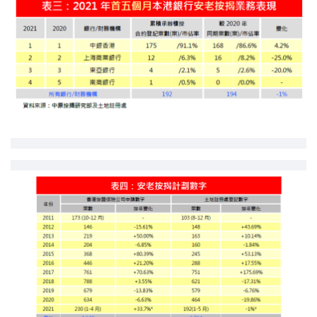
印花稅計算
免費物業估價
下載中心
按揭全面睇
新聞/研究
公司動態
按市新聞
統計數據庫
按揭快趣智識