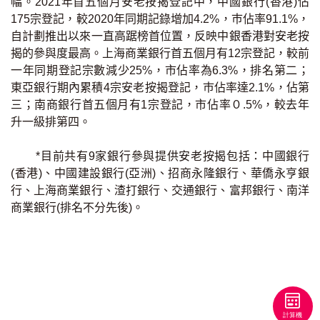
幅。2021年首五個月安老按揭登記中，中國銀行(香港)佔
條款及細則
私隱政策聲明
|
175宗登記，較2020年同期記錄增加4.2%，巿佔率91.1%，
自計劃推出以來一直高踞榜首位置，反映中銀香港對安老按
揭的參與度最高。上海商業銀行首五個月有12宗登記，較前
一年同期登記宗數減少25%，市佔率為6.3%，排名第二；
東亞銀行期內累積4宗安老按揭登記，巿佔率達2.1%，佔第
三；南商銀行首五個月有1宗登記，市佔率０.5%，較去年
升一級排第四。
*目前共有9家銀行參與提供安老按揭包括：中國銀行
(香港)、中國建設銀行(亞洲)、招商永隆銀行、華僑永亨銀
行、上海商業銀行、渣打銀行、交通銀行、富邦銀行、南洋
商業銀行(排名不分先後)。