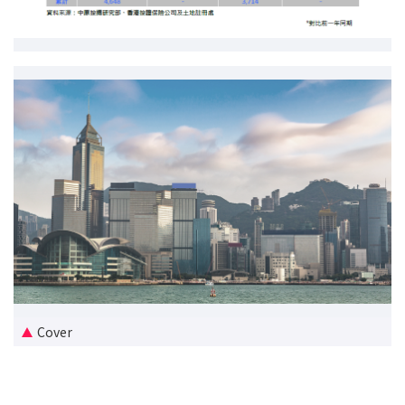
按揭智庫
樓按專欄
按揭百科
實時銀行資訊
裝修·保險優惠
免費裝修轉介服務
裝修設計專欄
Cover
火險、家居、寵物保險
保險資訊專欄