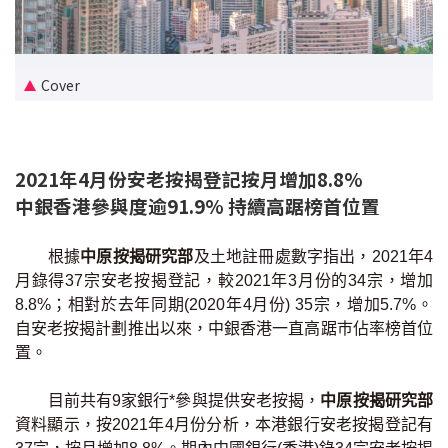
新盤優越按揭優惠
中原按揭標籤優惠
Cover
推薦齊齊友賞
2021年4月份安老按揭登記按月增加8.8%
按揭工具
中銀香港參與度逾91.9% 持續高踞榜首位置
按揭計算
根據
中原按揭研究部
及土地註冊處數字指出，2021年4
轉按計算
月錄得37宗安老按揭登記，較2021年3月份的34宗，增加
8.8%；相對於去年同期(2020年4月份) 35宗，增加5.7%。
置業預算
自安老按揭計劃推出以來，中銀香港一直高踞巿佔率榜首位
置。
供款年期計算
目前共有9家銀行*參與提供安老按揭，
中原按揭研究部
工商舖按揭計算
資料顯示，按2021年4月份分析，本港銀行安老按揭登記有