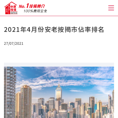
2021年4月份安老按揭市佔率排名
關於我們
27/07/2021
格到至抵按揭
人才房貸・開戶優惠
免費房貸轉介服務
免費開戶轉介服務
私人貸款
優惠禮遇