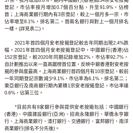
37宗，按月增加8.8%。期內中國銀行(香港)錄34宗安老按揭
印花稅計算
登記，市佔率按月增加0.7個百分點，升至91.9%，佔榜
首；上海商業銀行期內有3宗登記，較上一個月多一宗，市
佔率增至8.1%，排名第二，首兩名銀行與對上一個月排名
免費物業估價
一樣。(詳見表二)。
下載中心
2021年首四個月安老按揭登記較去年同期出現2.4%跌
幅。2021年首四個月安老按揭登記中，中國銀行(香港)佔
按揭全面睇
152宗登記，較2020年同期記錄增加2%，巿佔率92.7%，
新聞/研究
自計劃推出以來一直高踞榜首位置，反映中銀香港對安老按
揭的參與度最高。上海商業銀行首四個月有10宗登記，較前
一年同期登記宗數減少9.1%，市佔率為6.1%，排名第二；
公司動態
東亞銀行及南商銀行期內累積1宗安老按揭登記，巿佔率達
0.6%，佔第三位。
按市新聞
*目前共有9家銀行參與提供安老按揭包括：中國銀行
統計數據庫
(香港)、中國建設銀行(亞洲)、招商永隆銀行、華僑永亨銀
行、上海商業銀行、渣打銀行、交通銀行、富邦銀行、南洋
按揭快趣智識
商業銀行(排名不分先後)。