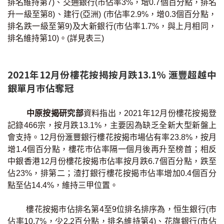
排名維持第7)、交通銀行(市佔率3%，增0.7個百分點，排名
升一級至第8)、建行(亞洲) (市佔率2.9%，增0.3個百分點，
排名跌一級至第9)及大新銀行(市佔率1.7%，與上月相同，
排名維持第10)。(詳見表三)
2021年12月份樓花按揭按月跌13.1%
滙豐
超越
中
銀
單月巿佔奪冠
中原按揭研究部
資料指出，2021年12月份樓花按揭登
記錄466宗，按月跌13.1%，主要因為缺乏全新大型新盤上
會支持。12月份滙豐銀行樓花按揭市場佔有率23.8%，按月
增1.4個百分點，樓花巿佔率隔一個月後再升至榜首；相反
中銀香港12月份樓花按揭市佔率按月跌6.7個百分點，跌至
佔23%，排第二；渣打銀行樓花按揭巿佔率增加0.4個百分
點至佔14.4%，維持三甲位置。
樓花按揭巿佔排名第4至9位排名排序為，恒生銀行(市
佔率10.7%，少2.2百分點，排名維持第4)、花旗銀行(市佔