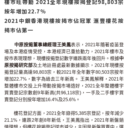
樓巿旺帶動 2021全年現樓按揭登記98,803宗
按年增加22.7%
2021中銀香港現樓按揭巿佔冠軍 滙豐樓花按
揭巿佔第一
中原按揭董事總經理王美鳳
表示，2021年隨著疫苖登
場及本港疫情受控，本港經濟已重拾動力，2021年樓巿及
按巿表現理想，現樓按揭登記數字連跌兩年後回升。根據
中
原按揭研究部
及土地註冊處最新數據顯示，2021年現樓按
揭登記量高達98,803宗，較2021年全年數字80,503宗按年
增加22.7%，數字為過去三年新高。 王美鳳解釋，2021年
整體樓市交投上升帶動按揭市場造好，2021全年整體樓宇
買賣登記宗數創9年新高(共96,118宗)，一手及二手樓宇買
賣登記分別按年增加16.4%及25.6%。
樓花登記方面，2021全年錄得5,385宗登記，按年減少
21.1%，連跌2年創8年新低，王美鳳指出，2021年新盤銷
情理想，但樓花按揭登記逆巿減少，主因是新盤買賣中，選