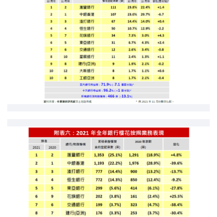
聯絡我們
聯絡方法
網上申請按揭轉介
條款及細則
私隱政策
简
本網頁所提供資料僅作參考用途。
若因錯漏而引致任何不便或損失，中原按揭概不負責。
本網站採用無障礙網頁設計，如有任何問題，可查詢：
2889 2886 / cmb@mail.centanet.com
中原地產
|
網上搵樓
|
中原工商舖
© 2026 中原按揭經紀有限公司 Centaline Mortgage Broker Limited 版權所有