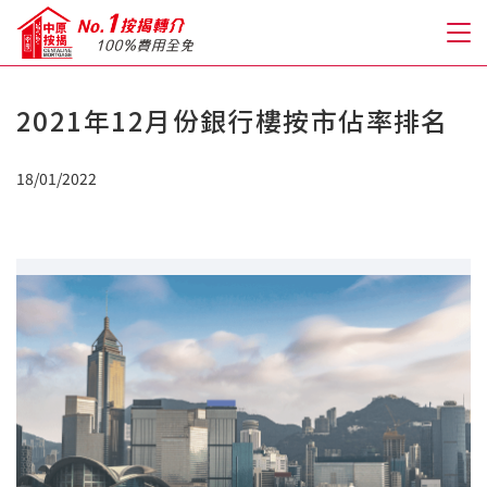
2021年12月份銀行樓按市佔率排名
關於我們
18/01/2022
格到至抵按揭
人才房貸・開戶優惠
免費房貸轉介服務
免費開戶轉介服務
私人貸款
優惠禮遇