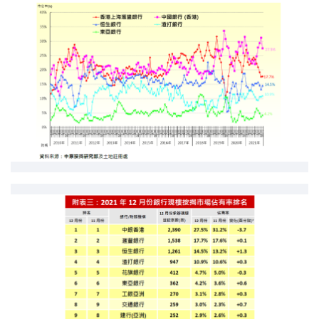
印花稅計算
免費物業估價
下載中心
按揭全面睇
新聞/研究
公司動態
按市新聞
統計數據庫
按揭快趣智識