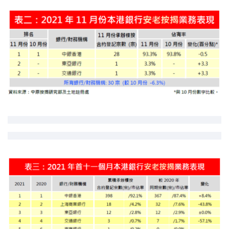
印花稅計算
免費物業估價
下載中心
按揭全面睇
新聞/研究
公司動態
按市新聞
統計數據庫
按揭快趣智識