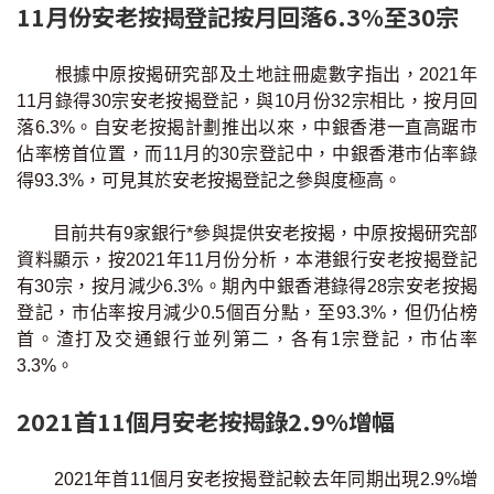
11月份安老按揭登記按月回落6.3%至30宗
聯絡我們
聯絡方法
根據中原按揭研究部及土地註冊處數字指出，2021年
11月錄得30宗安老按揭登記，與10月份32宗相比，按月回
網上申請按揭轉介
落6.3%。自安老按揭計劃推出以來，中銀香港一直高踞巿
佔率榜首位置，而11月的30宗登記中，中銀香港市佔率錄
條款及細則
得93.3%，可見其於安老按揭登記之參與度極高。
目前共有9家銀行*參與提供安老按揭，中原按揭研究部
私隱政策
資料顯示，按2021年11月份分析，本港銀行安老按揭登記
有30宗，按月減少6.3%。期內中銀香港錄得28宗安老按揭
登記，市佔率按月減少0.5個百分點，至93.3%，但仍佔榜
简
首。渣打及交通銀行並列第二，各有1宗登記，市佔率
本網頁所提供資料僅作參考用途。
3.3%。
若因錯漏而引致任何不便或損失，中原按揭概不負責。
本網站採用無障礙網頁設計，如有任何問題，可查詢：
2889 2886 / cmb@mail.centanet.com
2021首11個月安老按揭錄2.9%增幅
中原地產
|
網上搵樓
|
中原工商舖
2021年首11個月安老按揭登記較去年同期出現2.9%增
© 2026 中原按揭經紀有限公司 Centaline Mortgage Broker Limited 版權所有