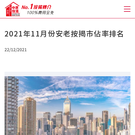
2021年11月份安老按揭市佔率排名
關於我們
22/12/2021
格到至抵按揭
人才房貸・開戶優惠
免費房貸轉介服務
免費開戶轉介服務
私人貸款
優惠禮遇