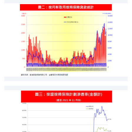
印花稅計算
免費物業估價
下載中心
按揭全面睇
新聞/研究
公司動態
按市新聞
統計數據庫
按揭快趣智識