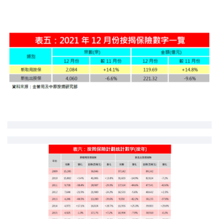
聯絡我們
聯絡方法
網上申請按揭轉介
條款及細則
私隱政策
简
本網頁所提供資料僅作參考用途。
若因錯漏而引致任何不便或損失，中原按揭概不負責。
本網站採用無障礙網頁設計，如有任何問題，可查詢：
2889 2886 / cmb@mail.centanet.com
中原地產
|
網上搵樓
|
中原工商舖
© 2026 中原按揭經紀有限公司 Centaline Mortgage Broker Limited 版權所有