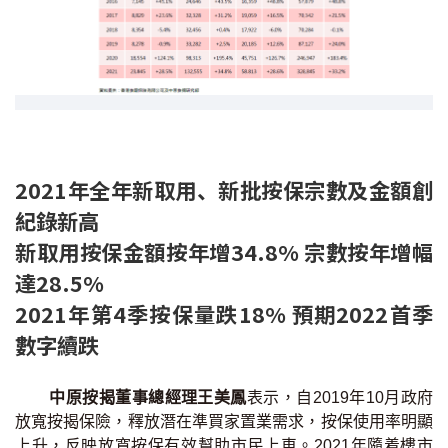
條款及細則
私隱政策聲明
|
2021年全年新取用、新批按保宗數及金額創
紀錄新高
新取用按保金額按年增34.8% 宗數按年增幅
達28.5%
2021年第4季按保量跌18% 預期2022首季
數字續跌
中原按揭董事總經理王美鳳
表示，自2019年10月政府
放寬按揭保險，釋放潛在準買家置業需求，按保使用率明顯
上升，反映放寬按保有效幫助市民上車。2021年隨着樓市