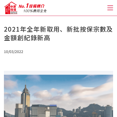
2021年全年新取用、新批按保宗數及
關於我們
金額創紀錄新高
格到至抵按揭
10/03/2022
人才房貸・開戶優惠
免費房貸轉介服務
免費開戶轉介服務
私人貸款
優惠禮遇