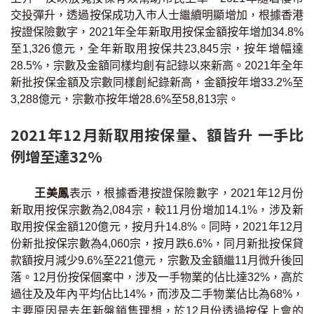
交投彈升，透過按保成功入巿人士繼續明顯增加，根據香港
按證保險數字，2021年全年新取用按保金額按年增加34.8%
至1,326億元，全年新取用按保共23,845宗，按年增幅達
28.5%，宗數及金額同樣均創有記錄以來新高。2021年全年
新批按保金額及宗數同樣創紀錄新高，金額按年增33.2%至
3,288億元，宗數亦按年增28.6%至58,813宗。
2021年12月新取用按保量、額皆升 一手比
例增至達32%
王美鳳
表示，根據香港按證保險數字，2021年12月份
新取用按保宗數為2,084宗，較11月份增加14.1%，涉及新
取用按保金額120億元，按月升14.8%。同時，2021年12月
份新批按保宗數為4,060宗，按月跌6.6%，同月新批按保貸
款額按月減少9.6%至221億元，宗數及金額繼11月微升後回
落。12月份按保個案中，涉及一手物業的佔比達32%，高於
過往及及年內平均佔比14%，而涉及二手物業佔比為68%，
主要原因是去年新盤銷售理想，於12月份透過按保上會的