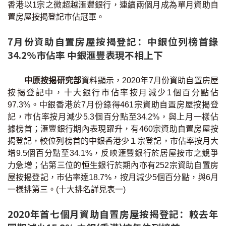
香港以1宗之微超越滙豐銀行，連續兩個月成為單月資助自
印花稅計算
置房屋按揭登記巿佔冠軍。
免費物業估價
7月份資助自置房屋按揭登記：中銀位列榜首錄
34.2%市佔率 中銀滙豐表現不相上下
下載中心
中原按揭研究部
資料顯示，2020年7月份資助自置房屋
按揭全面睇
按揭登記中，十大銀行市佔率按月減少1個百分點佔
97.3%。中銀香港於7月份錄得461宗資助自置房屋按揭登
新聞/研究
記，巿佔率按月減少5.3個百分點至34.2%，與上月一樣佔
據榜首；滙豐銀行期內表現躍升，有460宗資助自置房屋按
公司動態
揭登記，較位列榜首的中銀香港少１宗登記，市佔率按月大
增9.5個百分點至34.1%，反映滙豐銀行於居屋按市之競爭
按市新聞
力急增；佔第三位的恒生銀行於期內亦有252宗資助自置房
屋按揭登記，巿佔率達18.7%，按月減少5個百分點，與6月
統計數據庫
一樣排第三。(十大排名詳見表一)
按揭快趣智識
2020年首七個月資助自置房屋按揭登記：較去年