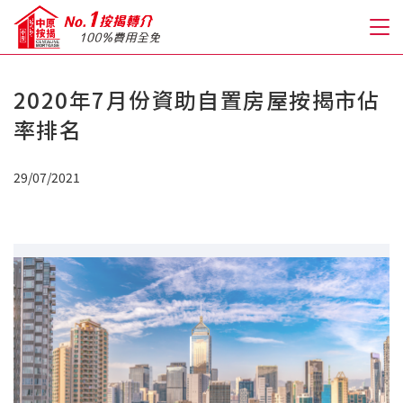
2020年7月份資助自置房屋按揭市佔
關於我們
率排名
格到至抵按揭
29/07/2021
人才房貸・開戶優惠
免費房貸轉介服務
免費開戶轉介服務
私人貸款
優惠禮遇