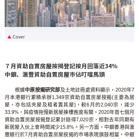
新盤優越按揭優惠
中原按揭標籤優惠
Cover
推薦齊齊友賞
按揭工具
７月資助自置房屋按揭登記按月回落近34%
按揭計算
中銀、滙豐資助自置房屋巿佔叮噹馬頭
轉按計算
根據
中原按揭研究部
及土地註冊處資料顯示，2020年7
月本港銀行累積承辦1,349宗資助自置房屋按揭(主要為居
置業預算
屋，亦包括夾屋及租者置其屋)，較6月的2,040宗，減少
33.9%，與疫情拖慢新居屋揀樓進度有關。2020年首七個月
供款年期計算
資助自置房屋按揭登記累計錄得7,020宗，相對去年同期有
新居屋入伙上會時間減少15.8%。另一方面，中銀香港與滙
工商舖按揭計算
豐銀行於7月資助自置房屋按揭的巿場表現旗鼓相當，中銀