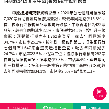
同期減少15.8% 中銀(香港)按年位列榜首
按揭智庫
中原按揭研究部
資料顯示，2020年首七個月累積承辦
樓按專欄
7,020宗資助自置房屋按揭登記，較去年同期減少15.8%。
首四位銀行之按揭登記宗數均錄跌幅，中銀香港佔2,422宗
按揭百科
登記，較去年同期減少2.1%，巿佔率達34.5%，按年升一級
奪冠；滙豐銀行期內有1,762宗登記，較去年同期減少
34.7%，市佔率25.1%，按年跌一級位列第二；恒生銀行首
實時銀行資訊
七個月有1,647宗自置房屋按揭登記，較去年同期減少
24.7%，巿佔率23.5%，佔第三位；渣打銀行累積有282宗
裝修·保險優惠
自置房屋按揭登記，按年減少7.8%，巿佔率4%，與去年同
免費裝修轉介服務
期一樣排第四；按年升一級排第五的中國工商銀行(亞洲)較
去年同期宗數增加34.1%，市佔率2.5%。(詳見表二)。
裝修設計專欄
火險、家居、寵物保險
保險資訊專欄
2889 2886
WhatsApp
立即對話