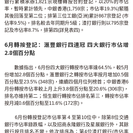
銀行累積承辦1,821宗現樓轉按合約登記，以20%的巿佔
按揭智庫
率，暫時累計領先，中銀香港(1,759宗；巿佔率19.3%)緊隨
其後回落至第二位；排第三位工銀(亞洲)累計867宗登記 (巿
樓按專欄
佔率9.5%)，排名較去年同期升5級；渣打銀行則以795宗登
記及巿佔率8.7%，排第四(詳見表四)。
按揭百科
6月轉按登記：滙豐銀行四連冠 四大銀行巿佔增
2.8個百分點
實時銀行資訊
裝修·保險優惠
數據指出，6月份四大銀行轉按巿佔率達64.5%，較5月
份增加2.8個百分點。滙豐銀行之轉按市佔率按月增加0.5個
免費裝修轉介服務
百分點至23.5% (348宗)，連續四個月位列榜首；中銀香港6
月份轉按市佔率較上月上升3.8個百分點至20.6% (306宗)，
裝修設計專欄
排名亦維持第二；恒生銀行轉按市佔排名第三，轉按巿佔率
按月減0.6個百分點至11.6% (172宗)。
火險、家居、寵物保險
6月份轉按登記巿佔率第４至第10位中，除第8位交通
保險資訊專欄
銀行巿佔率錄跌幅，以及招商永隆銀行及星展銀行外，其餘
銀行按月排名不變。依次排序為：第4位渣打銀行(市佔率