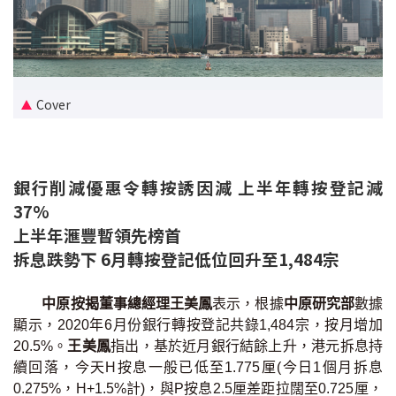
新盤優越按揭優惠
中原按揭標籤優惠
Cover
推薦齊齊友賞
按揭工具
銀行削減優惠令轉按誘因減 上半年轉按登記減
按揭計算
37%
上半年滙豐暫領先榜首
轉按計算
拆息跌勢下 6月轉按登記低位回升至1,484宗
置業預算
中原按揭董事總經理王美鳳
表示，根據
中原研究部
數據
顯示，2020年6月份銀行轉按登記共錄1,484宗，按月增加
供款年期計算
20.5%。
王美鳳
指出，基於近月銀行結餘上升，港元拆息持
續回落，今天H按息一般已低至1.775厘(今日1個月拆息
工商舖按揭計算
0.275%，H+1.5%計)，與P按息2.5厘差距拉闊至0.725厘，