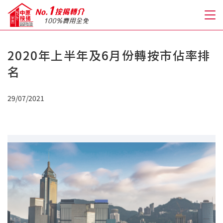
2020年上半年及6月份轉按市佔率排
關於我們
名
格到至抵按揭
29/07/2021
人才房貸・開戶優惠
免費房貸轉介服務
免費開戶轉介服務
私人貸款
優惠禮遇