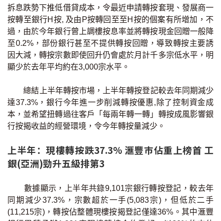
拆息跌勢下推低借貸成本，令最近申請轉按套現、發展商一
印花稅計算
按轉至銀行H按, 及由P按轉回至至H按的個案有所增加，不
過，由於今年銀行曾上調樓按息率並將轉按現金回贈一般降
免費物業估價
至0.2%，部份銀行甚至不提供轉按回贈，導致轉按主要誘
因大減，轉按宗數即使回升仍會處於月計千多宗低水平，明
下載中心
顯少於去年平均約在3,000宗水平。
按揭全面睇
總結上半年轉按市場，上半年轉按登記較去年同期減少
達37.3%，銀行今年進一步削減轉按優惠,除了控制資金成
新聞/研究
本，並希望扭轉過往客戶「每兩年轉一轉」轉按成風影響銀
行按揭收益的經營環境，令今年轉按量減少。
公司動態
上半年：現樓轉按跌37.3% 滙豐巿佔重上榜首 工
按市新聞
銀(亞洲)勁升五級排第3
統計數據庫
數據顯示，上半年共錄9,101宗銀行轉按登記，較去年
同期減少37.3%，宗數超於一手(5,083宗)，但低於二手
按揭快趣智識
(11,215宗)，轉按佔整體現樓按揭登記僅達36%。其中滙豐