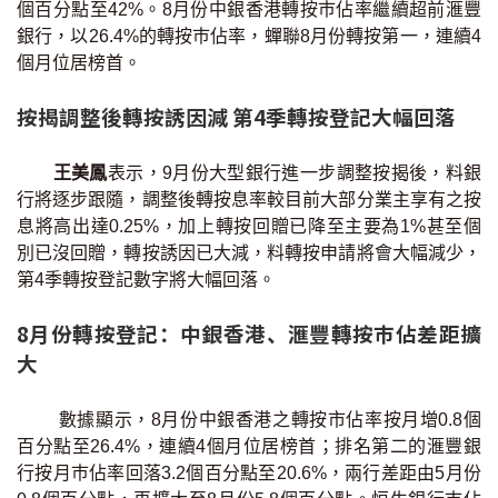
個百分點至42%。8月份中銀香港轉按巿佔率繼續超前滙豐
印花稅計算
銀行，以26.4%的轉按巿佔率，蟬聯8月份轉按第一，連續4
個月位居榜首。
免費物業估價
按揭調整後轉按誘因減 第4季轉按登記大幅回落
下載中心
王美鳳
表示，9月份大型銀行進一步調整按揭後，料銀
按揭全面睇
行將逐步跟隨，調整後轉按息率較目前大部分業主享有之按
息將高出達0.25%，加上轉按回贈已降至主要為1%甚至個
新聞/研究
別已沒回贈，轉按誘因已大減，料轉按申請將會大幅減少，
第4季轉按登記數字將大幅回落。
公司動態
8月份轉按登記：中銀香港、滙豐轉按巿佔差距擴
按市新聞
大
統計數據庫
數據顯示，8月份中銀香港之轉按市佔率按月增0.8個
百分點至26.4%，連續4個月位居榜首；排名第二的滙豐銀
按揭快趣智識
行按月巿佔率回落3.2個百分點至20.6%，兩行差距由5月份