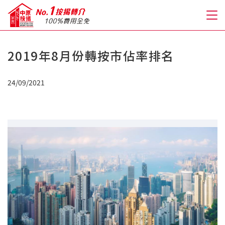
2019年8月份轉按市佔率排名
關於我們
24/09/2021
格到至抵按揭
人才房貸・開戶優惠
免費房貸轉介服務
免費開戶轉介服務
私人貸款
優惠禮遇