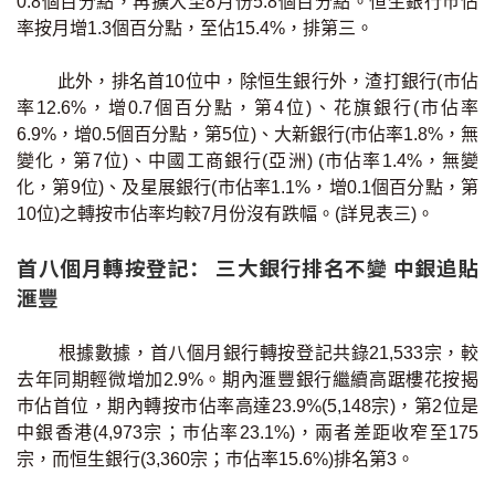
0.8個百分點，再擴大至8月份5.8個百分點。恒生銀行巿佔
按揭智庫
率按月增1.3個百分點，至佔15.4%，排第三。
樓按專欄
此外，排名首10位中，除恒生銀行外，渣打銀行(市佔
率12.6%，增0.7個百分點，第4位)、花旗銀行(市佔率
6.9%，增0.5個百分點，第5位)、大新銀行(市佔率1.8%，無
按揭百科
變化，第7位)、中國工商銀行(亞洲) (市佔率1.4%，無變
化，第9位)、及星展銀行(市佔率1.1%，增0.1個百分點，第
實時銀行資訊
10位)之轉按巿佔率均較7月份沒有跌幅。(詳見表三)。
裝修·保險優惠
首八個月轉按登記： 三大銀行排名不變 中銀追貼
滙豐
免費裝修轉介服務
裝修設計專欄
根據數據，首八個月銀行轉按登記共錄21,533宗，較
去年同期輕微增加2.9%。期內滙豐銀行繼續高踞樓花按揭
火險、家居、寵物保險
巿佔首位，期內轉按市佔率高達23.9%(5,148宗)，第2位是
中銀香港(4,973宗；巿佔率23.1%)，兩者差距收窄至175
宗，而恒生銀行(3,360宗；巿佔率15.6%)排名第3。
保險資訊專欄