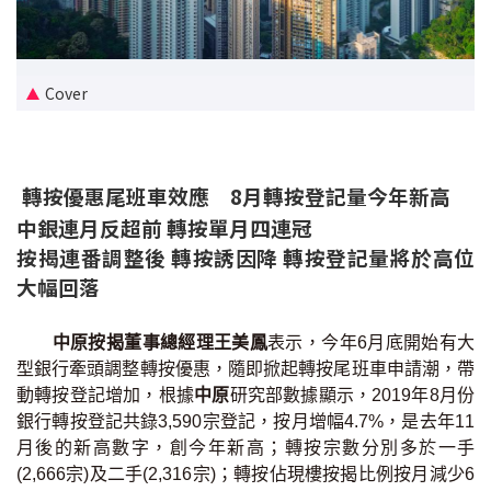
新盤優越按揭優惠
中原按揭標籤優惠
Cover
推薦齊齊友賞
轉按優惠尾班車效應 8月轉按登記量今年新高
按揭工具
中銀連月反超前 轉按單月四連冠
按揭計算
按揭連番調整後 轉按誘因降 轉按登記量將於高位
大幅回落
轉按計算
中原按揭董事總經理王美鳳
表示，今年6月底開始有大
置業預算
型銀行牽頭調整轉按優惠，隨即掀起轉按尾班車申請潮，帶
動轉按登記增加，根據
中原
研究部數據顯示，2019年8月份
供款年期計算
銀行轉按登記共錄3,590宗登記，按月增幅4.7%，是去年11
月後的新高數字，創今年新高；轉按宗數分別多於一手
工商舖按揭計算
(2,666宗)及二手(2,316宗)；轉按佔現樓按揭比例按月減少6