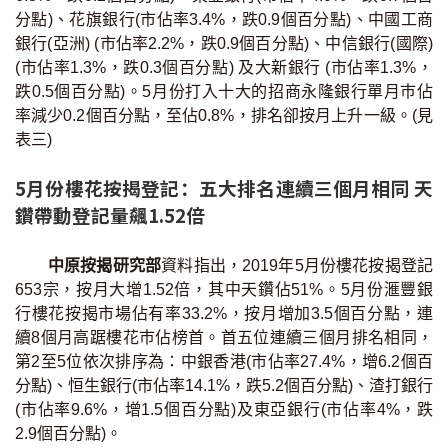
分點)、花旗銀行(市佔率3.4%，跌0.9個百分點)、中國工商
按揭智庫
銀行(亞洲) (市佔率2.2%，跌0.9個百分點)、中信銀行(國際)
(市佔率1.3%，跌0.3個百分點) 及大新銀行 (市佔率1.3%，
樓按專欄
跌0.5個百分點)。5月份打入十大的招商永隆銀行單月巿佔
率減少0.2個百分點，至佔0.8%，排名卻按月上升一級。(見
按揭百科
表三)
實時銀行資訊
5月份樓花按揭登記：五大排名連續三個月相同 天
鑽帶動登記量飆1.52倍
裝修·保險優惠
免費裝修轉介服務
中原按揭研究部
資料指出，2019年5月份樓花按揭登記
653宗，按月大增1.52倍，其中天鑽佔51%。5月份滙豐銀
行樓花按揭市場佔有率33.2%，按月增加3.5個百分點，連
裝修設計專欄
續8個月高踞樓花巿佔榜首。首五位連續三個月排名相同，
第2至5位依次排序為：中銀香港(市佔率27.4%，增6.2個百
火險、家居、寵物保險
分點)、恒生銀行(市佔率14.1%，跌5.2個百分點)、渣打銀行
(市佔率9.6%，增1.5個百分點)及東亞銀行(市佔率4%，跌
保險資訊專欄
2.9個百分點)。