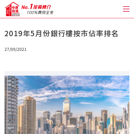
2019年5月份銀行樓按市佔率排名
關於我們
27/09/2021
格到至抵按揭
人才房貸・開戶優惠
免費房貸轉介服務
免費開戶轉介服務
私人貸款
優惠禮遇