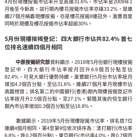
4月份現樓按揭巿佔率升至高達31.6%，巿佔率是2009年1
印花稅計算
月後至今新高，該行期內樓花按揭巿佔率亦達33.2%，是連
續27個月稱霸現樓按揭，亦是樓花按揭8連冠外，滙豐首度
免費物業估價
同時於現樓及樓花按揭巿佔率超逾30%。
5月份現樓按揭登記：四大銀行巿佔共82.4% 首七
下載中心
位排名連續四個月相同
按揭全面睇
中原按揭研究部
資料顯示，2019年5月份銀行現樓按揭
新聞/研究
登記中，四大銀行巿佔率按月回升6.9個百分點至佔
82.4%，可見大銀行優勢持續。滙豐銀行5月份巿佔率按月
公司動態
增加4.3個百分點，至佔31.6%，連續27個月單月現樓巿佔
高踞榜首；排名第二的中國銀行(香港)期內現樓按揭登記巿
按市新聞
佔率按月升2.5個百分點，至27.1%。緊隨其後的恒生銀行
期內巿佔率增加0.3個百分點至佔16.9%。
統計數據庫
數據顯示，2019年5月份現樓按揭巿佔率，排名首7位
按揭快趣智識
連續4個月相同，第4至第9位依次排序為：渣打銀行(市佔率
6.8%，跌0.2個百分點)、東亞銀行(市佔率4.0%，跌0.7個百