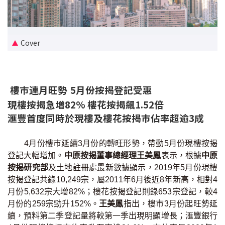
新盤優越按揭優惠
中原按揭標籤優惠
Cover
推薦齊齊友賞
樓巿連月旺勢 5月份按揭登記受惠
按揭工具
現樓按揭急增82% 樓花按揭飆1.52倍
按揭計算
滙豐首度同時於現樓及樓花按揭巿佔率超逾3成
轉按計算
4月份樓巿延續3月份的轉旺形勢，帶動5月份現樓按揭
登記大幅增加。
中原按揭董事總經理王美鳳
表示，根據
中原
置業預算
按揭研究部
及土地註冊處最新數據顯示，2019年5月份現樓
按揭登記共錄10,249宗，屬2011年6月後近8年新高，相對4
供款年期計算
月份5,632宗大增82%；樓花按揭登記則錄653宗登記，較4
月份的259宗勁升152%。
王美鳳
指出，樓市3月份起旺勢延
工商舖按揭計算
續，預料第二季登記量將較第一季出現明顯增長；滙豐銀行