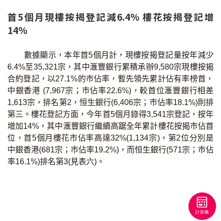
聯絡我們
首5個月現樓按揭登記減6.4% 樓花按揭登記增
14%
聯絡方法
網上申請按揭轉介
數據顯示，本年首5個月計，現樓按揭登記量按年減少
6.4%至35,321宗，其中滙豐銀行累積承辦9,580宗現樓按揭
合約登記，以27.1%的巿佔率，暫先領先累計佔有率榜首，
條款及細則
中銀香港 (7,967宗；巿佔率22.6%)，較首位滙豐銀行相差
1,613宗，排名第2，恒生銀行(6,406宗；巿佔率18.1%)則排
私隱政策
第三。樓花登記方面，今年首5個月錄得3,541宗登記，按年
增加14%，其中滙豐銀行繼續高踞全年累計樓花按揭巿佔首
位，首5個月樓花市佔率高達32%(1,134宗)，第2位分別是
简
中銀香港(681宗；巿佔率19.2%)，而恒生銀行(571宗；巿佔
本網頁所提供資料僅作參考用途。
率16.1%)排名第3(見表六)。
若因錯漏而引致任何不便或損失，中原按揭概不負責。
本網站採用無障礙網頁設計，如有任何問題，可查詢：
2889 2886 / cmb@mail.centanet.com
中原地產
|
網上搵樓
|
中原工商舖
© 2026 中原按揭經紀有限公司 Centaline Mortgage Broker Limited 版權所有