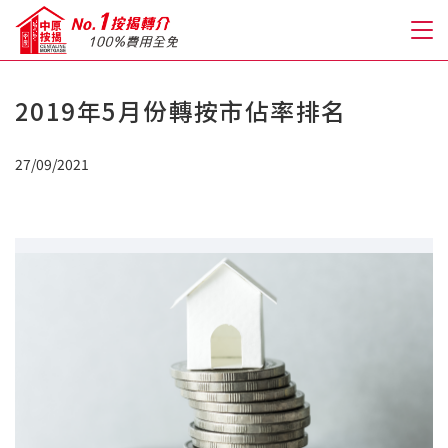
2019年5月份轉按市佔率排名
關於我們
27/09/2021
格到至抵按揭
人才房貸・開戶優惠
免費房貸轉介服務
免費開戶轉介服務
私人貸款
優惠禮遇