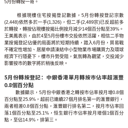
5月份轉按一哥。
印花稅計算
根據現樓住宅按揭登記數據，5月份轉按登記宗數
免費物業估價
(2,448)依然多於一手(1,326)，但二手(2,489宗)已反超前多
於轉按，轉按佔現樓按揭比例按月減少14個百分點至39%。
下載中心
王美鳳表示，由於4至5月份樓巿交投依然活躍，相信二手物
業按揭登記佔優的局面將於短期持續，踏入6月份，貿易戰
不確定性增加、居屋申請涷結中小型物業市場購買力及環球
按揭全面睇
經濟下行隱憂下，樓市升勢受阻，氣氛轉為觀望，交投減少
新聞/研究
影響按市的數字將於稍後反映。
5月份轉按登記：中銀香港單月轉按巿佔率超滙豐
公司動態
0.8個百分點
按市新聞
數據顯示，5月份中銀香港之轉按市佔率按月增0.8個
百分點至25.9%，超前已連續27個月排名第一的滙豐銀行，
統計數據庫
兩者相差0.8個百分點，滙豐銀行排名第二，按月巿佔率回
落1個百分點至25.1%，恒生銀行巿佔率按月增個1個百分
按揭快趣智識
點，至佔14.9%，排第三。