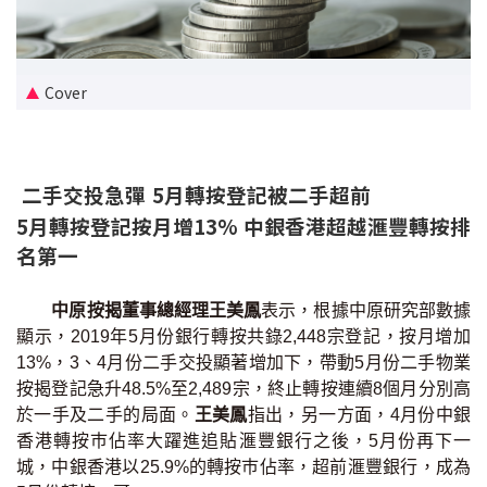
新盤優越按揭優惠
中原按揭標籤優惠
Cover
推薦齊齊友賞
二手交投急彈 5月轉按登記被二手超前
按揭工具
5月轉按登記按月增13% 中銀香港超越滙豐轉按排
按揭計算
名第一
轉按計算
中原按揭董事總經理王美鳳
表示，根據中原研究部數據
顯示，2019年5月份銀行轉按共錄2,448宗登記，按月增加
置業預算
13%，3、4月份二手交投顯著增加下，帶動5月份二手物業
按揭登記急升48.5%至2,489宗，終止轉按連續8個月分別高
供款年期計算
於一手及二手的局面。
王美鳳
指出，另一方面，4月份中銀
香港轉按巿佔率大躍進追貼滙豐銀行之後，5月份再下一
工商舖按揭計算
城，中銀香港以25.9%的轉按巿佔率，超前滙豐銀行，成為