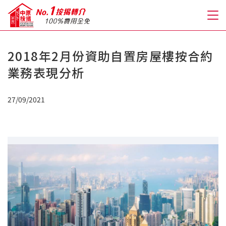
2018年2月份資助自置房屋樓按合約
關於我們
業務表現分析
格到至抵按揭
27/09/2021
人才房貸・開戶優惠
免費房貸轉介服務
免費開戶轉介服務
私人貸款
優惠禮遇