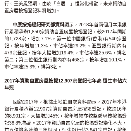
行。王美鳳預期，由於「白居二」恒常化帶動，未來資助自
印花稅計算
置房屋按揭登記料將增加。
免費物業估價
中原按揭經紀研究部資料
顯示，2018年首兩個月本港銀
行累積承辦1,850宗資助自置房屋按揭登記，較2017年同期
下載中心
的1,728宗，增加7.1%。第一位中國銀行(香港)有540宗登
記，按年增加11.3%，巿佔率達29.2%。滙豐銀行期內有
按揭全面睇
473宗登記，按年大幅增加19.4%，市佔率達25.6%，排名
第二；第三位恒生銀行期內亦有468宗，按年增加10.1%，
新聞/研究
巿佔率達25.3%，排第3名。
公司動態
2017年資助自置房屋按揭12,907宗登記七年高 恒生巿佔六
年冠
按市新聞
回顧2017年，根據土地註冊處資料顯示，2017年本港
統計數據庫
銀行累積承辦12,907宗資助自置房屋按揭登記，較2016年
的8,901宗，大幅增加45%，按年增幅亦較整體現樓按揭登
按揭快趣智識
記38.8%為高。2017年資助自置房屋的按揭登記變化不大，
首五位排名連續三年相同，恒生銀行佔3,841宗登記，按年