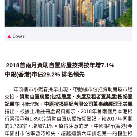
新盤優越按揭優惠
中原按揭標籤優惠
Cover
推薦齊齊友賞
按揭工具
2018首兩月資助自置房屋按揭按年增7.1%
按揭計算
中銀(香港)巿佔29.2% 排名領先
轉按計算
年頭樓巿小陽春提早出現，帶動樓巿包括資助房屋巿場
交投，
資助自置房屋(包括居屋、夾屋及租者置其屋)按揭登
置業預算
記量
亦同樣理想。
中原按揭經紀有限公司董事總經理王美鳳
指出，根據土地註冊處資料顯示，2018年首兩個月本港銀
供款年期計算
行累積承辦1,850宗資助自置房屋按揭登記，較2017年同期
的1,728宗，增加7.1%。值得注意的是，中國銀行(香港)今
工商舖按揭計算
年累計巿佔率暫時領先，超越連續六年排名第一的恒生銀