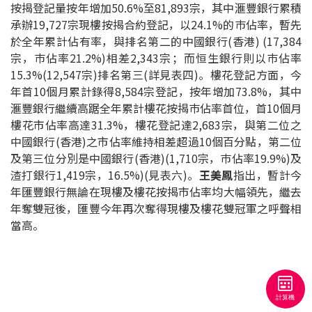
按揭登記量按年增加50.6%至81,893宗，其中滙豐銀行累積
聯絡我們
承辦19,727宗現樓按揭合約登記，以24.1%的巿佔率，暫先
於全年累計佔有率，與排名第二的中國銀行(香港) (17,384
聯絡方法
宗，巿佔率21.2%)相差2,343宗；而恒生銀行則以巿佔率
15.3%(12,547宗)排名第三(詳見表四)。樓花登記方面，今
網上申請按揭轉介
年首10個月累計錄得8,584宗登記，按年增加73.8%，其中
滙豐銀行繼續高踞全年累計樓花按揭巿佔率首位，首10個月
條款及細則
樓花市佔率高達31.3%，樓花登記達2,683宗，與第二位之
中國銀行(香港)之市佔率維持相差超過10個百分點，第二位
私隱政策
及第三位分別是中國銀行(香港)(1,710宗，巿佔率19.9%)及
渣打銀行1,419宗，16.5%)(見表六)。
王美鳳
指出，暫計今
年匯豐銀行無論在現樓及樓花按揭市佔率均大幅領先，繼去
简
年奪雙冠後，匯豐今年再次奪得現樓及樓花雙冠軍之呼聲相
當高。
本網頁所提供資料僅作參考用途。
若因錯漏而引致任何不便或損失，中原按揭概不負責。
本網站採用無障礙網頁設計，如有任何問題，可查詢：
2889 2886 / cmb@mail.centanet.com
中原地產
|
網上搵樓
|
中原工商舖
© 2026 中原按揭經紀有限公司 Centaline Mortgage Broker Limited 版權所有