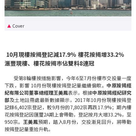
新盤優越按揭優惠
中原按揭標籤優惠
Cover
推薦齊齊友賞
10月現樓按揭登記減17.9% 樓花按揭增33.2%
按揭工具
滙豐現樓、樓花按揭巿佔雙料8連冠
按揭計算
受第8輪樓按措施影響，今年6至7月份樓市交投量一度
轉按計算
下跌，影響 10月份現樓按揭登記量繼續偏軟。
中原按揭經
紀有限公司董事總經理王美鳳
表示，根據
中原按揭經紀研究
置業預算
部
及土地註冊處最新數據顯示，2017年10月份現樓按揭登
記錄6,402宗登記，較9月份的7,802宗再跌17.9%；期內樓
供款年期計算
花按揭登記因匯璽2A期上會帶動，登記按月大增33.2%，至
950宗。
王美鳳
預期，踏入8月份，交投漸見回升，將帶動
工商舖按揭計算
按揭登記量重拾升軌。