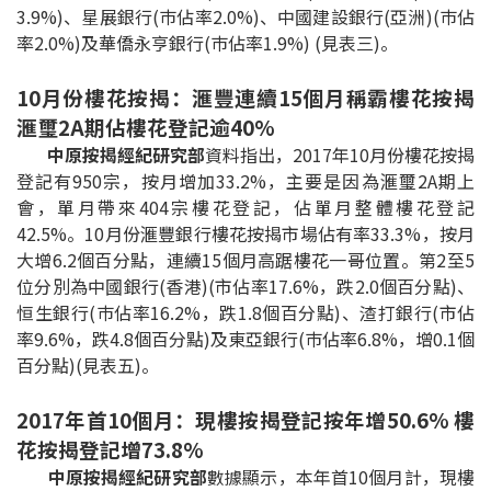
3.9%)、星展銀行(巿佔率2.0%)、中國建設銀行(亞洲)(巿佔
按揭智庫
率2.0%)及華僑永亨銀行(巿佔率1.9%) (見表三)。
樓按專欄
10月份樓花按揭：滙豐連續15個月稱霸樓花按揭
滙璽2A期佔樓花登記逾40%
按揭百科
中原按揭經紀研究部
資料指出，2017年10月份樓花按揭
登記有950宗，按月增加33.2%，主要是因為滙璽2A期上
實時銀行資訊
會，單月帶來404宗樓花登記，佔單月整體樓花登記
42.5%。10月份滙豐銀行樓花按揭市場佔有率33.3%，按月
裝修·保險優惠
大增6.2個百分點，連續15個月高踞樓花一哥位置。第2至5
位分別為中國銀行(香港)(市佔率17.6%，跌2.0個百分點)、
免費裝修轉介服務
恒生銀行(巿佔率16.2%，跌1.8個百分點)、渣打銀行(市佔
率9.6%，跌4.8個百分點)及東亞銀行(巿佔率6.8%，增0.1個
裝修設計專欄
百分點)(見表五)。
火險、家居、寵物保險
2017年首10個月：現樓按揭登記按年增50.6% 樓
花按揭登記增73.8%
保險資訊專欄
中原按揭經紀研究部
數據顯示，本年首10個月計，現樓