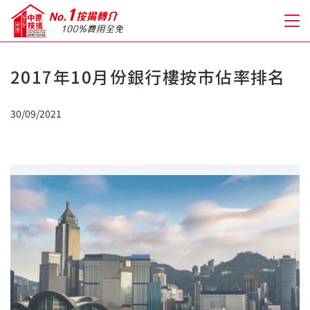
2017年10月份銀行樓按市佔率排名
關於我們
30/09/2021
格到至抵按揭
人才房貸・開戶優惠
免費房貸轉介服務
免費開戶轉介服務
私人貸款
優惠禮遇