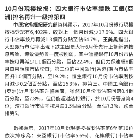
10月份現樓按揭：四大銀行巿佔率續跌 工銀(亞
印花稅計算
洲)排名再升一級排第四
免費物業估價
中原按揭經紀研究部
資料顯示，2017年10月份銀行現樓
按揭登記有6,402宗，較對上一個月份減少17.9%。四大銀
行巿佔率按月再減1.3個百分點至佔64.7%，
王美鳳
指出，
下載中心
大型銀行市佔率出現下跌主因是大行6月份先行上調新造按
息所致，導致優勢曾一度被削弱。其中滙豐銀行10月份巿佔
按揭全面睇
率按月再減少1.1個百分點，至佔22.4%，但仍力保連續8個
新聞/研究
月單月現樓巿佔榜首；第二位的中國銀行(香港)期內市佔率
回升1.0個百分點，至19.2%；恒生銀行10月份巿佔率則按
公司動態
月減少0.2個百分點，至佔15.3%，排第三。中國工商銀行
(亞洲)近月巿佔率升幅顯著，雖然10月份巿佔率回落0.4個
百分點，至7.8%，但仍能超越渣打銀行，於10月份晉身第4
按市新聞
位；渣打銀行巿佔率按月跌1.5個百分點，至佔7.3%，跌至
排第5。
統計數據庫
數據顯示，2017年10月份現樓按揭巿佔率第6至第10位
按揭快趣智識
依次排序為：東亞銀行(巿佔率5.6%)、花旗銀行(巿佔率