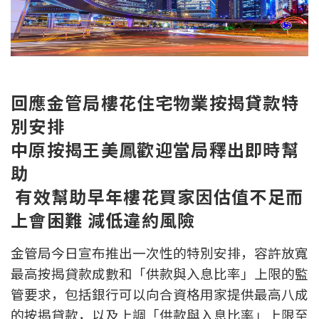
新盤優越按揭優惠
中原按揭標籤優惠
推薦齊齊友賞
回應金管局樓花住宅物業按揭貸款特
別安排
按揭工具
中原按揭王美鳳歡迎
當局釋出即時幫
按揭計算
助
轉按計算
有效幫助早年
樓花
買家因估值不足而
上會
困難
減低
違約風險
置業預算
金管局今日宣布推出一次性的特別安排，容許放寬
供款年期計算
最高按揭貸款成數和「供款與入息比率」上限的監
管要求，包括銀行可以向合資格用家提供最高八成
工商舖按揭計算
的按揭貸款，以及上調「供款與入息比率」上限至