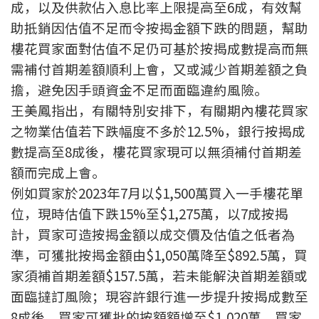
成，以及供款佔入息比率上限提高至6成，有效幫
按揭智庫
助抵銷因估值不足而令按揭金額下跌的問題，幫助
樓花買家面對估值不足仍可基於按揭成數提高而無
樓按專欄
需補付首期差額順利上會，又或減少首期差額之負
擔，避免因手頭資金不足而面臨違約風險。
按揭百科
王美鳳指出，有關特別安排下，有關期內樓花買家
實時銀行資訊
之物業估值若下跌幅度不多於12.5%，銀行按揭成
數提高至8成後，樓花買家現可以無須補付首期差
裝修·保險優惠
額而完成上會。
免費裝修轉介服務
例如買家於2023年7月以$1,500萬買入一手樓花單
位，現時估值下跌15%至$1,275萬，以7成按揭
裝修設計專欄
計，買家可造按揭金額以成交價及估值之低者為
準，可獲批按揭金額由$1,050萬降至$892.5萬，買
火險、家居、寵物保險
家須補首期差額$157.5萬，若未能解決首期差額或
面臨撻訂風險；現容許銀行進一步提升按揭成數至
保險資訊專欄
8成後，買家可獲批的按額額增至$1,020萬，買家