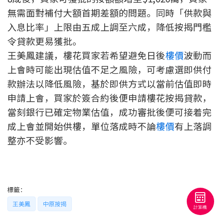
聯絡我們
無需面對補付大額首期差額的問題。同時「供款與
入息比率」上限由五成上調至六成，降低按揭門檻
聯絡方法
令貸款更易獲批。
王美鳳建議，樓花買家若希望避免日後
樓價
波動而
網上申請按揭轉介
上會時可能出現估值不足之風險，可考慮選即供付
條款及細則
款辦法以降低風險，基於即供方式以當前估值即時
申請上會，買家於簽合約後便申請樓花按揭貸款，
私隱政策
當刻銀行已確定物業估值，成功審批後便可接着完
成上會並開始供樓，單位落成時不論
樓價
有上落調
整亦不受影響。
简
本網頁所提供資料僅作參考用途。
若因錯漏而引致任何不便或損失，中原按揭概不負責。
本網站採用無障礙網頁設計，如有任何問題，可查詢：
2889 2886 / cmb@mail.centanet.com
標籤：
中原地產
|
網上搵樓
|
中原工商舖
王美鳳
中原按揭
© 2026 中原按揭經紀有限公司 Centaline Mortgage Broker Limited 版權所有