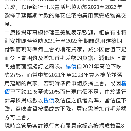
六成，以便銀行可以靈活地協助於2021至2023年
印花稅計算
選擇了建築期付款的樓花住宅物業用家完成物業交
免費物業估價
易。
中原按揭董事總經理王美鳳表示歡迎，相信有關特
下載中心
別安排即時幫助2021年至2023年期間選用建築期
付款而現時準備上會的樓花買家，減少因估值下足
按揭全面睇
而令上會困難及增加首期差額的負擔，減低因上會
新聞/研究
問題而面臨撻訂之風險。
樓價
自2021年高位下跌
約27%，而當中於2021年至2023年買入樓花並選
公司動態
用建期的買家，若現時準備申請按揭上會，或因
樓
價
已下跌10%至逾20%而出現估價不足，由於銀行
按市新聞
計算按揭成數以
樓價
及估值之低者為準，當估值下
跌，意味實質按揭成數下降，買家需增加首期差額
統計數據庫
方可上會。
按揭快趣智識
現時金管局容許銀行向有關買家提高按揭成數至8