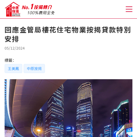
回應金管局樓花住宅物業按揭貸款特別
安排
關於我們
05/12/2024
格到至抵按揭
標籤：
王美鳳
中原按揭
人才房貸・開戶優惠
免費房貸轉介服務
免費開戶轉介服務
私人貸款
優惠禮遇