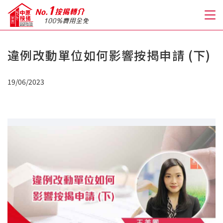
違例改動單位如何影響按揭申請 (下)
關於我們
19/06/2023
格到至抵按揭
人才房貸・開戶優惠
免費房貸轉介服務
免費開戶轉介服務
私人貸款
優惠禮遇