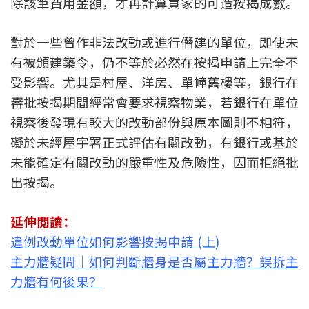
除該筆費用金額，才再計算買家的可造按揭成數。
按揭智庫
對於一些曾作非法改動或進行僭建的單位，即使未
樓按專欄
有被頒建築令，仍不等於必然在按揭申請上完全不
受影響。尤其是村屋、洋房、單幢舊樓等，銀行在
按揭百科
審批按揭期間經常會要求視察物業，若銀行在單位
視察後發現有較大的改動部份與原本圖則不相符，
實時銀行資訊
礙於未經屋宇署正式評估有關改動，有銀行或基於
裝修·保險優惠
未能確定有關改動的嚴重性及危險性，因而拒絕批
出按揭。
免費裝修轉介服務
裝修設計專欄
延伸閱讀：
違例改動單位如何影響按揭申請 (上)
火險、家居、寵物保險
主力牆疑問│如何判斷牆身是否屬主力牆？誤拆主
力牆有何後果？
保險資訊專欄