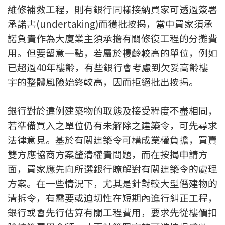
維修補救工程，則有銀行同樣接納買家可透過簽署
印花稅計算
承諾書(undertaking)而獲批按揭，當中買家須承
諾負責作為大廈業主須承擔有關修復工程的分攤費
免費物業估價
用。但要留意一點，若屬於樓齡較高的單位，例如
下載中心
已超過40年樓齡，有些銀行會考慮到欠妥高齡樓
宇的整體風險始終較高，因而拒絕批出按揭。
按揭全面睇
新聞/研究
銀行對於違例建築物的取態及接受程度不盡相同，
若準備買入之單位仍有未解除之建築令，可先尋求
公司動態
法律意見。基於有關建築令可構成業權負擔，買賣
雙方應協商方案釐清權責問題，而在按揭申請方
按市新聞
面，買家應先向所選銀行瞭解對有關建築令的處理
方案。在一些情況下，尤其是針對較大型僭建物的
統計數據庫
清拆令，有需要或迫切性在短期內進行糾正工程，
銀行或會先行估算有關工程費用，要求先從樓價扣
按揭快趣智識