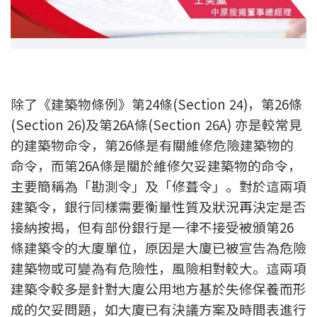
新盤優越按揭優惠
中原按揭標籤優惠
推薦齊齊友賞
除了《建築物條例》第24條(Section 24)，第26條
(Section 26)及第26A條(Section 26A) 亦是較常見
按揭工具
的建築物命令，第26條是有關維修危險建築物的
按揭計算
命令，而第26A條是關於維修欠妥建築物的命令，
主要簡稱為「勘測令」及「修葺令」。對於這兩項
轉按計算
建築令，銀行同樣需要衡量性質及狀況再決定是否
接納按揭，但有部份銀行是一律不接受被頒第26
置業預算
條建築令的大廈單位，原因是大廈已被宣告為危險
供款年期計算
建築物或可變為有危險性，風險相對較大。這兩項
建築令較多是針對大廈公用地方基於失修保養而形
工商舖按揭計算
成的欠妥問題，如大廈已有決議方案及時間表進行