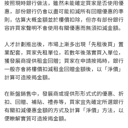
按照現時銀行做法，雖然未能確定買家是否使用優
按揭智庫
惠，部份銀行仍會以盡可能扣減所有回贈優惠的準
則，估算大概金額並於樓價扣除，但亦有部份銀行
樓按專欄
容許買家聲明不會使用有關優惠而無須扣減金額。
按揭百科
人才計劃推出後，市場上漸多出現「先租後買」置
實時銀行資訊
業配套，買家先租單位，若數年後落實買入單位，
獲發展商提供租金回贈；買家在申請按揭時，銀行
裝修·保險優惠
一般亦會將樓價扣減租金回贈金額後，以「淨價」
免費裝修轉介服務
計算可造按揭金額。
裝修設計專欄
在新盤銷售中，發展商或提供形形式式的優惠、折
扣、回贈、補貼、禮券等，買家宜先確定所選銀行
火險、家居、寵物保險
有關扣減優惠金額的方式及計算「淨價」方法，以
便瞭解實質可造按揭金額。
保險資訊專欄