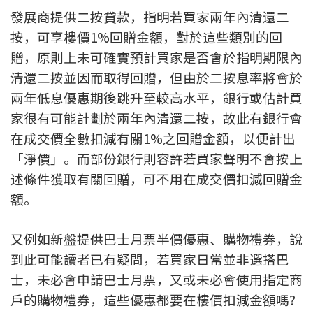
發展商提供二按貸款，指明若買家兩年內清還二
印花稅計算
按，可享樓價1%回贈金額，對於這些類別的回
免費物業估價
贈，原則上未可確實預計買家是否會於指明期限內
清還二按並因而取得回贈，但由於二按息率將會於
下載中心
兩年低息優惠期後跳升至較高水平，銀行或估計買
家很有可能計劃於兩年內清還二按，故此有銀行會
按揭全面睇
在成交價全數扣減有關1%之回贈金額，以便計出
新聞/研究
「淨價」。而部份銀行則容許若買家聲明不會按上
述條件獲取有關回贈，可不用在成交價扣減回贈金
公司動態
額。
按市新聞
又例如新盤提供巴士月票半價優惠、購物禮券，說
到此可能讀者已有疑問，若買家日常並非選搭巴
統計數據庫
士，未必會申請巴士月票，又或未必會使用指定商
按揭快趣智識
戶的購物禮券，這些優惠都要在樓價扣減金額嗎?