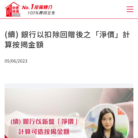
(續) 銀行以扣除回贈後之「淨價」計
關於我們
算按揭金額
格到至抵按揭
05/06/2023
人才房貸・開戶優惠
免費房貸轉介服務
免費開戶轉介服務
私人貸款
優惠禮遇