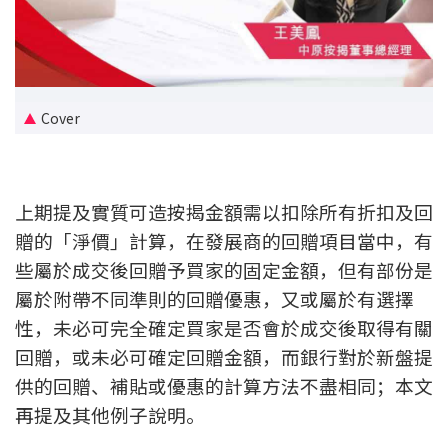
新盤優越按揭優惠
中原按揭標籤優惠
Cover
推薦齊齊友賞
按揭工具
上期提及實質可造按揭金額需以扣除所有折扣及回
按揭計算
贈的「淨價」計算，在發展商的回贈項目當中，有
些屬於成交後回贈予買家的固定金額，但有部份是
轉按計算
屬於附帶不同準則的回贈優惠，又或屬於有選擇
置業預算
性，未必可完全確定買家是否會於成交後取得有關
回贈，或未必可確定回贈金額，而銀行對於新盤提
供款年期計算
供的回贈、補貼或優惠的計算方法不盡相同；本文
再提及其他例子說明。
工商舖按揭計算