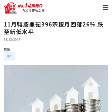
11月轉按登記396宗按月回落26% 跌
至新低水平
關於我們
18/12/2024
格到至抵按揭
標籤：
轉按
人才房貸・開戶優惠
免費房貸轉介服務
免費開戶轉介服務
私人貸款
優惠禮遇