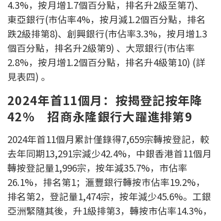
4.3%，按月增1.7個百分點，排名升2級至第7)、
按揭智庫
東亞銀行(市佔率4%，按月減1.2個百分點，排名
跌2級排第8)、創興銀行(市佔率3.3%，按月增1.3
樓按專欄
個百分點，排名升2級第9) 、大眾銀行(市佔率
2.8%，按月增1.2個百分點，排名升4級第10) (詳
按揭百科
見表四) 。
實時銀行資訊
2024年首11個月：按揭登記按年降
裝修·保險優惠
42% 招商永隆銀行大躍進排第9
免費裝修轉介服務
2024年首11個月累計僅錄得7,659宗轉按登記，較
去年同期13,291宗減少42.4%，中銀香港首11個月
裝修設計專欄
轉按登記量1,996宗，按年減35.7%，市佔率
26.1%，排名第1；滙豐銀行轉按巿佔率19.2%，
火險、家居、寵物保險
排名第2，登記量1,474宗，按年減少45.6%。工銀
保險資訊專欄
亞洲緊隨其後，升1級排第3，轉按市佔率14.3%，