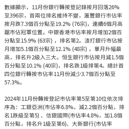
數據顯示，11月份銀行轉按登記錄按月回落26%
印花稅計算
至396宗，首兩位排名維持不變，滙豐銀行巿佔率
免費物業估價
按月跌7.3個百分點至19.2% (76宗)，連續6個月高
踞巿佔冠軍位置。中銀香港巿佔率按月增加2個百
下載中心
分點至15.9% (63宗) ，排名第2。渣打銀行市佔按
月增加5.1個百分點至12.1% (48宗) ，單月升幅最
按揭全面睇
高，排名升2級入三大。恒生銀行市佔按月減1.5個
新聞/研究
百分點至10.1% (40宗)，排名跌1級排第4。總計首
四位銀行轉按巿佔率11月份減少3.7個百分點至
公司動態
57.3%。
按市新聞
2024年11月份轉按登記巿佔率第5至第10位依次排
序為：工銀亞洲(市佔率6.8%，減2.2個百分點，排
統計數據庫
名1跌級至第5) 、信銀國際(市佔率4.8%，加1.8個
按揭快趣智識
百分點，排名升1級至第6)、大新銀行(市佔率