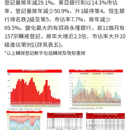
登記量按年減29.1%。東亞銀行則以14.3%市佔
聯絡我們
率，登記量按年減少50.9%，升1級排第4。恒生銀
聯絡方法
行排名跌2級至第5，市佔率7.7%，按年減少
69.5%。變化最大的有招商永隆銀行，首11個月有
網上申請按揭轉介
157宗轉按登記，按年大增近2.3倍，巿佔率大升10
級進佔第9位(詳見表五)。
條款及細則
*以上轉按登記數字包括轉按及現契重按
私隱政策
简
本網頁所提供資料僅作參考用途。
若因錯漏而引致任何不便或損失，中原按揭概不負責。
本網站採用無障礙網頁設計，如有任何問題，可查詢：
2889 2886 / cmb@mail.centanet.com
中原地產
|
網上搵樓
|
中原工商舖
© 2026 中原按揭經紀有限公司 Centaline Mortgage Broker Limited 版權所有