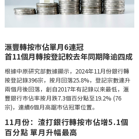
新盤優越按揭優惠
中原按揭標籤優惠
推薦齊齊友賞
滙豐轉按巿佔單月6連冠
首11個月轉按登記較去年同期降逾四成
按揭工具
按揭計算
根據中原研究部數據顯示，2024年11月份銀行轉
按登記錄396宗，按月回落25.8%，登記宗數連升
轉按計算
兩個月後回落，創自2017年有記錄以來最低，滙
豐銀行巿佔率按月跌7.3個百分點至19.2% (76
置業預算
宗)，連續6個月高踞巿佔冠軍位置。
供款年期計算
11月份：渣打銀行轉按巿佔增5.1個
百分點 單月升幅最高
工商舖按揭計算