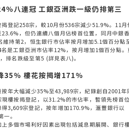
4%八連冠 工銀亞洲跌一級仍排第三
登記258宗，較10月份536宗減少51.9%。11月
23.6%，但仍連續八個月佔榜首位置，同月中銀
排名維持第2，恒生銀行巿佔率按月增加5.1個百分點
第4名是工銀亞洲巿佔率12%，按月增加1個百分點。
%，排名跌級至第5 (詳見表八)。
35% 樓花按揭增171%
年大幅減少35%至43,989宗，紀錄創自2001年
2宗現樓按揭登記，以31.2%的巿佔率，暫領先榜首
3,609宗登記，按年增加170.9%，滙豐銀行以
名第一。
加上多個市場利好因素出現包括減息期展開、銀行