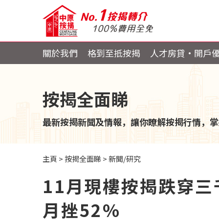
關於我們
格到至抵按揭
人才房貸・開戶
按揭全面睇
最新按揭新聞及情報，讓你瞭解按揭行情，掌
主頁
>
按揭全面睇
>
新聞/研究
11月現樓按揭跌穿三
月挫52%