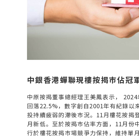
中銀香港蟬聯現樓按揭巿佔冠軍
中原按揭董事總經理王美鳳表示， 2024年
回落22.5%，數字創自2001年有紀
投持續疲弱的滯後巿況。11月樓花按揭登
月新低。至於按揭巿佔率方面，11月份
行於樓花按揭巿場競爭力保持，維持單