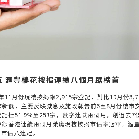
 滙豐樓花按揭連續八個月踞榜首
11月份現樓按揭錄2,915宗登記，對比10月份3,7
錄以來新低，主要反映減息及施政報告前6至8月份樓巿
記挫51.9%至258宗，數字連跌兩個月，創過去7
中銀香港連續兩個月榮膺現樓按揭巿佔率冠軍，滙
月巿佔八連冠。