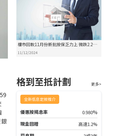
樓市回軟11月份新批按保乏力上 微跌2.2%
至1,355宗
11/12/2024
格到至抵計劃
更多>
59
全新低息定按推介
交
個
%
優惠按揭息率
0.980
豐銀
現金回贈
高達1.2%
罰息期
2或3年