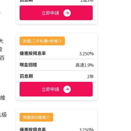
5
立即申請
大
新盤/二手私樓H按推介
按
%
優惠按揭息率
3.250
百
現金回贈
高達1.9%
罰息期
2年
立即申請
名維
1級
居屋高回贈推介
%
優惠按揭息率
3.250