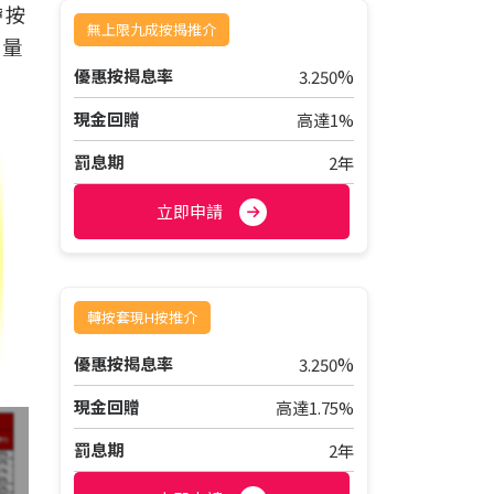
帶按
無上限九成按揭推介
記量
%
優惠按揭息率
3.250
現金回贈
高達1%
罰息期
2年
立即申請
轉按套現H按推介
%
優惠按揭息率
3.250
現金回贈
高達1.75%
罰息期
2年