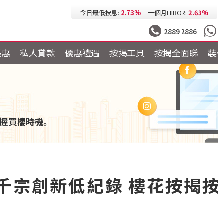
今日最低按息:
2.73%
一個月HIBOR:
2.63%
今日最低P按:
3.25%
今日最低H按:
3.25%
2889 2886
優惠
私人貸款
優惠禮遇
按揭工具
按揭全面睇
裝
握買樓時機。
千宗創新低紀錄 樓花按揭