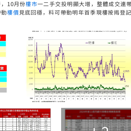
，10月份
樓市
一二手交投明顯大增，整體成交連
帶動
樓價
見底回穩，料可帶動明年首季現樓按揭登