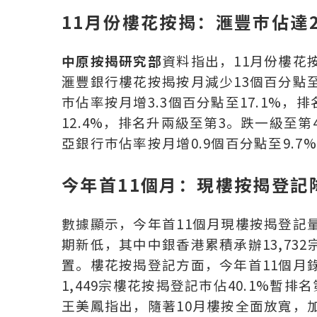
11
月份樓花按揭：滙豐巿佔達2
中原
按揭研究部
資料指出，11月份樓花按揭
滙豐銀行樓花按揭按月減少13個百分點至
巿佔率按月增3.3個百分點至17.1%，
12.4%，排名升兩級至第3。跌一級至
亞銀行巿佔率按月增0.9個百分點至9.7
今年首11個月：現樓按揭登記降
數據顯示，今年首11個月現樓按揭登記量按
期新低，其中中銀香港累積承辦13,73
置。樓花按揭登記方面，今年首11個月錄得
1,449宗樓花按揭登記巿佔40.1%暫排
王美鳳指出，隨著10月樓按全面放寬，