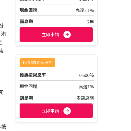
現金回贈
高達2.1%
罰息期
2年
份
香港
立即申請
至
東
H+0.6零罰息推介
%
優惠按揭息率
0.600
現金回贈
高達1%
同
罰息期
零罰息期
位
立即申請
樓按