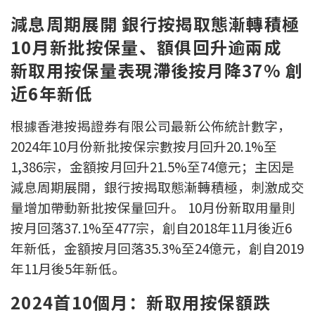
新盤優越按揭優惠
減息周期展開 銀行按揭取態漸轉積極
10月新批按保量、額俱回升逾兩成
中原按揭標籤優惠
新取用按保量表現滯後按月降37% 創
近6年新低
推薦齊齊友賞
根據香港按揭證券有限公司最新公佈統計數字，
按揭工具
2024年10月份新批按保宗數按月回升20.1%至
按揭計算
1,386宗，金額按月回升21.5%至74億元；主因是
減息周期展開，銀行按揭取態漸轉積極，刺激成交
轉按計算
量增加帶動新批按保量回升。 10月份新取用量則
置業預算
按月回落37.1%至477宗，創自2018年11月後近6
年新低，金額按月回落35.3%至24億元，創自2019
供款年期計算
年11月後5年新低。
工商舖按揭計算
2024首10個月：新取用按保額跌