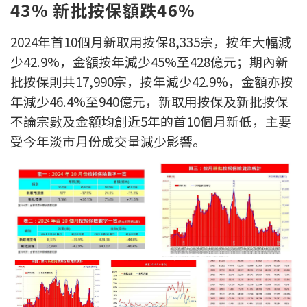
43% 新批按保額跌46%
印花稅計算
2024年首10個月新取用按保8,335宗，按年大幅減
免費物業估價
少42.9%，金額按年減少45%至428億元；期內新
批按保則共17,990宗，按年減少42.9%，金額亦按
下載中心
年減少46.4%至940億元，新取用按保及新批按保
不論宗數及金額均創近5年的首10個月新低，主要
按揭全面睇
受今年淡市月份成交量減少影響。
新聞/研究
公司動態
按市新聞
統計數據庫
按揭快趣智識