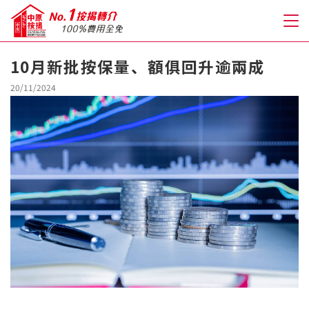
10月新批按保量、額俱回升逾兩成
關於我們
20/11/2024
格到至抵按揭
人才房貸・開戶優惠
免費房貸轉介服務
免費開戶轉介服務
私人貸款
優惠禮遇