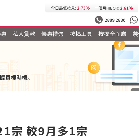
今日最低按息:
2.73%
一個月HIBOR:
2.61%
今日最低P按:
3.25%
今日最低H按:
3.25%
2889 2886
優惠
私人貸款
優惠禮遇
按揭工具
按揭全面睇
裝
握買樓時機。
1宗 較9月多1宗