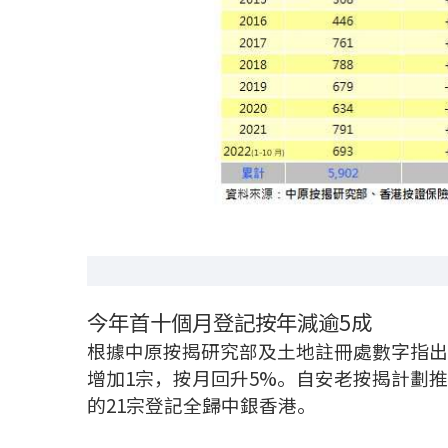
今年首十個月登記按年減逾5成
根據中原按揭研究部及土地註冊處數字指出，2
增加1宗，按月回升5%。自安老按揭計劃
的21宗登記全歸中銀香港。