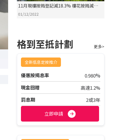
11月現樓按揭登記減18.3% 樓花按揭減
26.9%
01/12/2022
格到至抵計劃
更多>
全新低息定按推介
%
優惠按揭息率
0.980
現金回贈
高達1.2%
罰息期
2或3年
立即申請