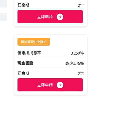
罰息期
2年
立即申請
轉按套現H按推介
%
優惠按揭息率
3.250
現金回贈
高達1.75%
罰息期
2年
立即申請