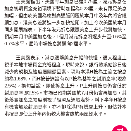
王美鳳指出，美國今年加息已達0.75厘，港元拆息在
按揭智庫
加息初期資金充裕環境下暫時加幅為0.23厘，未有跟足美息
加幅，但由於美國為應對高通脹問題於本月中及年內將會繼
樓按專欄
續加息，港美息差將進一步加快拉闊，加上今次美國於本月
同步開展縮表，下半年港元拆息跟隨美息上升步伐將加快，
按揭百科
預期本月中美國加息後，1個月港元拆息將逐步升至0.6%至
0.7%水平，屆時市場按息將邁向2厘水平。
實時銀行資訊
王美鳳表示，港息跟隨美息升幅的快慢，很大程度上
視乎本地市場資金充裕程度，現時來說，銀行體系結餘日後
裝修·保險優惠
減少的規模及速度屬關鍵因素。現時本港H按為主流之按息
免費裝修轉介服務
約為1.68%，而H按普遍設有以P按為基準之封頂息率(現為
2.5%)，換句話說，即使拆息上升，P上升前按息仍會低於
裝修設計專欄
封頂息率即2.5%。市場已預期美國於7月份仍會再加息，其
後落實加息之幅度則視乎經濟及通脹走勢，料下半年H按息
有機會觸及封頂息率，亦不排除港P有機會上升，但估計本
火險、家居、寵物保險
港按息即使上升年內仍較大機會處於兩厘幾水平。
保險資訊專欄