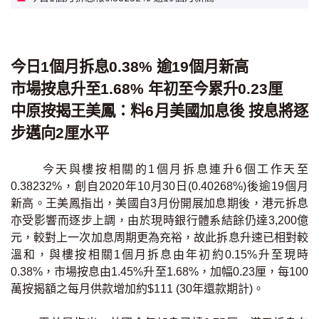
印花稅計算
免費物業估價
今日1個月拆息0.38% 逾19個月新高
市場按息升至1.68% 年初至今累升0.23厘
下載中心
中原按揭王美鳳：料6月美國加息後 按息將逐
按揭全面睇
步邁向2厘水平
新聞/研究
今天與樓按相關的1個月拆息連升6個工作天至
0.38232%，創自2020年10月30日(0.40268%)後逾19個月
公司動態
新高。王美鳳指出，美國自3月份開展加息期後，港元拆息
亦受影響而逐步上調，由於現時銀行體系結餘仍達3,200億
按市新聞
元，較對上一次加息周期更為充裕，故此拆息升速已相對較
溫和，與樓按相關1個月拆息由年初約0.15%升至現時
統計數據庫
0.38%，市場按息由1.45%升至1.68%，加幅0.23厘，每100
萬按揭額之每月供款增加約$111 (30年還款期計)。
按揭快趣智識