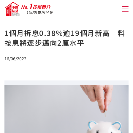
1個月拆息0.38%逾19個月新高 料
關於我們
按息將逐步邁向2厘水平
格到至抵按揭
16/06/2022
人才房貸・開戶優惠
免費房貸轉介服務
免費開戶轉介服務
私人貸款
優惠禮遇