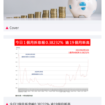
新盤優越按揭優惠
中原按揭標籤優惠
Cover
推薦齊齊友賞
按揭工具
按揭計算
轉按計算
置業預算
供款年期計算
工商舖按揭計算
今日1個月拆息報0.38232% 逾19個月新高