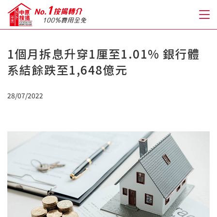
1個月拆息升穿1厘至1.01% 銀行體
關於我們
系結餘跌至1,648億元
格到至抵按揭
28/07/2022
人才房貸・開戶優惠
免費房貸轉介服務
免費開戶轉介服務
私人貸款
優惠禮遇