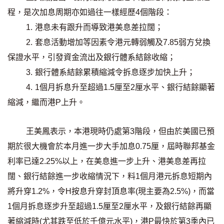
聯絡我們
程，是次加息周期亦如過往一樣經歷4個階段：
1. 港息未有跟升而導致港美息差拉闊；
聯絡方法
2. 套息活動增加等因素令港元轉弱觸及7.85弱方兌換
網上申請按揭轉介
保證水平，引發資金流出及銀行體系結餘收縮；
3. 銀行體系結餘累積縮減令拆息逐步加快上升；
條款及細則
4. 1個月拆息升至超過1.5厘至2厘水平、銀行結餘顯著
縮減，繼而港P上升。
私隱政策
王美鳳表示，本港現時仍處第3階段，但由於美國已預
简
期於很大機會於本月進一步大手加息0.75厘，屆時聯邦基金
本網頁所提供資料僅作參考用途。
利率已達2.25%以上，在美息進一步上升、港美息差再拉
若因錯漏而引致任何不便或損失，中原按揭概不負責。
闊、銀行結餘進一步收縮情況下，料1個月港元拆息短期內
本網站採用無障礙網頁設計，如有任何問題，可查詢：
2889 2886 / cmb@mail.centanet.com
將升穿1.2%，令H按息升穿封頂息率(現主要為2.5%)，而當
中原地產
|
網上搵樓
|
中原工商舖
1個月拆息逐步升至超過1.5厘至2厘水平，及銀行結餘再顯
© 2026 中原按揭經紀有限公司 Centaline Mortgage Broker Limited 版權所有
著縮減時(尤其跌至低於千億元水平)，港P最快於第3季內已