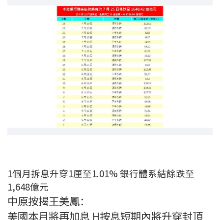
印花稅計算
免費物業估價
下載中心
按揭全面睇
新聞/研究
公司動態
按市新聞
1個月拆息升穿1厘至1.01% 銀行體系結餘跌至
統計數據庫
1,648億元
中原按揭王美鳳：
按揭快趣智識
美國本月將再加息 H按息短期內將升穿封頂