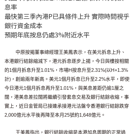
息率
按揭智庫
最快第三季內港P已具條件上升 實際時間視乎
樓按專欄
銀行資金成本
預期年底按息仍處3%附近水平
按揭百科
實時銀行資訊
中原按揭董事總經理王美鳳表示，在美元拆息上升、
本港銀行結餘縮減下，港元拆息逐步上揚，今日與樓按相關
裝修·保險優惠
的1個月拆息升至1.01%，市場H按息升至2.31%(以H+1.3%
免費裝修轉介服務
計)，創逾兩年新高。美元1個月拆息已升至2.2%水平，即使
今日港元1個月拆息再升至1.01%，與美息差距仍逾1厘之
裝修設計專欄
闊，港美息差拉闊將繼續引發套息交易及銀行結餘收縮，事
實上，近日金管局已接連承接港元沽盤令香港銀行結餘跌穿
火險、家居、寵物保險
2,000億元水平後再降至本月25號約1,648億元。
保險資訊專欄
王美鳳指出，銀行結餘收縮是本港加息周期的正常過