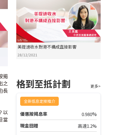
美提速收水對港不構成直接影響
28/12/2021
按揭
格到至抵計劃
出之
更多>
)長
全新低息定按推介
 以
%
優惠按揭息率
0.980
但當
現金回贈
高達1.2%