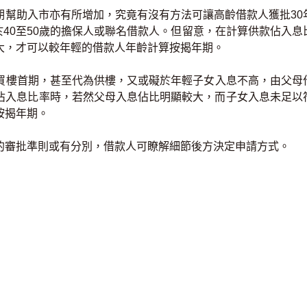
幫助入市亦有所增加，究竟有沒有方法可讓高齡借款人獲批30
於40至50歲的擔保人或聯名借款人。但留意，在計算供款佔入息
大，才可以較年輕的借款人年齡計算按揭年期。
買樓首期，甚至代為供樓，又或礙於年輕子女入息不高，由父母
佔入息比率時，若然父母入息佔比明顯較大，而子女入息未足以
按揭年期。
的審批準則或有分別，借款人可瞭解細節後方決定申請方式。