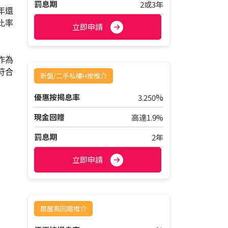
罰息期
2或3年
年還
比率
立即申請
作為
符合
新盤/二手私樓H按推介
%
優惠按揭息率
3.250
現金回贈
高達1.9%
罰息期
2年
立即申請
居屋高回贈推介