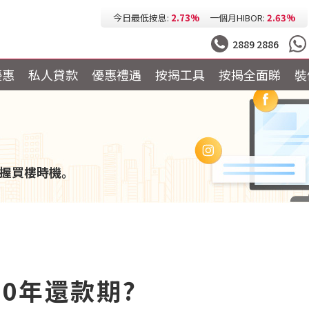
今日最低按息:
2.73%
一個月HIBOR:
2.63%
今日最低P按:
3.25%
今日最低H按:
3.25%
2889 2886
優惠
私人貸款
優惠禮遇
按揭工具
按揭全面睇
裝
握買樓時機。
0年還款期?