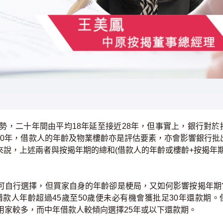
二十年間由平均18年延至接近28年，但事實上，銀行對於
30年，借款人的年齡及物業樓齡亦是評估要素，亦會影響銀行批
說，上述兩者與按揭年期的總和(借款人的年齡或樓齡+按揭年期
自行選擇，但買家自身的年齡卻是梗局，又如何影響按揭年期?
借款人年齡超過45歲至50歲便未必有機會獲批足30年還款期。
用家較多，而中年借款人較傾向選擇25年或以下還款期。