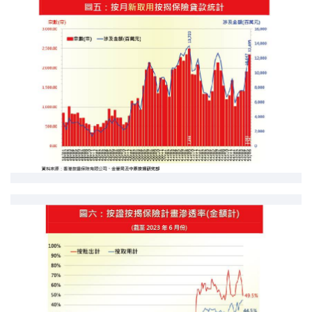
聯絡我們
聯絡方法
網上申請按揭轉介
條款及細則
私隱政策
简
本網頁所提供資料僅作參考用途。
若因錯漏而引致任何不便或損失，中原按揭概不負責。
本網站採用無障礙網頁設計，如有任何問題，可查詢：
2889 2886 / cmb@mail.centanet.com
中原地產
|
網上搵樓
|
中原工商舖
© 2026 中原按揭經紀有限公司 Centaline Mortgage Broker Limited 版權所有