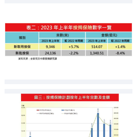
印花稅計算
免費物業估價
下載中心
按揭全面睇
新聞/研究
公司動態
按市新聞
統計數據庫
按揭快趣智識