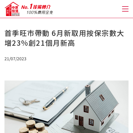
首季旺巿帶動 6月新取用按保宗數大
關於我們
增23%創21個月新高
格到至抵按揭
21/07/2023
人才房貸・開戶優惠
免費房貸轉介服務
免費開戶轉介服務
私人貸款
優惠禮遇