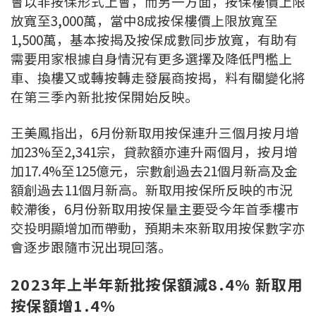
會以非按保形式上會，而另一方面，按保樓價上限
放寬至3,000萬，當中8成按保樓價上限放寬至
1,500萬，基本按揭及按保成數同步放寬，有助有
需要用家根據自身情況有更多選擇及降低門檻上
車、換樓又或轉按轉走發展商按揭，料有關變化將
在第三季內新批按保開始反映。
王美鳳指出，6月份新取用按保連升三個月按月增
加23%至2,341宗，貸款額亦連升兩個月，按月增
加17.4%至125億元，宗數創過去21個月新高及金
額創過去11個月新高。新取用按保所反映的市況
較滯後，6月份新取用按保量主要受今年首季樓市
交投明顯增加而帶動，預期未來新取用按保數字亦
會逐步跟隨巿況出現回落。
2023年上半年新批按保額減8.4% 新取用
按保額增1.4%