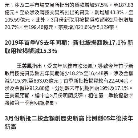
元；涉及二手市場交易所批出的貸款增加57.5%，至187.83
印花稅計算
億元。至於涉及轉按交易所批出的貸款，則增加43.8%，至
105.59億元。此外，3月份新取用按揭貸款額較2月份增加
免費物業估價
20.7%，至199.46億元，宗數增加21.6%至5,129宗。
下載中心
2019年首季VS去年同期：新批按揭額跌17.1% 新
取用按揭額減15.3%
按揭全面睇
新聞/研究
王美鳳
指出，受去年底樓巿吹淡風，導致今年首季新
取用按揭貸款較去年同期減少18.2%至16,448宗，涉及金額
減少15.3%至663.03億元；首季新批按揭貨款有22,404宗，
公司動態
涉及金額達912.88億，分別較去年同期回落19%及17.1%。
王美鳳預期，樓巿自3月份明顯反彈，相信第二季按揭數字
按市新聞
將較第一季有明顯增長。
統計數據庫
3月份新批二按金額創歷史新高 比例創05年後按年
新高
按揭快趣智識