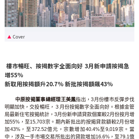
新盤優越按揭優惠
中原按揭標籤優惠
Cover
推薦齊齊友賞
按揭工具
樓市暢旺、按揭數字全面向好 3月新申請按揭急
按揭計算
增55%
新取用按揭額升20.7% 新批按揭額飆43%
轉按計算
置業預算
中原按揭董事總經理王美鳳
指出，3月份樓巿反彈步伐
明顯加快，交投暢旺，３月份按揭數字全面向好。根據金管
供款年期計算
局最新住宅按揭統計，3月份新申請貸款個案較2月份按月增
加55%，至15,703宗。期內新批出的按揭貸款額較2月份增
加43%，至372.52億元，宗數增加40.4%至9,019宗。當
工商舖按揭計算
中，涉及一手市場交易所批出的貸款增加16.6%，至79.1億