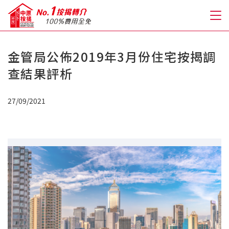
金管局公佈2019年3月份住宅按揭調
關於我們
查結果評析
格到至抵按揭
27/09/2021
人才房貸・開戶優惠
免費房貸轉介服務
免費開戶轉介服務
私人貸款
優惠禮遇