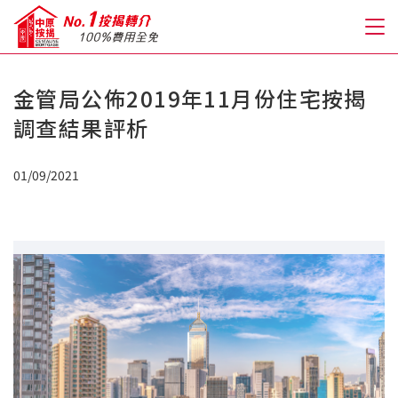
金管局公佈2019年11月份住宅按揭
關於我們
調查結果評析
格到至抵按揭
01/09/2021
人才房貸・開戶優惠
免費房貸轉介服務
免費開戶轉介服務
私人貸款
優惠禮遇