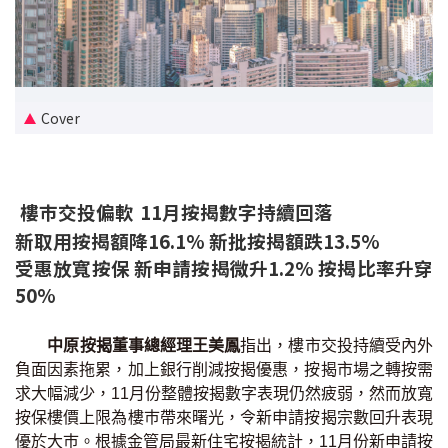
新盤優越按揭優惠
中原按揭標籤優惠
Cover
推薦齊齊友賞
按揭工具
樓巿交投偏軟 11月按揭數字持續回落
按揭計算
新取用按揭額降16.1% 新批按揭額跌13.5%
受惠放寬按保 新申請按揭微升1.2% 按揭比率升穿
轉按計算
50%
置業預算
中原按揭董事總經理王美鳳
指出，樓市交投持續受內外
供款年期計算
負面因素拖累，加上銀行削減按揭優惠，按揭市場之轉按需
求大幅減少，11月份整體按揭數字表現仍然疲弱，然而放寬
按保樓價上限為樓巿帶來曙光，令新申請按揭宗數回升表現
工商舖按揭計算
優於大巿。根據金管局最新住宅按揭統計，11月份新申請按