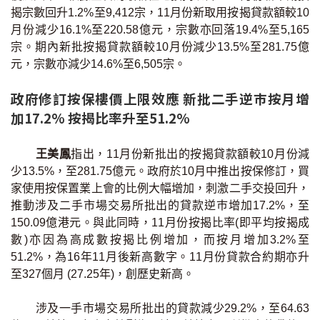
揭宗數回升1.2%至9,412宗，11月份新取用按揭貸款額較10
印花稅計算
月份減少16.1%至220.58億元，宗數亦回落19.4%至5,165
宗。期內新批按揭貸款額較10月份減少13.5%至281.75億
免費物業估價
元，宗數亦減少14.6%至6,505宗。
下載中心
政府修訂按保樓價上限效應 新批二手逆巿按月增
加17.2% 按揭比率升至51.2%
按揭全面睇
新聞/研究
王美鳳
指出，11月份新批出的按揭貸款額較10月份減
少13.5%，至281.75億元。政府於10月中推出按保修訂，買
家使用按保置業上會的比例大幅增加，刺激二手交投回升，
公司動態
推動涉及二手市場交易所批出的貸款逆巿增加17.2%，至
150.09億港元。與此同時，11月份按揭比率(即平均按揭成
按市新聞
數)亦因為高成數按揭比例增加，而按月增加3.2%至
51.2%，為16年11月後新高數字。11月份貸款合約期亦升
統計數據庫
至327個月 (27.25年)，創歷史新高。
按揭快趣智識
涉及一手市場交易所批出的貸款減少29.2%，至64.63