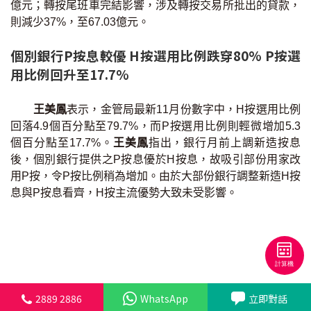
億元；轉按尾班車完結影響，涉及轉按交易所批出的貸款，
按揭智庫
則減少37%，至67.03億元。
樓按專欄
個別銀行P按息較優 H按選用比例跌穿80% P按選
用比例回升至17.7%
按揭百科
王美鳳
表示，金管局最新11月份數字中，H按選用比例
實時銀行資訊
回落4.9個百分點至79.7%，而P按選用比例則輕微增加5.3
個百分點至17.7%。
王美鳳
指出，銀行月前上調新造按息
裝修·保險優惠
後，個別銀行提供之P按息優於H按息，故吸引部份用家改
用P按，令P按比例稍為增加。由於大部份銀行調整新造H按
免費裝修轉介服務
息與P按息看齊，H按主流優勢大致未受影響。
裝修設計專欄
火險、家居、寵物保險
保險資訊專欄
2889 2886
WhatsApp
立即對話