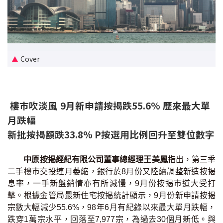
新盤優越按揭優惠
中原按揭標籤優惠
Cover
推薦齊齊友賞
按揭工具
樓巿吹淡風 9月新申請按揭跌55.6% 歷來最大單
按揭計算
月跌幅
新批按揭額跌33.8% P按選用比例回升至雙位數字
轉按計算
置業預算
中原按揭經紀有限公司董事總經理王美鳳
指出，第三季
二手樓巿交投連月萎縮，銀行於8月份又陸續調整新造按揭
供款年期計算
息率，一手新盤銷情亦有所減慢，9月份按揭巿道大受打
擊。根據金管局最新住宅按揭統計顯示，9月份新申請按揭
宗數大幅減少55.6%，98年6月有紀錄以來最大單月跌幅，
工商舖按揭計算
跌穿1萬宗水平，回落至7,977宗，為過去30個月新低。與