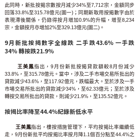
此同時，新批按揭宗數按月減少34%至7,712宗，金額同步
印花稅計算
回落33.8%至315.78億元(圖一)；同期新取用按揭數字由於
表現滯後關係，仍錄得按月增加0.9%的升幅，增至8,234
免費物業估價
宗，金額按月亦增加2%至329.13億元(圖二)。
下載中心
9月新批按揭數字全線跌 二手跌43.6% 一手跌
34% 轉按跌21.9%
按揭全面睇
新聞/研究
王美鳳
指出，9月份新批按揭貸款額較8月份減少
33.8%，至315.78億元。當中，涉及二手市場交易所批出的
貸款減少43.6%，至117.92億元，跌幅最大。至於涉及一手
公司動態
市場交易所批出的貸款減少34%，至62.33億元；至於涉及
轉按交易所批出的貸款，則減少21.9%，至135.52億元。
按市新聞
按揭比率降至44.4%紀錄新低水平
統計數據庫
王美鳳
指出，樓按措施管理下，平均按揭比率繼續低
按揭快趣智識
走，9月份新批平均按揭比率按月降1.1個百分點至44.4%之