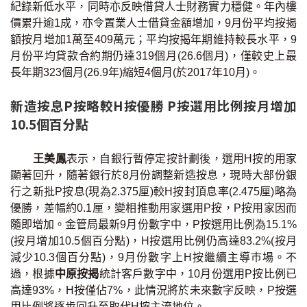
紀錄新低水平，同時亦反映借貸人士財務實力穩健。年內樓
按揭智庫
價累升逾1成，亦令置業人士借貸金額增加，9月份平均按揭
額按月增加1萬至409萬元；平均按揭年期維持較長水平，9
樓按專欄
月份平均貸款合約期仍達319個月(26.6個月)，僅較史上最
長年期323個月(26.9年)縮短4個月(於2017年10月)。
按揭百科
新造按息P按略較H按優勝 P按選用比例按月增加
實時銀行資訊
10.5個百分點
裝修·保險優惠
王美鳳
表示，自銀行暫停定按計劃後，選用H按的用家
顯著回升，隨著銀行於8月份調整新造按息，現時大部份銀
免費裝修轉介服務
行之新批P按息(現為2.375厘)較H按封頂息率(2.475厘)略為
優勝，差幅約0.1厘，變相推動用家選用P按，P按用家因而
裝修設計專欄
隨即增加。金管局最新9月份數字中，P按選用比例為15.1%
(按月增加10.5個百分點)，H按選用比例仍高達83.2%(按月
火險、家居、寵物保險
減少10.3個百分點)，9月份數字上H按繼續主導巿場。不
過，根據
中原按揭
統計客戶數字中，10月份選用P按比例已
保險資訊專欄
高達93%，H按僅佔7%，此情況將於未來數字反映，P按選
用比例將逐步回升至取代H按主流地位。