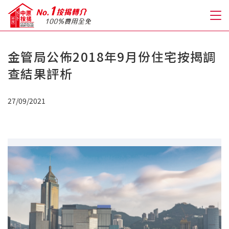
金管局公佈2018年9月份住宅按揭調
關於我們
查結果評析
格到至抵按揭
27/09/2021
人才房貸・開戶優惠
免費房貸轉介服務
免費開戶轉介服務
私人貸款
優惠禮遇