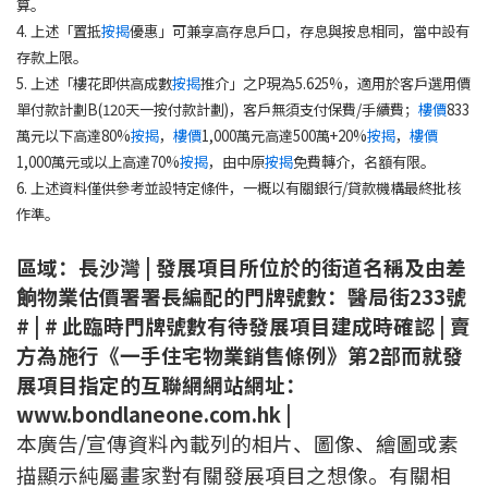
算。
4. 上述「置抵
按揭
優惠」可兼享高存息戶口，存息與按息相同，當中設有
存款上限。
5. 上述「樓花即供高成數
按揭
推介」之P現為5.625%，適用於客戶選用價
單付款計劃B(120天一按付款計劃)，客戶無須支付保費/手續費；
樓價
833
萬元以下高達80%
按揭
，
樓價
1,000萬元高達500萬+20%
按揭
，
樓價
1,000萬元或以上高達70%
按揭
，由中原
按揭
免費轉介，名額有限。
6. 上述資料僅供參考並設特定條件，一概以有關銀行/貸款機構最終批核
作準。
區域：長沙灣 | 發展項目所位於的街道名稱及由差
餉物業估價署署長編配的門牌號數：醫局街233號
# | # 此臨時門牌號數有待發展項目建成時確認 | 賣
方為施行《一手住宅物業銷售條例》第2部而就發
展項目指定的互聯網網站網址：
www.bondlaneone.com.hk |
本廣告/宣傳資料內載列的相片、圖像、繪圖或素
描顯示純屬畫家對有關發展項目之想像。有關相