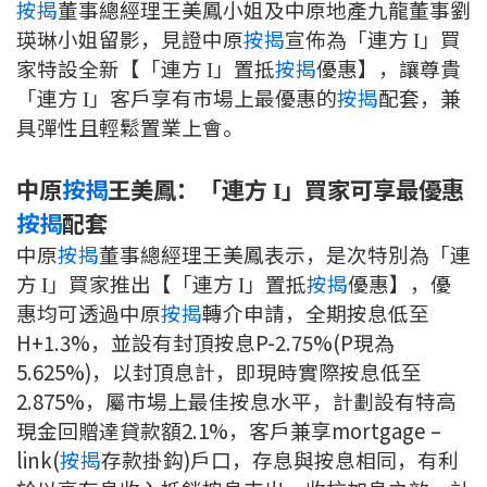
按揭
董事總經理王美鳳小姐及中原地產九龍董事劉
印花稅計算
瑛琳小姐留影，見證中原
按揭
宣佈為「連方
」買
I
家特設全新【「連方
」置抵
按揭
優惠】，讓尊貴
I
免費物業估價
「連方
」客戶享有市場上最優惠的
按揭
配套，兼
I
具彈性且輕鬆置業上會。
下載中心
中原
按揭
王美鳳：「連方
」買家可享最優惠
I
按揭全面睇
按揭
配套
新聞/研究
中原
按揭
董事總經理王美鳳表示，是次特別為「連
方
」買家推出【「連方
」置抵
按揭
優惠】，優
I
I
公司動態
惠均可透過中原
按揭
轉介申請，全期按息低至
H+1.3%，並設有封頂按息P-2.75%(P現為
按市新聞
5.625%)，以封頂息計，即現時實際按息低至
2.875%，屬市場上最佳按息水平，計劃設有特高
統計數據庫
現金回贈達貸款額2.1%，客戶兼享mortgage –
按揭快趣智識
link(
按揭
存款掛鈎)戶口，存息與按息相同，有利