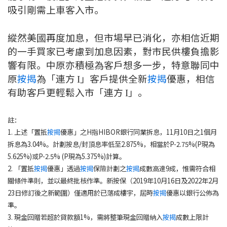
條款及細則
私隱政策聲明
|
吸引剛需上車客入市。
縱然美國再度加息，但市場早已消化，亦相信近期
的一手買家已考慮到加息因素，對市民供樓負擔影
響有限。中原亦積極為客戶想多一步，特意聯同中
原
按揭
為「連方
」客戶提供全新
按揭
優惠，相信
I
有助客戶更輕鬆入市「連方
」。
I
註：
1. 上述「置抵
按揭
優惠」之H指HIBOR銀行同業拆息，11月10日之1個月
拆息為3.04%。計劃按息/封頂息率低至2.875%，相當於P-2.75%(P現為
5.625%)或P-2.5% (P現為5.375%)計算。
2. 「置抵
按揭
優惠」透過
按揭
保險計劃之
按揭
成數高達9成，惟需符合相
關條件準則，並以最終批核作準。新按保（2019年10月16日及2022年2月
23日修訂後之新範圍）僅適用於已落成樓宇，屆時
按揭
優惠以銀行公佈為
準。
3. 現金回贈若超於貸款額1%，需將整筆現金回贈納入
按揭
成數上限計