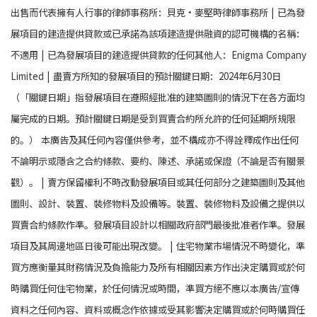
出售而代表擁有人行事的律師事務所：貝克‧麥堅時律師事務所 | 已為發
展項目的建造提供貸款或已承諾為該項建造提供融資的認可機構的名稱：
不適用 | 已為發展項目的建造提供貸款的任何其他人：Enigma Company
Limited | 盡賣方所知的發展項目的預計關鍵日期：2024年6月30日
（「關鍵日期」指發展項目在遵照經批准的建築圖則的情況下在各方面均
屬完成的日期。預計關鍵日期是受到買賣合約所允許的任何延期所規限
的。） 本廣告及其任何內容僅供參考，並不構成亦不得詮釋成作出任何
不論明示或隱含之合約條款、要約、陳述、承諾或保證（不論是否有關景
觀）。 | 賣方保留權利不時改動發展項目或其任何部分之建築圖則及其他
圖則、設計、裝置、裝修物料及設備等。裝置、裝修物料及設備之提供以
買賣合約條款作準。發展項目設計以相關政府部門最後批准者作準。發展
項目及其周邊地區日後可能出現改變。 | 住宅物業市場情況不時變化，準
買方應衡量其財務情況及負擔能力及所有相關因素方作出決定購買或於何
時購買任何住宅物業，於任何情況或時間，準買方絕不應以本廣告/宣傳
資料之任何內容、資料或概念作依據或受其影響決定購買或於何時購買任