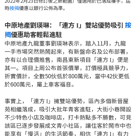
2022年2月23日修訂後之新範圍）僅適用於已落成樓宇，屆
聯絡我們
時
按揭
優惠以銀行公佈為準。
聯絡方法
中原地產劉瑛琳：「連方
」雙站優勢吸引
按
I
揭
優惠助客輕鬆進駐
網上申請按揭轉介
中原地產九龍董事劉瑛琳表示，踏入11月，九龍
條款及細則
一手市場突然熱鬧起來，有新盤命名及公布部署，
亦有以合理價推售，南昌東新項目「連方
」便是
I
私隱政策
其一。項目上周公布首張價單，訂價極具競爭力，
折實價計，全數50伙低於800萬元，當中42伙更低
於600萬元，屬上車客福音。
简
本網頁所提供資料僅作參考用途。
事實上，「連方
」擁雙站優勢，區內多個新晉屋
I
若因錯漏而引致任何不便或損失，中原按揭概不負責。
苑相繼落成，吸引大批年青客進駐，大街小巷開設
本網站採用無障礙網頁設計，如有任何問題，可查詢：
2889 2886 / cmb@mail.centanet.com
不少特色小店及咖啡店，打卡熱點多不勝數，可見
中原地產
|
網上搵樓
|
中原工商舖
該區已逐步發展成文青小社區，讓住客於鬧市中也
能享有「慢活」的生活節奏，相信「連方
」有力
© 2026 中原按揭經紀有限公司 Centaline Mortgage Broker Limited 版權所有
I