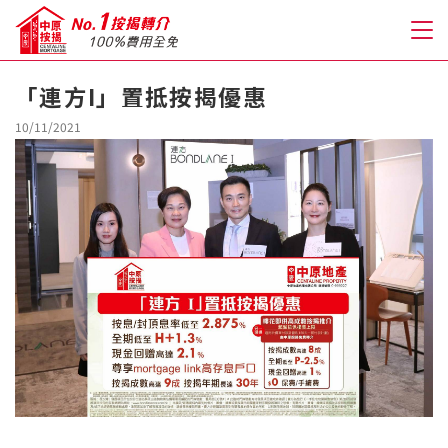
「連方I」置抵按揭優惠
關於我們
10/11/2021
格到至抵按揭
人才房貸・開戶優惠
免費房貸轉介服務
免費開戶轉介服務
私人貸款
優惠禮遇