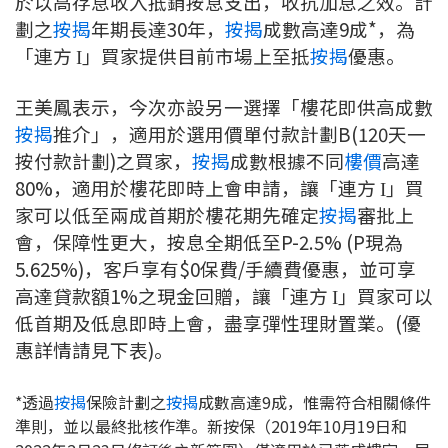
於以高存息收入抵銷按息支出，收抗加息之效。計
按揭智庫
劃之
按揭
年期長達30年，
按揭
成數高達9成*，為
「連方
」買家提供目前市場上至抵
按揭
優惠。
I
樓按專欄
王美鳳表示，今次亦設另一選擇「樓花即供高成數
按揭百科
按揭
推介」，適用於選用價單付款計劃B(120天一
按付款計劃)之買家，
按揭
成數根據不同
樓價
高達
實時銀行資訊
80%，適用於樓花即時上會申請，讓「連方
」買
I
家可以低至兩成首期於樓花期先確定
按揭
審批上
裝修·保險優惠
會，保障性更大，按息全期低至P-2.5% (P現為
免費裝修轉介服務
5.625%)，客戶享有$0保費/手續費優惠，並可享
高達貸款額1%之現金回贈，讓「連方
」買家可以
I
裝修設計專欄
低首期及低息即時上會，盡享彈性理財置業。(優
惠詳情請見下表)。
火險、家居、寵物保險
*透過
按揭
保險計劃之
按揭
成數高達9成，惟需符合相關條件
保險資訊專欄
準則，並以最終批核作準。新按保（2019年10月19日和