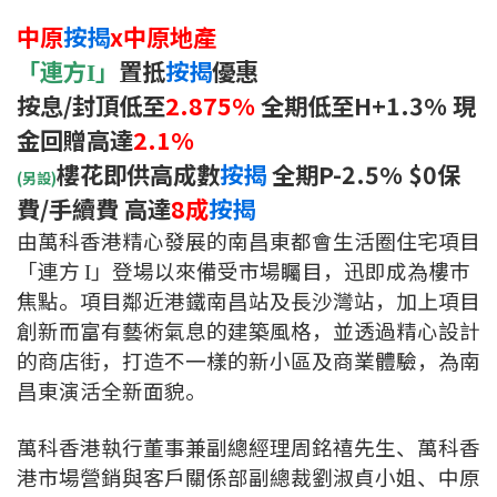
新盤優越按揭優惠
中原
按揭
x中原地產
「連方
」
置抵
按揭
優惠
I
中原按揭標籤優惠
按息/封頂低至
2.875%
全期低至H+1.3% 現
金回贈高達
2.1%
推薦齊齊友賞
樓花即供高成數
按揭
全期P-2.5% $0保
(另設)
按揭工具
費/手續費 高達
8成
按揭
由萬科香港精心發展的南昌東都會生活圈住宅項目
按揭計算
「連方
」登場以來備受市場矚目，迅即成為樓巿
I
轉按計算
焦點。項目鄰近港鐵南昌站及長沙灣站，加上項目
創新而富有藝術氣息的建築風格，並透過精心設計
置業預算
的商店街，打造不一樣的新小區及商業體驗，為南
昌東演活全新面貌。
供款年期計算
萬科香港執行董事兼副總經理周銘禧先生、萬科香
工商舖按揭計算
港市場營銷與客戶關係部副總裁劉淑貞小姐、中原