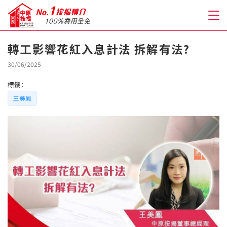
轉工影響花紅入息計法 拆解有法?
關於我們
30/06/2025
標籤：
格到至抵按揭
王美鳳
人才房貸・開戶優惠
免費房貸轉介服務
免費開戶轉介服務
私人貸款
優惠禮遇