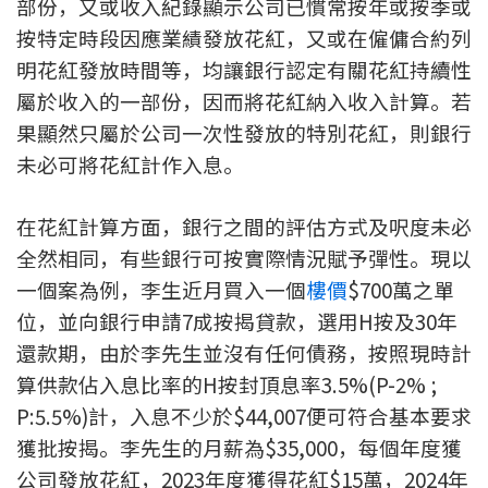
部份，又或收入紀錄顯示公司已慣常按年或按季或
印花稅計算
按特定時段因應業績發放花紅，又或在僱傭合約列
明花紅發放時間等，均讓銀行認定有關花紅持續性
免費物業估價
屬於收入的一部份，因而將花紅納入收入計算。若
果顯然只屬於公司一次性發放的特別花紅，則銀行
下載中心
未必可將花紅計作入息。
按揭全面睇
在花紅計算方面，銀行之間的評估方式及呎度未必
新聞/研究
全然相同，有些銀行可按實際情況賦予彈性。現以
一個案為例，李生近月買入一個
樓價
$700萬之單
公司動態
位，並向銀行申請7成按揭貸款，選用H按及30年
按市新聞
還款期，由於李先生並沒有任何債務，按照現時計
算供款佔入息比率的H按封頂息率3.5%(P-2% ;
統計數據庫
P:5.5%)計，入息不少於$44,007便可符合基本要求
獲批按揭。李先生的月薪為$35,000，每個年度獲
按揭快趣智識
公司發放花紅，2023年度獲得花紅$15萬，2024年