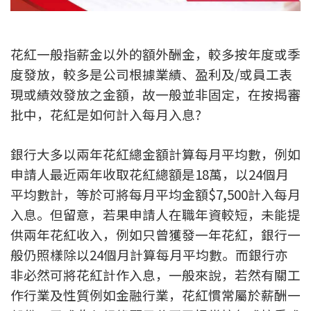
新盤優越按揭優惠
花紅一般指薪金以外的額外酬金，較多按年度或季
中原按揭標籤優惠
度發放，較多是公司根據業績、盈利及/或員工表
推薦齊齊友賞
現或績效發放之金額，故一般並非固定，在按揭審
批中，花紅是如何計入每月入息?
按揭工具
按揭計算
銀行大多以兩年花紅總金額計算每月平均數，例如
申請人最近兩年收取花紅總額是18萬，以24個月
轉按計算
平均數計，等於可將每月平均金額$7,500計入每月
入息。但留意，若果申請人在職年資較短，未能提
置業預算
供兩年花紅收入，例如只曾獲發一年花紅，銀行一
般仍照樣除以24個月計算每月平均數。而銀行亦
供款年期計算
非必然可將花紅計作入息，一般來說，若然有關工
工商舖按揭計算
作行業及性質例如金融行業，花紅慣常屬於薪酬一