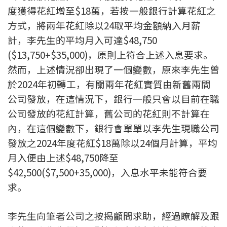
度獲得花紅增至$18萬，若按一般銀行計算花紅之
按揭智庫
方式，將兩年花紅除以24取平均金額納入月薪
樓按專欄
計，李先生的平均月入可達$48,750
($13,750+$35,000)，原則上符合上述入息要求。
按揭百科
然而，上述情況卻出現了一個變數，原來李先生曾
於2024年初轉工，有關兩年花紅實質由新舊兩間
實時銀行資訊
公司發放，在這情況下，銀行一般只會以目前在職
公司發放的花紅計算，舊公司的花紅則不計算在
裝修·保險優惠
內，在這個變數下，銀行會單單以李先生現職公司
免費裝修轉介服務
發放之2024年度花紅$18萬除以24個月計算，平均
月入便由上述$48,750降至
裝修設計專欄
$42,500($7,500+35,000)，入息水平未能符合要
求。
火險、家居、寵物保險
保險資訊專欄
李先生向筆者公司之按揭顧問求助，經過瞭解及跟