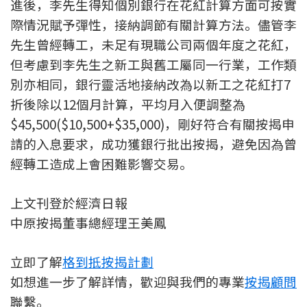
進後，李先生得知個別銀行在花紅計算方面可按實
聯絡我們
際情況賦予彈性，接納調節有關計算方法。儘管李
聯絡方法
先生曾經轉工，未足有現職公司兩個年度之花紅，
但考慮到李先生之新工與舊工屬同一行業，工作類
網上申請按揭轉介
別亦相同，銀行靈活地接納改為以新工之花紅打7
折後除以12個月計算，平均月入便調整為
條款及細則
$45,500($10,500+$35,000)，剛好符合有關按揭申
請的入息要求，成功獲銀行批出按揭，避免因為曾
私隱政策
經轉工造成上會困難影響交易。
简
上文刊登於經濟日報
中原按揭董事總經理王美鳳
本網頁所提供資料僅作參考用途。
若因錯漏而引致任何不便或損失，中原按揭概不負責。
本網站採用無障礙網頁設計，如有任何問題，可查詢：
2889 2886 / cmb@mail.centanet.com
立即了解
格到抵按揭計劃
如想進一步了解詳情，歡迎與我們的專業
按揭顧問
中原地產
|
網上搵樓
|
中原工商舖
聯繫。
© 2026 中原按揭經紀有限公司 Centaline Mortgage Broker Limited 版權所有