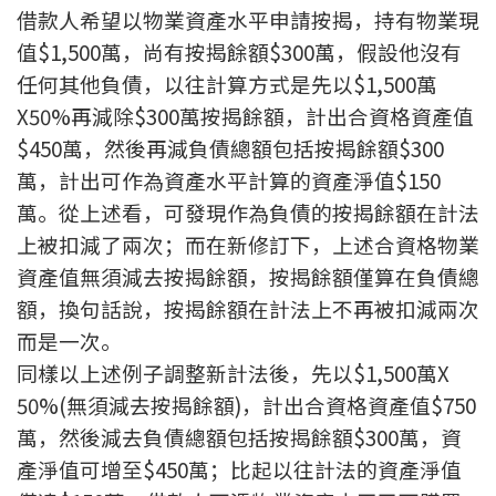
借款人希望以物業資產水平申請按揭，持有物業現
印花稅計算
值$1,500萬，尚有按揭餘額$300萬，假設他沒有
任何其他負債，以往計算方式是先以$1,500萬
免費物業估價
X50%再減除$300萬按揭餘額，計出合資格資產值
下載中心
$450萬，然後再減負債總額包括按揭餘額$300
萬，計出可作為資產水平計算的資產淨值$150
按揭全面睇
萬。從上述看，可發現作為負債的按揭餘額在計法
新聞/研究
上被扣減了兩次；而在新修訂下，上述合資格物業
資產值無須減去按揭餘額，按揭餘額僅算在負債總
公司動態
額，換句話說，按揭餘額在計法上不再被扣減兩次
而是一次。
按市新聞
同樣以上述例子調整新計法後，先以$1,500萬X
50%(無須減去按揭餘額)，計出合資格資產值$750
統計數據庫
萬，然後減去負債總額包括按揭餘額$300萬，資
按揭快趣智識
產淨值可增至$450萬；比起以往計法的資產淨值