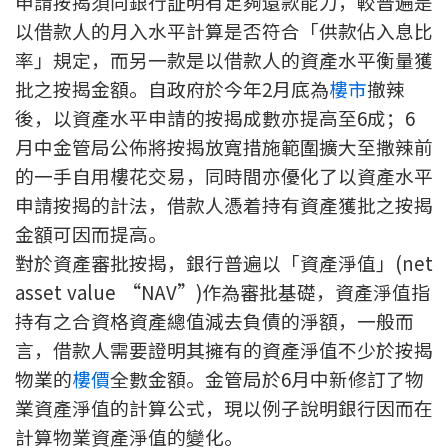
申請按揭須向銀行証明有足夠還款能力，較普遍是
新盤優越按揭優惠
以借款人的月入水平計算是否符合「供款佔入息比
率」規定，而另一款是以借款人的資產水平衡量獲
中原按揭標籤優惠
批之按揭金額。自政府於今年2月底為
樓市
撤辣
後，以資產水平申請的按揭成數亦提高至6成；6
推薦齊齊友賞
月中金管局公佈將按揭放寬措施範圍擴大至撒辣前
的一手自用樓花交易，同時間亦優化了以資產水平
按揭工具
申請按揭的計法，借款人憑着持有資產獲批之按揭
按揭計算
金額可因而提高。
對於資產審批按揭，銀行普遍以「資產淨值」(net
轉按計算
asset value “NAV”)作為審批基礎，資產淨值指
持有之合資格資產總值減去負債的淨額，一般而
置業預算
言，借款人需要證明其擁有的資產淨值不少於按揭
供款年期計算
物業的
樓價
全數金額。金管局於6月中新修訂了物
業資產淨值的計算公式，現以例子說明銀行因而在
工商舖按揭計算
計算物業資產淨值的變化。