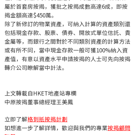
屬於首套房按揭，獲批之按揭成數高達6成，即按
聯絡我們
揭金額高達$450萬。
聯絡方法
除了新修訂的物業資產，可納入計算的資產類別還
包括現金存款、股票、債券、開放式單位信託、貴
網上申請按揭轉介
金屬等，而銀行之間對於不同類別資產的計算方法
或有所不同，當中現金存款一般可獲100%納入資
條款及細則
產值，有意以資產水平申請按揭的人士可先向按揭
私隱政策
轉介公司瞭解當中計法。
简
上文轉載自HKET地產站專欄
本網頁所提供資料僅作參考用途。
中原按揭董事總經理王美鳳
若因錯漏而引致任何不便或損失，中原按揭概不負責。
本網站採用無障礙網頁設計，如有任何問題，可查詢：
2889 2886 / cmb@mail.centanet.com
立即了解
格到抵按揭計劃
中原地產
|
網上搵樓
|
中原工商舖
如想進一步了解詳情，歡迎與我們的專業
按揭顧問
© 2026 中原按揭經紀有限公司 Centaline Mortgage Broker Limited 版權所有