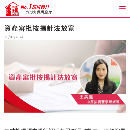
資產審批按揭計法放寬
關於我們
30/07/2024
格到至抵按揭
人才房貸・開戶優惠
免費房貸轉介服務
免費開戶轉介服務
私人貸款
優惠禮遇