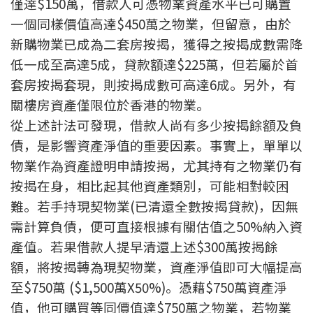
僅達$150萬，借款人可憑物業資產水平已可購置
按揭智庫
一個同樣價值高達$450萬之物業，但留意，由於
新購物業已成為二套房按揭，獲得之按揭成數需降
樓按專欄
低一成至高達5成，貸款額達$225萬，但若屬於首
套房按揭套現，則按揭成數可高達6成。另外，有
按揭百科
關樓房資產僅限位於香港的物業。
從上述計法可發現，借款人尚有多少按揭餘額及負
實時銀行資訊
債，是影響資產淨值的重要因素。事實上，單單以
裝修·保險優惠
物業作為資產證明申請按揭，尤其持有之物業仍有
按揭在身，相比起其他資產類別，可能相對較困
免費裝修轉介服務
難。若手持現契物業(已清還全數按揭貸款)，因無
裝修設計專欄
需計算負債，便可直接根據有關估值之50%納入資
產值。若果借款人提早清還上述$300萬按揭餘
火險、家居、寵物保險
額，將按揭轉為現契物業，資產淨值即可大幅提高
至$750萬 ($1,500萬X50%)。憑藉$750萬資產淨
保險資訊專欄
值，他可購買等同價值達$750萬之物業，若物業