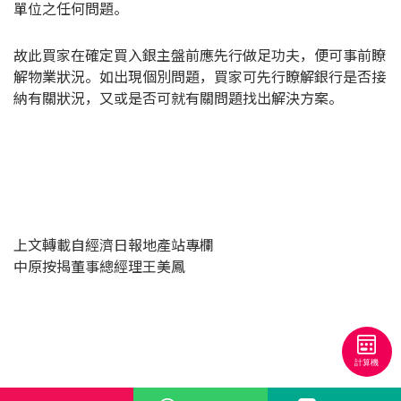
單位之任何問題。
按揭智庫
故此買家在確定買入銀主盤前應先行做足功夫，便可事前瞭
樓按專欄
解物業狀況。如出現個別問題，買家可先行瞭解銀行是否接
納有關狀況，又或是否可就有關問題找出解決方案。
按揭百科
實時銀行資訊
裝修·保險優惠
免費裝修轉介服務
上文轉載自經濟日報地產站專欄
中原按揭董事總經理王美鳳
裝修設計專欄
火險、家居、寵物保險
保險資訊專欄