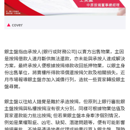
新盤優越按揭優惠
中原按揭標籤優惠
cover
推薦齊齊友賞
銀主盤指由承按人(銀行或財務公司)以賣方出售物業，主因
按揭工具
是按揭借款人連月斷供無法還款，亦未能與承按人達成解決
按揭計算
方案，最終承按人便根據按揭條款收回抵押物業，以銀主身
份出售單位，將賣樓所得款項償還按揭欠款及相關損失。近
轉按計算
月市場報導銀主盤亦加入減價行列，造就一些買家轉投銀主
盤尋寶。
置業預算
銀主盤以往給人錯覺是難於承造按揭，但原則上銀行審批銀
供款年期計算
主盤按揭與私樓按揭沒有很大分別，同樣可根據物業估值及
買家還款能力批出按揭; 但若果銀主盤本身牽涉個別情況，
例如是業權瑕疵、凶宅、缺契、潛建問題等，便有可能影響
工商舖按揭計算
按揭審批。不論是透過地產代理或拍賣行買入銀主盤，現時