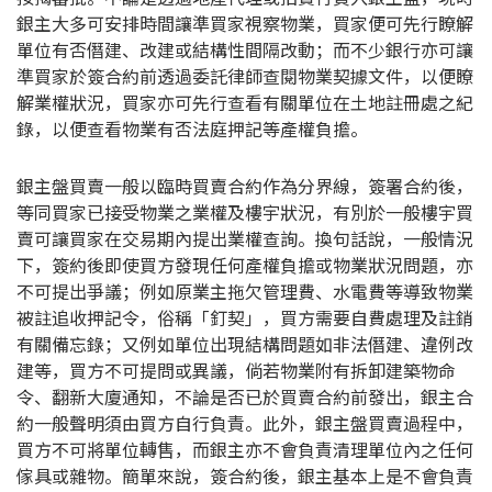
銀主大多可安排時間讓準買家視察物業，買家便可先行瞭解
印花稅計算
單位有否僭建、改建或結構性間隔改動；而不少銀行亦可讓
準買家於簽合約前透過委託律師查閱物業契據文件，以便瞭
免費物業估價
解業權狀況，買家亦可先行查看有關單位在土地註冊處之紀
錄，以便查看物業有否法庭押記等產權負擔。
下載中心
銀主盤買賣一般以臨時買賣合約作為分界線，簽署合約後，
按揭全面睇
等同買家已接受物業之業權及樓宇狀況，有別於一般樓宇買
賣可讓買家在交易期內提出業權查詢。換句話說，一般情況
新聞/研究
下，簽約後即使買方發現任何產權負擔或物業狀況問題，亦
不可提出爭議；例如原業主拖欠管理費、水電費等導致物業
公司動態
被註追收押記令，俗稱「釘契」，買方需要自費處理及註銷
有關備忘錄；又例如單位出現結構問題如非法僭建、違例改
按市新聞
建等，買方不可提問或異議，倘若物業附有拆卸建築物命
令、翻新大廈通知，不論是否已於買賣合約前發出，銀主合
統計數據庫
約一般聲明須由買方自行負責。此外，銀主盤買賣過程中，
買方不可將單位轉售，而銀主亦不會負責清理單位內之任何
按揭快趣智識
傢具或雜物。簡單來說，簽合約後，銀主基本上是不會負責