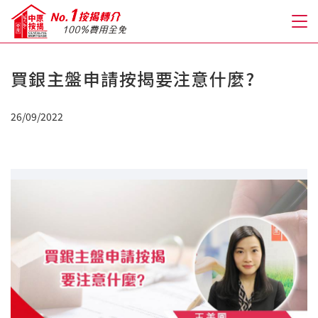
買銀主盤申請按揭要注意什麼?
關於我們
26/09/2022
格到至抵按揭
人才房貸・開戶優惠
免費房貸轉介服務
免費開戶轉介服務
私人貸款
優惠禮遇