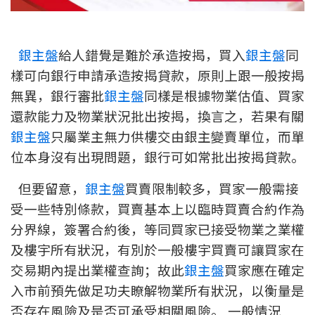
新盤優越按揭優惠
銀主盤
給人錯覺是難於承造按揭，買入
銀主盤
同
中原按揭標籤優惠
樣可向銀行申請承造按揭貸款，原則上跟一般按揭
推薦齊齊友賞
無異，銀行審批
銀主盤
同樣是根據物業估值、買家
還款能力及物業狀況批出按揭，換言之，若果有關
按揭工具
銀主盤
只屬業主無力供樓交由銀主變賣單位，而單
按揭計算
位本身沒有出現問題，銀行可如常批出按揭貸款。
但要留意，
銀主盤
買賣限制較多，買家一般需接
轉按計算
受一些特別條款，買賣基本上以臨時買賣合約作為
置業預算
分界線，簽署合約後，等同買家已接受物業之業權
及樓宇所有狀況，有別於一般樓宇買賣可讓買家在
供款年期計算
交易期內提出業權查詢；故此
銀主盤
買家應在確定
入市前預先做足功夫瞭解物業所有狀況，以衡量是
工商舖按揭計算
否存在風險及是否可承受相關風險。 一般情況