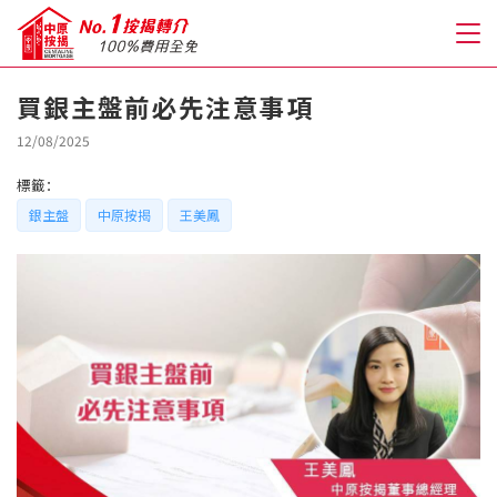
買銀主盤前必先注意事項
關於我們
12/08/2025
標籤：
格到至抵按揭
銀主盤
中原按揭
王美鳳
人才房貸・開戶優惠
免費房貸轉介服務
免費開戶轉介服務
私人貸款
優惠禮遇