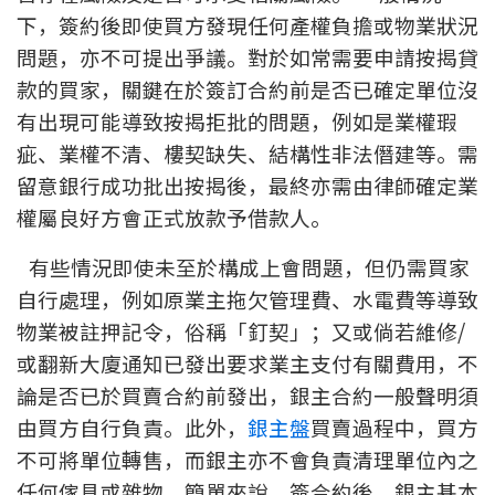
下，簽約後即使買方發現任何產權負擔或物業狀況
印花稅計算
問題，亦不可提出爭議。對於如常需要申請按揭貸
免費物業估價
款的買家，關鍵在於簽訂合約前是否已確定單位沒
有出現可能導致按揭拒批的問題，例如是業權瑕
下載中心
疵、業權不清、樓契缺失、結構性非法僭建等。需
留意銀行成功批出按揭後，最終亦需由律師確定業
按揭全面睇
權屬良好方會正式放款予借款人。
新聞/研究
有些情況即使未至於構成上會問題，但仍需買家
公司動態
自行處理，例如原業主拖欠管理費、水電費等導致
物業被註押記令，俗稱「釘契」；又或倘若維修/
按市新聞
或翻新大廈通知已發出要求業主支付有關費用，不
論是否已於買賣合約前發出，銀主合約一般聲明須
統計數據庫
由買方自行負責。此外，
銀主盤
買賣過程中，買方
不可將單位轉售，而銀主亦不會負責清理單位內之
按揭快趣智識
任何傢具或雜物。簡單來說，簽合約後，銀主基本