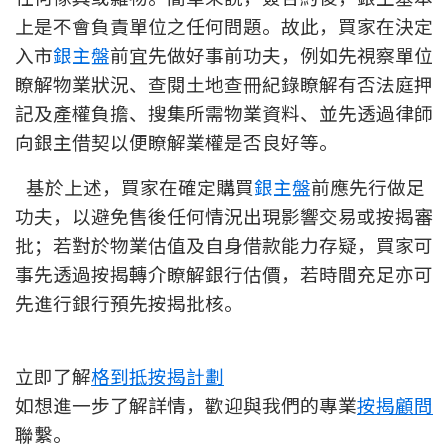
上是不會負責單位之任何問題。故此，買家在決定
按揭智庫
入市
銀主盤
前宜先做好事前功夫，例如先視察單位
樓按專欄
瞭解物業狀況、查閱土地查冊紀錄瞭解有否法庭押
記及產權負擔、搜集所需物業資料、並先透過律師
按揭百科
向銀主借契以便瞭解業權是否良好等。
實時銀行資訊
基於上述，買家在確定購買
銀主盤
前應先行做足
功夫，以避免售後任何情況出現影響交易或按揭審
裝修·保險優惠
批；若對於物業估值及自身借款能力存疑，買家可
免費裝修轉介服務
事先透過按揭轉介瞭解銀行估價，若時間充足亦可
先進行銀行預先按揭批核。
裝修設計專欄
火險、家居、寵物保險
立即了解
格到抵按揭計劃
如想進一步了解詳情，歡迎與我們的專業
按揭顧問
保險資訊專欄
聯繫。