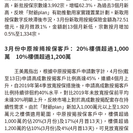
高，新批按保宗數達3,992宗，增幅62.3%，為過去3個月新
高，反映「財爺plan」有助推動用家實踐置業計劃。新取用
按保數字反映滯後巿況，3月份新取用按揭保險金額為72.51
億元，按月微跌1%，金額創13個月新低，宗數按月增加
0.5%至1,334宗。
3月份中原按揭按保客戶：20%樓價超過1,000
萬 10%樓價超過1,200萬
王美鳳指出，根據中原按揭客戶申請數字計，4月份(截
至13日)申請高成數按揭客戶比例高達45%，連續4個月上
升，自2019年第4季放寬按保措施後，申請高成數按揭客戶
比例持續徘徊約40%水平，對比2019年未放寬按保前平均
未達30%明顯上升，反映市場上對於高成數按揭配套存在持
續性需求。由於「財爺plan」新加入1,000萬元以上至1,920
萬元之樓價適用範圍，中原按揭按保客戶中，樓價超過
1,000萬的佔20%(3月份)及17%(4月首13天)，樓價超過
1,200萬的佔10%(3月份)及4%(4月首13天)，可見放寬按保