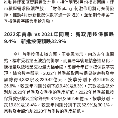
推動換樓家庭實踐置業計劃，相信隨著4月份樓巿回暖，樓
巿積壓需求陸續釋放，「財爺plan」刺激作用將可充份發
揮，推動4月份新批按保數字進一步增加，並預期今年第二
季按保數字將會重拾升軌。
2022年首季 vs 2021年同期：新取用按保額跌
9.4% 新批按保額跌32.9%
今年首季按保巿道方面，王美鳳表示，由於去年底開
始，樓市受着第五波疫情衝擊，而農曆年後疫情急速惡化，
睇樓量以致物業交投量大幅萎縮，影響今年首季按保數字表
現。綜合數字顯示，2022年首季新取用按保貸款宗數及金
額錄得4,332宗及239.42億元，按季分別下跌24.6%及
26.6%，較去年同期分別下跌9.4%及8.3%，宗數及金額分
別創2020年首季及次季後的季度新低。2022年首季新批按
保貸款宗數及金額錄得9,873宗及562.46億元，按季分別下
跌19.8%及18.4%，較去年同期分別下跌32.9%及30.1%，
宗數及金額均創2020年首季後的季度新低。