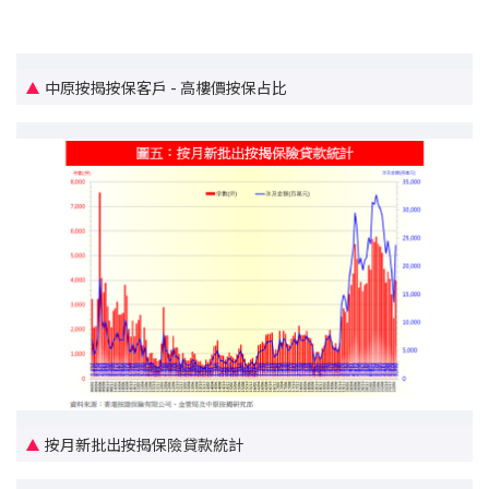
聯絡我們
聯絡方法
中原按揭按保客戶 - 高樓價按保占比
網上申請按揭轉介
條款及細則
私隱政策
简
本網頁所提供資料僅作參考用途。
若因錯漏而引致任何不便或損失，中原按揭概不負責。
本網站採用無障礙網頁設計，如有任何問題，可查詢：
2889 2886 / cmb@mail.centanet.com
按月新批出按揭保險貸款統計
中原地產
|
網上搵樓
|
中原工商舖
© 2026 中原按揭經紀有限公司 Centaline Mortgage Broker Limited 版權所有