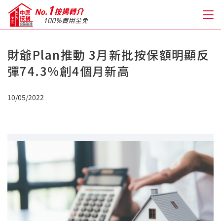
財爺Plan推動 3月新批按保額明顯反
關於我們
彈74.3%創4個月新高
格到至抵按揭
10/05/2022
人才房貸・開戶優惠
免費房貸轉介服務
免費開戶轉介服務
私人貸款
優惠禮遇