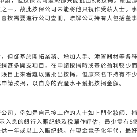
東之一，故此按保公司未能將他只視作受薪人士。
司會按需要進行公司查冊，瞭解公司持有人包括董
常，但卻基於開拓業務、增加人手、添置器材等各
報銷甚多開支項目，在申請按揭時或基於盈利較少
意賬目上來看難以獲批出按揭，但原來名下持有不
式申請按揭，以自身的資產水平獲批按揭金額。
營公司，例如是自己接工作的人士如上門化妝師、
一般以顯示入息的銀行入賬紀錄及稅單作評估，最少需有6
提供一年或以上入賬紀錄。在現金電子化年代，最