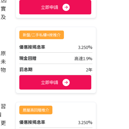
立即申請
事實
事及
新盤/二手私樓H按推介
%
優惠按揭息率
3.250
種原
現金回贈
高達1.9%
而未
少物
罰息期
2年
立即申請
補習
居屋高回贈推介
個
好更
%
優惠按揭息率
3.250