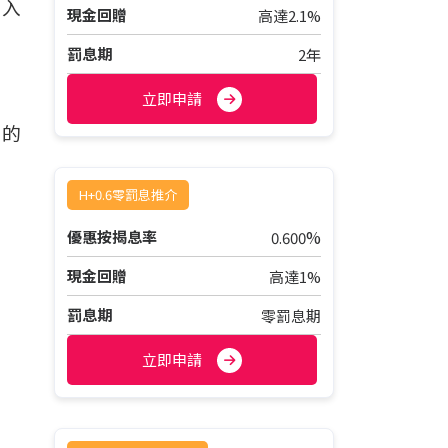
行入
現金回贈
高達2.1%
罰息期
2年
立即申請
揭的
H+0.6零罰息推介
%
優惠按揭息率
0.600
現金回贈
高達1%
罰息期
零罰息期
立即申請