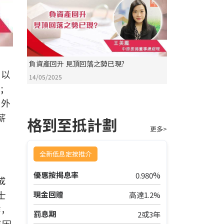
負資產回升 見頂回落之勢已現?
士以
14/05/2025
;
額外
薪
格到至抵計劃
更多>
全新低息定按推介
%
優惠按揭息率
0.980
成
士
現金回贈
高達1.2%
作，
罰息期
2或3年
原因