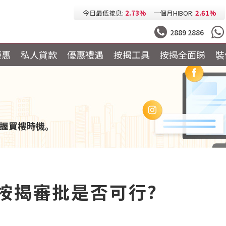
今日最低按息:
2.73%
一個月HIBOR:
2.61%
今日最低P按:
3.25%
今日最低H按:
3.25%
2889 2886
優惠
私人貸款
優惠禮遇
按揭工具
按揭全面睇
裝
握買樓時機。
按揭審批是否可行?