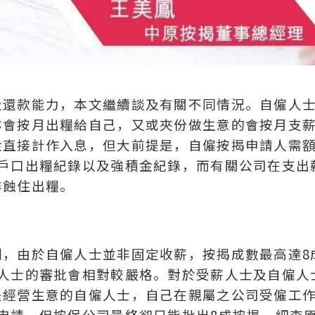
及還款能力，本文繼續談及有關不同情況。自僱人
會按月出糧給自己，又或夾份做生意的會按月支薪
金直接計作入息，但大前提是，自僱按揭申請人需
行戶口出糧紀錄以及強積金紀錄，而有關公司在支出
非蝕住出糧。
劃，由於自僱人士並非固定收薪，按揭成數最高達8
僱人士的審批會相對較嚴格。對於受薪人士及自僱人
是經營生意的自僱人士，自己在親屬之公司受僱工
申請，但按保公司最終卻只能批出8成按揭。細查