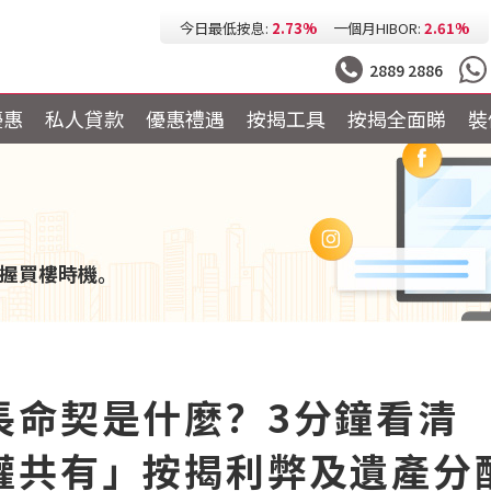
今日最低按息:
2.73%
一個月HIBOR:
2.61%
今日最低P按:
3.25%
今日最低H按:
3.25%
2889 2886
優惠
私人貸款
優惠禮遇
按揭工具
按揭全面睇
裝
握買樓時機。
長命契是什麼？3分鐘看清
權共有」按揭利弊及遺產分