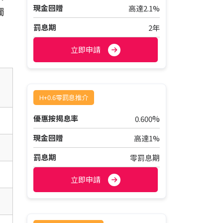
現金回贈
高達2.1%
獨
罰息期
2年
立即申請
H+0.6零罰息推介
%
優惠按揭息率
0.600
現金回贈
高達1%
罰息期
零罰息期
立即申請