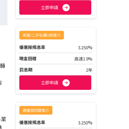
立即申請
新盤/二手私樓H按推介
%
優惠按揭息率
3.250
現金回贈
高達1.9%
動轉
罰息期
2年
有
立即申請
居屋高回贈推介
%業
%
優惠按揭息率
3.250
承