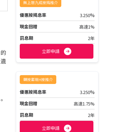
無上限九成按揭推介
%
優惠按揭息率
3.250
現金回贈
高達1%
罰息期
2年
立即申請
生的
般遺
轉按套現H按推介
%
優惠按揭息率
3.250
認。
現金回贈
高達1.75%
罰息期
2年
立即申請