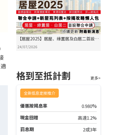
【居屋2025】居屋、綠置居及白居二首設
「聯合申請」同日攪珠｜五大新屋苑售價、
24/07/2026
）
位置一文看清（持續更新、附居屋按揭全攻
接
略）
合適
格到至抵計劃
更多>
全新低息定按推介
%
優惠按揭息率
0.980
現金回贈
高達1.2%
罰息期
2或3年