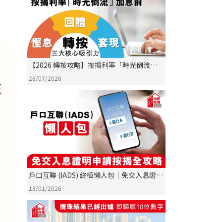
【2026 轉按攻略】按揭利率「時光倒流」
加息前？轉按三大核心吸引力：慳息、回
28/07/2026
贈、套現全解析
戶口互聯 (IADS) 終極懶人包｜免交入息證明
申請按揭全攻略
13/01/2026