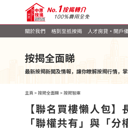
關於我們
格到至抵按揭
人才房貸・開戶
按揭全面睇
最新按揭新聞及情報，讓你瞭解按揭行情，掌
主頁
>
按揭全面睇
>
按揭智庫
【聯名買樓懶人包】
「聯權共有」與「分