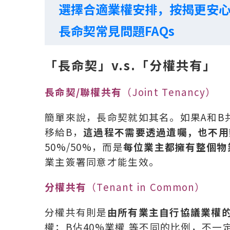
選擇合適業權安排，按揭更安
長命契常見問題FAQs
「長命契」v.s.「分權共有」
長命契/聯權共有
（Joint Tenancy）
簡單來說，長命契就如其名。如果A和B
移給B，
這過程不需要透過遺囑，也不用
50%/50%，而是
每位業主都擁有整個物
業主簽署同意才能生效。
分權共有
（Tenant in Common）
分權共有則是
由所有業主自行協議業權
權；B佔40%業權 等不同的比例，不一