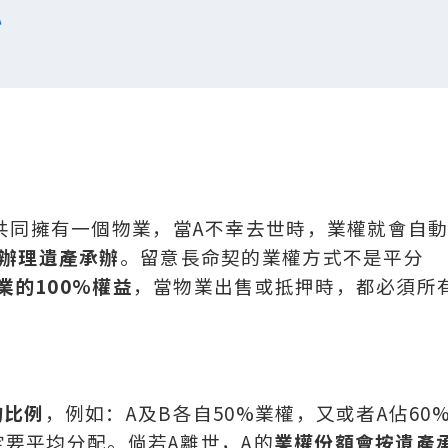
心
共同擁有一個物業，當A不幸去世時，業權就會自
辦理遺產承辦
。留意長命契的業權方式不是平分
業的100%權益
，當物業出售或抵押時，都必須所
的比例
，例如：A及B各自50%業權，又或者A佔60
定要平均分配。倘若A離世，A的
業權份額會按遺產