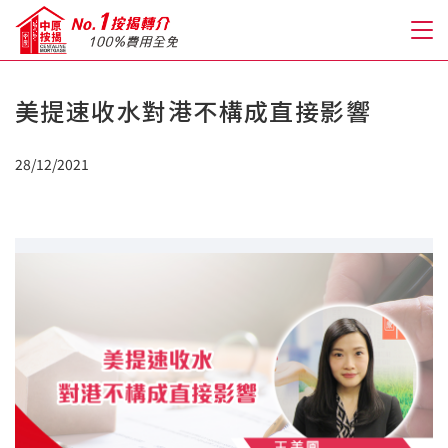
美提速收水對港不構成直接影響
關於我們
28/12/2021
格到至抵按揭
人才房貸・開戶優惠
免費房貸轉介服務
免費開戶轉介服務
私人貸款
優惠禮遇