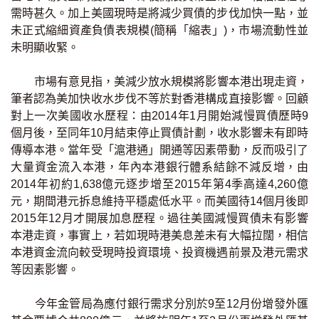
需時甚久。加上美國現時是將減少買債的步伐加快一點，並
印花稅計算
未正式縮細資產負債表規模(簡稱「縮表」)，市場流動性並
未明顯收緊。
免費物業估價
市場有意見指，美減少放水規模將影響本港出現走資，
下載中心
筆者認為美加快收水步伐不等於對香港構成直接影響。回顧
對上一次美國收水歷程：由2014年1月開始減慢買債歷時9
按揭全面睇
個月後，至同年10月結束停止買債計劃，收水影響未有即時
傳導本港。當年受「滬港通」開通等因素帶動，反而吸引了
新聞/研究
大量資金流入本港，年內本港銀行體系結餘不減反增，由
2014年初約1,638億元逐步增至2015年第4季高達4,260億
公司動態
元，期間港元拆息維持平穩處低水平。而美國待14個月後即
2015年12月才開展加息歷程。過往美國減慢買債未有影響
按市新聞
本港走資，事實上，若如現時港美息差未有大幅拉闊，相信
本港資金流向較受現時投資環境、投資機遇前景及港元需求
統計數據庫
等因素影響。
按揭快趣智識
今年金管局為應付銀行需求分別於9至12月份增發外匯