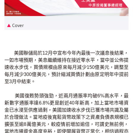
新盤優越按揭優惠
中原按揭標籤優惠
Cover
推薦齊齊友賞
按揭工具
美國聯儲局於12月中宣布今年內最後一次議息後結果，
一如市場預期，美息繼續維持在接近零水平，當中並公佈提
按揭計算
速收水步伐，買債規模由原來每月減少150億美元，調整至
每月減少300億美元，預計縮減買債計劃由原定明年中提前
轉按計算
至3月中結束。
置業預算
美國復甦勢頭強勁，近兩月通脹率均破6%高水平，最
新數字通脹率達6.8%更是創近40年新高，加上當地市場資
供款年期計算
金已水浸至供應過剩，美國加速收水步伐已獲市場共識及屬
於合理做法。當地疫後寬鬆貨幣政策下之資產負債表規模已
擴張至逾8萬億美元，較疫情前增加逾倍，可謂史無前例，
工商舖按揭計算
當地市場資金高度充裕，即使開展貨幣正常化，相信過程亦