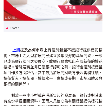
新盤優越按揭優惠
中原按揭標籤優惠
Cover
推薦齊齊友賞
按揭工具
上期
提及為何市場上有個別新盤不獲銀行提供樓花按
按揭計算
揭，市場上之大型發展商已建立多年良好的建屋商譽，一般
已成為銀行認可之發展商，故銀行願意批出有關新盤的樓花
轉按計算
按揭。若發展商並非已屬銀行認可之列，銀行會個別按樓盤
項目作多方面評估，當中包括發展商財政背景及售樓往績、
置業預算
樓盤質素、樓花期、樓價水平、賣樓成交期、市場風險及與
銀行的關係等。
供款年期計算
對於一些中小型或在港新冒起的發展商，銀行或對其未
工商舖按揭計算
有充份掌握相關資料，因而未具信心為有關樓盤提供樓花按