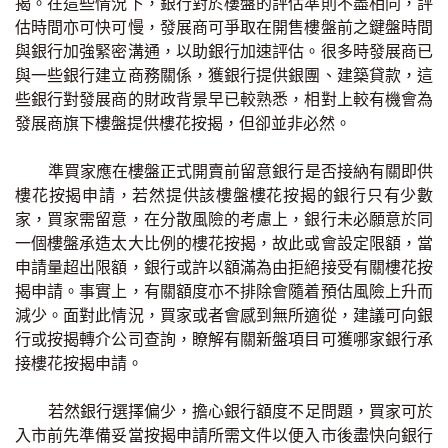
揭。在這些情況下，銀行對於樓盤的評估準則不盡相同，評
印花稅計算
估時間亦可快可慢，發展商可爭取在開售樓盤前之鍵盤時間
與銀行加強緊密溝通，以助銀行加速評估。很多時發展商已
免費物業估價
與一些銀行建立商務關係，獲銀行提供銀團、建築貸款，這
些銀行對發展商的財政背景早已較熟悉，相對上較有機會為
發展商旗下樓盤提供樓花按揭，但卻並非必然。
下載中心
準買家應在樓盤正式開賣前留意銀行是否接納有關即供
按揭全面睇
樓花按揭申請，若然提供該樓盤樓花按揭的銀行只有少數
新聞/研究
家，買家需留意，在分散風險的考慮上，銀行未必願意於同
一個樓盤承造太大比例的樓花按揭，故此或會設定限額，當
公司動態
申請量超出限額，銀行或許以額滿為由拒絕接受有關樓花按
揭申請。事實上，有關額度亦不排除會隨着預估風險上升而
減少。面對此情況，買家或者會感到無所適從，建議可向銀
按市新聞
行或按揭轉介公司查詢，瞭解有關新盤項目可獲哪家銀行承
接樓花按揭申請。
統計數據庫
若然銀行選擇偏少，擔心銀行額度不足問題，買家可於
按揭快趣智識
入市前先準備妥當按揭申請所需文件以便入市後盡快向銀行