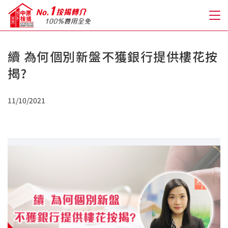
續 為何個別新盤不獲銀行提供樓花按
關於我們
揭?
格到至抵按揭
11/10/2021
人才房貸・開戶優惠
免費房貸轉介服務
免費開戶轉介服務
私人貸款
優惠禮遇