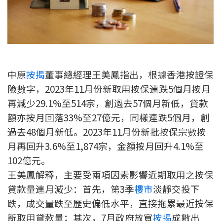
新盤優越按揭優惠
中原按揭標籤優惠
推薦齊齊友賞
中原
按揭
董事總經理王美鳳指出，根據香港按證保
險數字，2023年11月份新取用按保連跌5個月按月
按揭工具
再減少29.1%至514宗，創過去57個月新低，貸款
按揭計算
額亦按月回落33%至27億元，同樣連跌5個月，創
過去48個月新低。2023年11月份新批按保宗數按
轉按計算
月再回升3.6%至1,874宗，金額按月回升4.1%至
置業預算
102億元。
王美鳳解釋，主要受兩項因素影響近期取用之按保
供款年期計算
貸款量連月減少：首先，第3季
樓市
淡靜交投下
跌，成交量跌至歷史偏低水平，直接拖累最近按保
工商舖按揭計算
新取用貸款量；其次，7月政府放寬
按揭
成數出