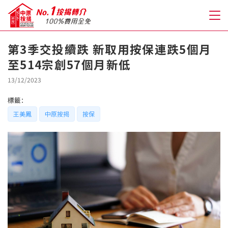
第3季交投續跌 新取用按保連跌5個月
至514宗創57個月新低
關於我們
13/12/2023
格到至抵按揭
標籤：
王美鳳
中原按揭
按保
人才房貸・開戶優惠
免費房貸轉介服務
免費開戶轉介服務
私人貸款
優惠禮遇