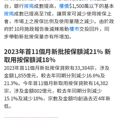
台，銀行
按揭
成數提高，
樓價
$1,500萬以下的基本
印花稅計算
按揭
成數已提高至7成，讓買家可減少使用按保上
免費物業估價
會，市場上之按保比例及使用量隨之減少。由於政
府於10月施政報告後減辣推動
樓市
交投回升，同
下載中心
步帶動新批按保量亦有所增加。
按揭全面睇
2023年首11個月新批按保額減21% 新
新聞/研究
取用按保額減18%
2023年首11個月新批按保貸款有33,384宗，涉及
公司動態
金額1,855億元，較去年同期分別減少16.6%及
21.3%。今年首11個月新取用按保貸款有14,382
按市新聞
宗，涉及金額802億元，較去年同期分別減少
統計數據庫
15.1%及減少18%，宗數及金額均創過去近4年新
低。
按揭快趣智識