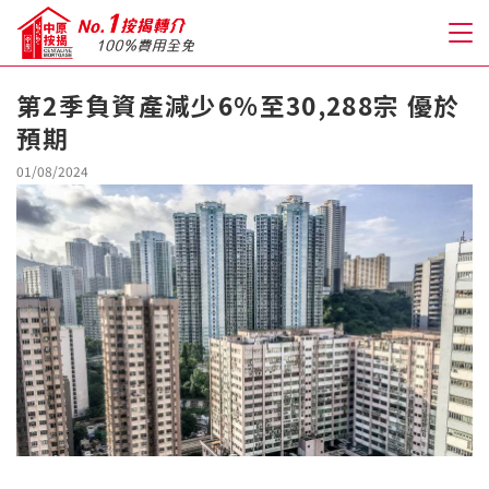
第2季負資產減少6%至30,288宗 優於
預期
關於我們
01/08/2024
格到至抵按揭
人才房貸・開戶優惠
免費房貸轉介服務
免費開戶轉介服務
私人貸款
優惠禮遇