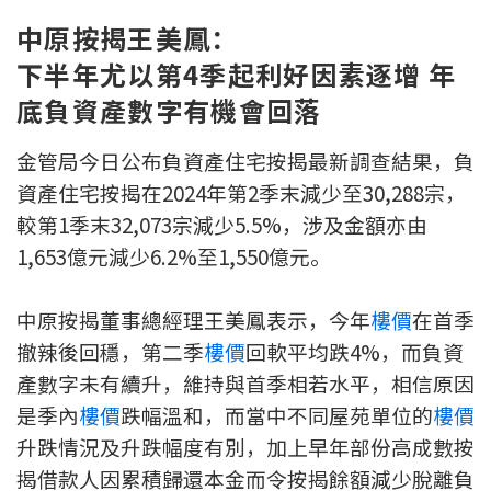
新盤優越按揭優惠
中原按揭王美鳳：
下半年尤以第4季起利好因素逐增 年
中原按揭標籤優惠
底負資產數字有機會回落
推薦齊齊友賞
金管局今日公布負資產住宅按揭最新調查結果，負
資產住宅按揭在2024年第2季末減少至30,288宗，
按揭工具
較第1季末32,073宗減少5.5%，涉及金額亦由
按揭計算
1,653億元減少6.2%至1,550億元。
轉按計算
中原按揭董事總經理王美鳳表示，今年
樓價
在首季
撤辣後回穩，第二季
樓價
回軟平均跌4%，而負資
置業預算
產數字未有續升，維持與首季相若水平，相信原因
供款年期計算
是季內
樓價
跌幅溫和，而當中不同屋苑單位的
樓價
升跌情況及升跌幅度有別，加上早年部份高成數按
工商舖按揭計算
揭借款人因累積歸還本金而令按揭餘額減少脫離負