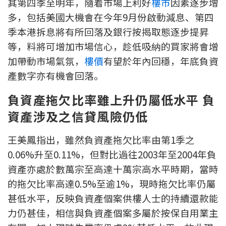
其第四季至明年，隨着市場上利好
樓市
因素逐步增
按揭智庫
多，包括美國大機會在今年9月份啟動減息、第四
季本港拆息將有所回落及銀行按揭取態逐步提昇
樓按專欄
等，料將可增加市場信心，趁低吸納的買家將會增
加帶動市場氣氛，
樓價
有望於年內回穩，年底負資
按揭百科
產數字亦有機會回落。
實時銀行資訊
負資產拖欠比率雖上升仍屬低水平 負
資產涉及之信貸風險仍低
裝修·保險優惠
免費裝修轉介服務
王美鳳指出，雖然負資產拖欠比率由第1季之
0.06%升至0.11%，但對比過往2003年至2004年負
裝修設計專欄
資產亦處於數萬宗至高達十萬宗高水平時期，當時
的拖欠比率高達0.5%至逾1%，現時拖欠比率仍屬
火險、家居、寵物保險
甚低水平，反映負資產個案供樓人士的持續還款能
力仍甚佳，相信與負資產個案多屬於按保自用業主
保險資訊專欄