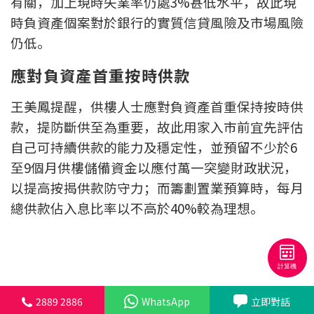
有關，加上現時失業率仍處3%甚低水平，故此現
聯絡我們
時負資產個案對於銀行的實質信貸風險及市場風險
仍低。
聯絡方法
應對負資產首重按時供款
網上申請按揭轉介
王美鳳提醒，供樓人士應對負資產首重保持按時供
條款及細則
款，提防斷供至為重要，故此用家入市前宜先評估
自己可持續供款的能力及穩定性，並預留不少於6
私隱政策
至9個月供樓儲備資金以應付萬一突變財政狀況，
以提高按揭供款防守力；而籌劃置業預算時，每月
简
總供款佔入息比率以不高於40%較為理想。
本網頁所提供資料僅作參考用途。
若因錯漏而引致任何不便或損失，中原按揭概不負責。
本網站採用無障礙網頁設計，如有任何問題，可查詢：
2889 2886 / cmb@mail.centanet.com
中原地產
|
網上搵樓
|
中原工商舖
2889 2886
WhatsApp
立即對話
© 2026 中原按揭經紀有限公司 Centaline Mortgage Broker Limited 版權所有