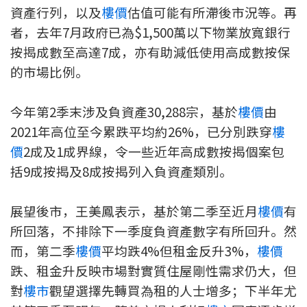
資產行列，以及
樓價
估值可能有所滯後市況等。再
印花稅計算
者，去年7月政府已為$1,500萬以下物業放寬銀行
按揭成數至高達7成，亦有助減低使用高成數按保
免費物業估價
的市場比例。
下載中心
今年第2季末涉及負資產30,288宗，基於
樓價
由
按揭全面睇
2021年高位至今累跌平均約26%，已分別跌穿
樓
新聞/研究
價
2成及1成界線，令一些近年高成數按揭個案包
括9成按揭及8成按揭列入負資產類別。
公司動態
展望後市，王美鳳表示，基於第二季至近月
樓價
有
按市新聞
所回落，不排除下一季度負資產數字有所回升。然
而，第二季
樓價
平均跌4%但租金反升3%，
樓價
統計數據庫
跌、租金升反映市場對實質住屋剛性需求仍大，但
按揭快趣智識
對
樓市
觀望選擇先轉買為租的人士增多；下半年尤