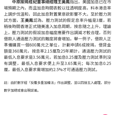
中原按揭經紀董事總經理王美鳳
指出，美國加息已在巿
按揭智庫
場預期之內，而且加息時間表較以往透明度高，料本港息率
上調步伐溫和，因此加息對置業意欲影響不大。至於壓力測
樓按專欄
試方面，
王美鳳
認為，壓力測試的假定息率升幅是3厘，若
稍後時間香港正式隨美進入加息周期，按息隨之上升，理論
上，壓力測試的假設加息幅度應要作出調減才較合理，否則
按揭百科
借款人通過壓力測試的難度將會增加。舉一例子，借款人正
準備購買一個600萬元之單位，計劃申請6成按揭，借貸金
實時銀行資訊
額是360萬元，按息率2.15厘及25年期計，通過壓力測試的
最低入息要求是3.56萬元，若加息0.25厘及壓力測試準則沒
裝修·保險優惠
有調整，最低入息要求便上升至3.65萬元；每次加息0.25
免費裝修轉介服務
厘，最低入息要求需增加約2.5%才可通過壓力測試。
裝修設計專欄
註：由於數字經「反覆多重加權法」作出調整，並以四捨五入處理，部分
數字加總或會出現誤差。
火險、家居、寵物保險
保險資訊專欄