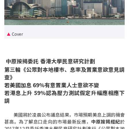
新盤優越按揭優惠
中原按揭標籤優惠
Cover
推薦齊齊友賞
按揭工具
中原按揭委託 香港大學民意研究計劃
按揭計算
第三輪《公眾對本地樓巿、息率及置業意欲意見調
查》
轉按計算
若美國加息 69%有意置業人士意欲不變
若港息上升 59%認為壓力測試假定升幅應相應下
置業預算
調
供款年期計算
美國將於凌晨公布議息結果，巿場預期美息上調的機會
甚高。為了解息口走向的巿場最新反應，
中原按揭經紀
於
工商舖按揭計算
2017年12月委託香港大學民意研究計劃進行《公眾對本地