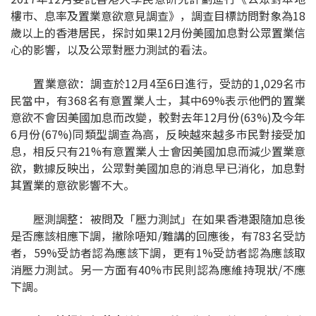
樓巿、息率及置業意欲意見調查》，調查目標訪問對象為18
印花稅計算
歲以上的香港居民，探討如果12月份美國加息對公眾置業信
心的影響，以及公眾對壓力測試的看法。
免費物業估價
置業意欲：調查於12月4至6日進行，受訪的1,029名巿
下載中心
民當中，有368名有意置業人士，其中69%表示他們的置業
意欲不會因美國加息而改變，較對去年12月份(63%)及今年
按揭全面睇
6月份(67%)同類型調查為高，反映越來越多巿民對接受加
息，相反只有21%有意置業人士會因美國加息而減少置業意
新聞/研究
欲，數據反映出，公眾對美國加息的消息早已消化，加息對
其置業的意欲影響不大。
公司動態
壓測調整：被問及「壓力測試」在如果香港跟隨加息後
按市新聞
是否應該相應下調，撇除唔知/難講的回應後，有783名受訪
者，59%受訪者認為應該下調，更有1%受訪者認為應該取
統計數據庫
消壓力測試。另一方面有40%巿民則認為應維持現狀/不應
下調。
按揭快趣智識