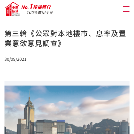
第三輪《公眾對本地樓巿、息率及置
關於我們
業意欲意見調查》
格到至抵按揭
30/09/2021
人才房貸・開戶優惠
免費房貸轉介服務
免費開戶轉介服務
私人貸款
優惠禮遇