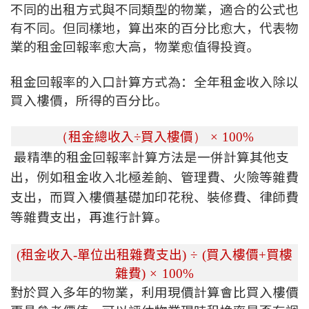
不同的出租方式與不同類型的物業，適合的公式也
印花稅計算
有不同。但同樣地，算出來的百分比愈大，代表物
業的租金回報率愈大高，物業愈值得投資。
免費物業估價
租金回報率的入口計算方式為：全年租金收入除以
下載中心
買入樓價，所得的百分比。
按揭全面睇
（
租金總收入÷買入樓價
）
×
100%
新聞/研究
最精準的租金回報率計算方法是一併計算其他支
出，例如租金收入北極差餉、管理費、火險等雜費
公司動態
支出，而買入樓價基礎加印花稅、裝修費、律師費
等雜費支出，再進行計算。
按市新聞
統計數據庫
(
租金收入
-
單位出租雜費支出
)
÷
(
買入樓價
+
買樓
雜費
)
×
100%
對於買入多年的物業，利用現價計算會比買入樓價
按揭快趣智識