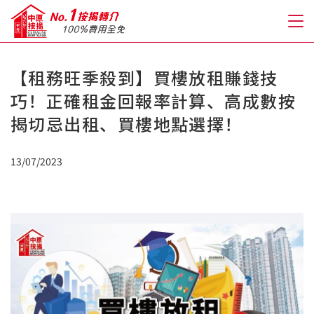
【租務旺季殺到】買樓放租賺錢技
關於我們
巧！正確租金回報率計算、高成數按
揭切忌出租、買樓地點選擇！
格到至抵按揭
13/07/2023
人才房貸・開戶優惠
免費房貸轉介服務
免費開戶轉介服務
私人貸款
優惠禮遇