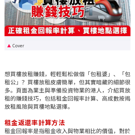
新盤優越按揭優惠
中原按揭標籤優惠
推薦齊齊友賞
Cover
按揭工具
按揭計算
想買樓放租賺錢，輕輕鬆松做個「包租婆」、「包
轉按計算
租公」？買樓放租皮膚簡單，但其實暗藏的細節很
多。頁面為業主與準備投資物業的港人，介紹買放
置業預算
租的賺錢技巧，包括租金回報率計算、高成數按揭
放租風險與買樓地點選擇。
供款年期計算
租金返還率計算方法
工商舖按揭計算
租金回報率是指租金收入與物業相比的價值，對於