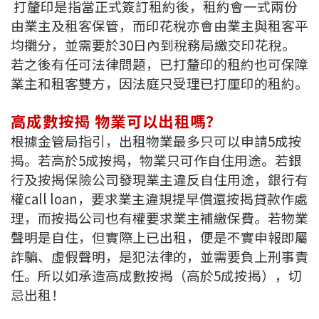
打釐印是指當正式簽訂租約後，租約會一式兩份
條款及細則
私隱政策聲明
|
由業主及租客保管，而印花稅亦會由業主與租客平
均攤分，並需要於30日內到稅務局繳交印花稅。
若之後有任可法律問題，已打釐印的租約也可保障
業主和租客雙方，因法庭只受理已打厘印的租約。
高成數按揭 物業可以出租嗎？
根據金管局指引，出租物業最多只可以申請5成按
揭。若高於5成按揭，物業只可作自住用途。若銀
行及按揭保險公司發現業主違反自住用途，銀行有
權call loan，要求業主違規提早償還按揭貸款作處
理，而按揭公司也有權要求業主補繳保費。若物業
聲明是自住，但實際上已出租，便是不實申報即屬
詐騙、虛假聲明，是犯法律的，並需要負上刑事責
任。所以如承造高成數按揭（高於5成按揭），切
忌出租！