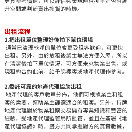
更具參考價值，可以評估物業現時租換率是否有調
按揭智庫
升空間或判斷賣出換貨的時機。
樓按專欄
出租流程
按揭百科
1.把出租單位整理好後拍下單位環境
通常已清理乾淨的單位會更受租客歡迎，可更快
實時銀行資訊
出租。另外，由於放租後業主無法方便入屋，所以
在清潔後拍下單位情況，可方便未來物業出售，或
裝修·保險優惠
現租約合約此前，給予睇樓客或地產代理作參考。
免費裝修轉介服務
2.委託可靠的地產代理協助出租
地產代理的客戶數量分佈，他們可根據業主和租
裝修設計專欄
客的需要，幫助業主篩選適合的租客。另外，持牌
火險、家居、寵物保險
地產代理對於物業租購交易擁有專業知識和豐富的
經驗，受地產代理監管局所監管，並且在簽署《地
保險資訊專欄
產代理協議》時，雙方共同掌握對方的真實數據，