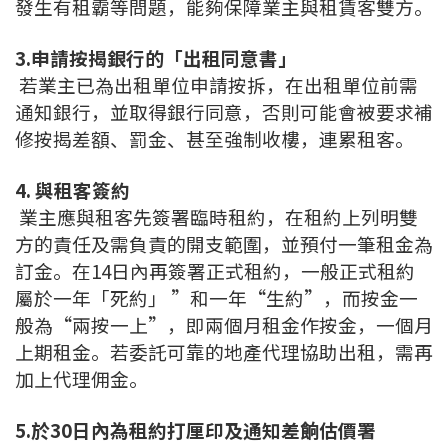
發生有租霸等問題，能夠保障業主與租賃客雙方。
聯絡我們
3.申請按揭銀行的「出租同意書」
聯絡方法
若業主已為出租單位申請按拆，在出租單位前需
通知銀行，並取得銀行同意，否則可能會被要求補
網上申請按揭轉介
修按揭差額、罰金、甚至強制收樓，連累租客。
條款及細則
4. 與租客簽約
業主應與租客先簽署臨時租約，在租約上列明雙
私隱政策
方的責任及需負責的開支範圍，並預付一筆租金為
訂金。在14日內再簽署正式租約，一般正式租約
简
屬於一年「死約」 ”和一年“生約”，而按金一
般為“兩按一上”，即兩個月租金作按金，一個月
本網頁所提供資料僅作參考用途。
若因錯漏而引致任何不便或損失，中原按揭概不負責。
上期租金。若委託可靠的地產代理協助出租，需再
本網站採用無障礙網頁設計，如有任何問題，可查詢：
2889 2886 / cmb@mail.centanet.com
加上代理佣金。
中原地產
|
網上搵樓
|
中原工商舖
5.於30日內為租約打厘印及通知差餉估價署
© 2026 中原按揭經紀有限公司 Centaline Mortgage Broker Limited 版權所有