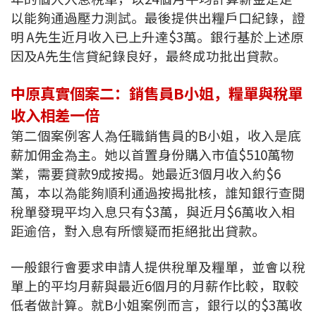
以能夠通過壓力測試。最後提供出糧戶口紀錄，證
聯絡我們
明 A先生近月收入已上升達$3萬。銀行基於上述原
聯絡方法
因及A先生信貸紀錄良好，最終成功批出貸款。
網上申請按揭轉介
中原真實個案二：銷售員B小姐，糧單與稅單
收入相差一倍
條款及細則
第二個案例客人為任職銷售員的B小姐，收入是底
私隱政策
薪加佣金為主。她以首置身份購入市值$510萬物
業，需要貸款9成按揭。她最近3個月收入約$6
萬，本以為能夠順利通過按揭批核，誰知銀行查閱
简
稅單發現平均入息只有$3萬，與近月$6萬收入相
本網頁所提供資料僅作參考用途。
距逾倍，對入息有所懷疑而拒絕批出貸款。
若因錯漏而引致任何不便或損失，中原按揭概不負責。
本網站採用無障礙網頁設計，如有任何問題，可查詢：
2889 2886 / cmb@mail.centanet.com
一般銀行會要求申請人提供稅單及糧單，並會以稅
單上的平均月薪與最近6個月的月薪作比較，取較
中原地產
|
網上搵樓
|
中原工商舖
低者做計算。就B小姐案例而言，銀行以的$3萬收
© 2026 中原按揭經紀有限公司 Centaline Mortgage Broker Limited 版權所有