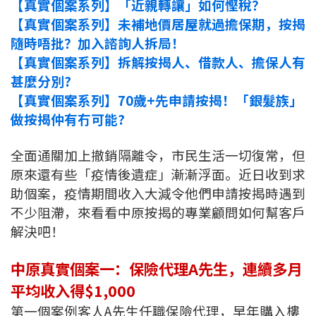
【真實個案系列】「近親轉讓」如何慳稅？
印花稅計算
【真實個案系列】未補地價居屋就過擔保期，按揭
隨時唔批？加入諮詢人拆局！
免費物業估價
【真實個案系列】拆解按揭人、借款人、擔保人有
甚麼分別?
下載中心
【真實個案系列】70歲+先申請按揭！「銀髮族」
做按揭仲有冇可能?
按揭全面睇
新聞/研究
全面通關加上撤銷隔離令，市民生活一切復常，但
原來還有些「疫情後遺症」漸漸浮面。近日收到求
公司動態
助個案，疫情期間收入大減令他們申請按揭時遇到
不少阻滯，來看看中原按揭的專業顧問如何幫客戶
按市新聞
解決吧！
統計數據庫
中原真實個案一：保險代理A先生，連續多月
平均收入得$1,000
按揭快趣智識
第一個案例客人A先生任職保險代理，早年購入樓