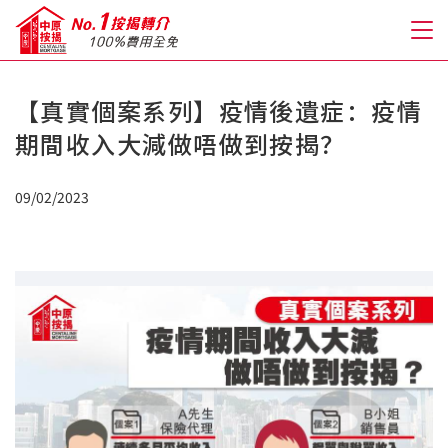
【真實個案系列】疫情後遺症：疫情
關於我們
期間收入大減做唔做到按揭？
格到至抵按揭
09/02/2023
人才房貸・開戶優惠
免費房貸轉介服務
免費開戶轉介服務
私人貸款
優惠禮遇