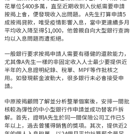
花單位$400多萬，直至近期收到入伙紙需要申請
按揭智庫
按揭上會，便發現收入出問題。 A先生打算申請5
成按揭貸款，唯受疫情影響入息，當中更連續多月
樓按專欄
平均收入降至得$1,000，他曾親自向大型銀行查詢
均以入息問題而遭拒絕。
按揭百科
一般銀行要求按揭申請人需要有穩健的還款能力，
實時銀行資訊
尤其像A先生一樣的非固定收入人士最少要提供近
裝修·保險優惠
半年的入息證明紀錄、稅單、MPF等作批核之
用。如發現薪金波動大，很多銀行未必會接受申
免費裝修轉介服務
請。
裝修設計專欄
中原按揭顧問了解並分析整單個案後，安排一間批
核較為彈性的中小型銀行作申請並成功替客戶拆
火險、家居、寵物保險
解。首先，證明A先生於同一間保險公司工作已5
年以上，過去曾獲得銷售的獎項。其次，提供近2
保險資訊專欄
年的個人入息稅單，以24個月平均計算薪金是足