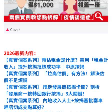
新盤優越按揭優惠
中原按揭標籤優惠
Cover
推薦齊齊友賞
按揭工具
2026最新内容：
按揭計算
【真實個案系列】預估租金是什麼？善用「租金計
收入」提升按揭批核成功率｜中原按揭
轉按計算
【真實個案系列】 「拉高估價」有方法！解決估
價不足煩惱
置業預算
【真實個案系列】 甩走發展商按揭卡關？剖析
供款年期計算
「發展商一按轉回銀行按揭」3大關鍵！
【真實個案系列】 內地收入人士+按揭審批塞車
工商舖按揭計算
趕唔切成交點算好？