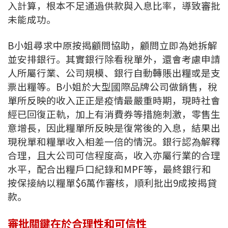
條款及細則
私隱政策聲明
入計算，根本不足通過供款與入息比率，導致審批
|
未能成功。
B小姐尋求中原按揭顧問協助，顧問立即為她拆解
並安排銀行。其實銀行除看稅單外，還會考慮申請
人所屬行業、公司規模、銀行自動轉賬出糧或是支
票出糧等。B小姐於大型國際品牌公司做銷售，稅
單所反映的收入正正是疫情最嚴重時期，現時社會
經已回復正軌，加上有消費券等措施刺激，零售生
意增長，因此糧單所反映是復常後的入息，結果出
現稅單和糧單收入相差一倍的情況。銀行認為解釋
合理，且大公司可信程度高，收入亦屬行業的合理
水平，配合出糧戶口紀錄和MPF等，最終銀行和
按保接納以糧單$6萬作審核，順利批出9成按揭貸
款。
審批關鍵在於合理性和可信性