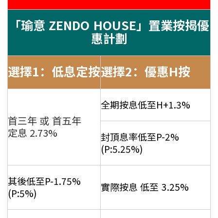
「瑜意 ZENDO HOUSE」置業按揭優
惠計劃
選擇1：低息定按
選擇2：優惠H按
全期按息低至H+1.3%
首三年 或 首五年
定息 2.73%
封頂息率低至P-2%
(P:5.25%)
其後低至P-1.75%
實際按息 低至 3.25%
(P:5%)