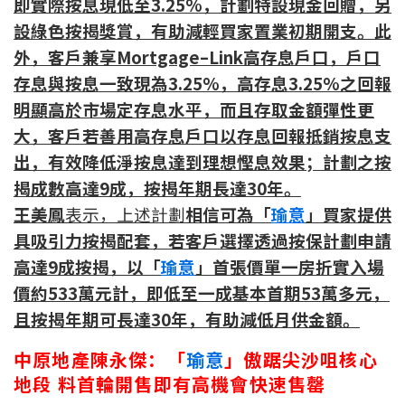
即實際按息現低至3.25%，計劃特設現金回贈，另
聯絡我們
設綠色按揭獎賞，有助減輕買家置業初期開支。此
外，客戶兼享Mortgage–Link高存息戶口，戶口
聯絡方法
存息與按息一致現為3.25%，高存息3.25%之回報
網上申請按揭轉介
明顯高於市場定存息水平，而且存取金額彈性更
大，客戶若善用高存息戶口以存息回報抵銷按息支
條款及細則
出，有效降低淨按息達到理想慳息效果；計劃之
按
揭成數高達
9
成，按揭年期長達
3
0
年
。
私隱政策
王美鳳
表示，
上述計劃
相信可為「
瑜意
」買家提供
具吸引力按揭配套，若客戶選擇透過按保計劃申請
简
高達9成按揭，以「
瑜意
」首張價單一房折實入場
價約533萬元計，即低至一成基本首期53萬多元，
本網頁所提供資料僅作參考用途。
若因錯漏而引致任何不便或損失，中原按揭概不負責。
且按揭年期可長達30年，有助減低月供金額。
本網站採用無障礙網頁設計，如有任何問題，可查詢：
2889 2886 / cmb@mail.centanet.com
中原地產陳永傑：「
瑜意
」傲踞尖沙咀核心
中原地產
|
網上搵樓
|
中原工商舖
地段 料首輪開售即有高機會快速售罄
© 2026 中原按揭經紀有限公司 Centaline Mortgage Broker Limited 版權所有