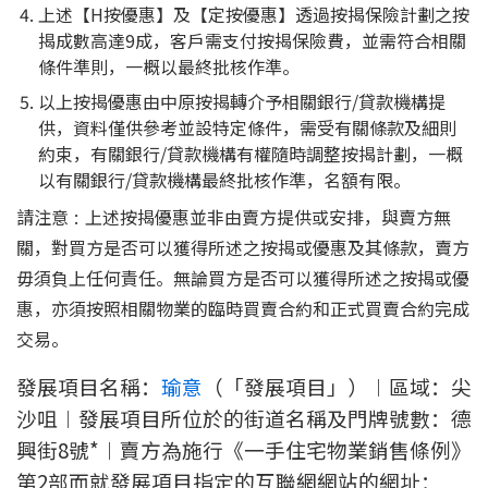
上述【H按優惠】及【定按優惠】透過按揭保險計劃之按
揭成數高達9成，客戶需支付按揭保險費，並需符合相關
條件準則，一概以最終批核作準。
以上按揭優惠由中原按揭轉介予相關銀行/貸款機構提
供，資料僅供參考並設特定條件，需受有關條款及細則
約束，有關銀行/貸款機構有權隨時調整按揭計劃，一概
以有關銀行/貸款機構最終批核作準，名額有限。
請注意 : 上述按揭優惠並非由賣方提供或安排，與賣方無
關，對買方是否可以獲得所述之按揭或優惠及其條款，賣方
毋須負上任何責任。無論買方是否可以獲得所述之按揭或優
惠，亦須按照相關物業的臨時買賣合約和正式買賣合約完成
交易。
發展項目名稱：
瑜意
（「發展項目」）︱區域：尖
沙咀︱發展項目所位於的街道名稱及門牌號數：德
興街8號*︱賣方為施行《一手住宅物業銷售條例》
第2部而就發展項目指定的互聯網網站的網址：