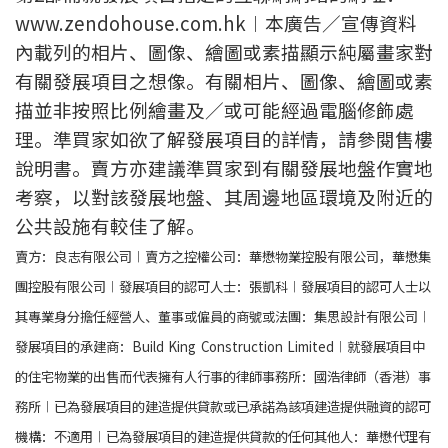
www.zendohouse.com.hk︱本廣告／宣傳資料
內載列的相片、圖像、繪圖或素描顯示純屬畫家對
有關發展項目之想像。有關相片、圖像、繪圖或素
描並非按照比例繪畫及／或可能經過電腦修飾處
理。準買家如欲了解發展項目的詳情，請參閱售樓
說明書。賣方亦建議準買家到有關發展地盤作實地
考察，以對該發展地盤、其周邊地區環境及附近的
公共設施有較佳了解。
賣方：良志有限公司︱賣方之控權公司：華懋物業控股有限公司，華懋集
團控股有限公司︱發展項目的認可人士：張凱科︱發展項目的認可人士以
其專業身分擔任經營人、董事或僱員的商號或法團：集思設計有限公司︱
發展項目的承建商：Build King Construction Limited︱就發展項目中
的住宅物業的出售而代表擁有人行事的律師事務所：國浩律師（香港）事
務所︱已為發展項目的建造提供貸款或已承諾為該項建造提供融資的認可
機構：不適用︱已為發展項目的建造提供貸款的任何其他人：華懋代理有