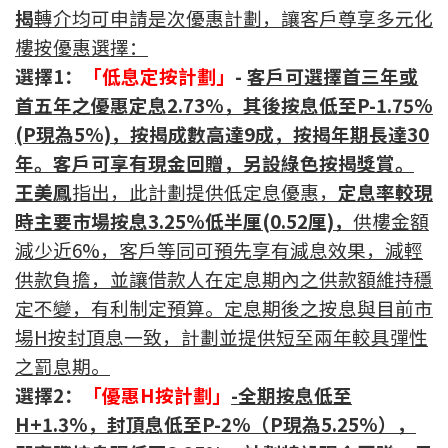
揭
轉介均可申請是次優惠計劃，讓客戶尊享多元化
按揭智庫
樓按優惠選擇：
選擇1：
「低息定按計劃」
-
客戶可選擇
首三年或
樓按專欄
首五年之優惠定息
2.73%
，其後按息低至
P-1.
7
5%
按揭百科
(P
現為
5%)
，按揭成數高達
9
成，按揭年期長達
3
0
年
。
客戶可享有現金回贈，另設綠色按揭獎賞。
實時銀行資訊
王美鳳
指出，此計劃提供低定息優惠，
定息率較
現
時
主要市場按息
3.25%
低半厘(0.52厘)，
供樓金額
裝修·保險優惠
減少近
6
%
，客戶等同可預先
享有減息效果
，減輕
免費裝修轉介服務
供款負擔，並讓借款人在定息期內之供款額維持穩
定不變，有利制定預算。定息期後之按息與目前市
裝修設計專欄
場
H
按封頂息一致，計劃並提供短至兩年較具彈性
之罰息期。
火險、家居、寵物保險
選擇2：
「優惠H按計劃」
-
全期按息低至
保險資訊專欄
H+1.3%，封頂息低至P-2%（P現為5.25%），