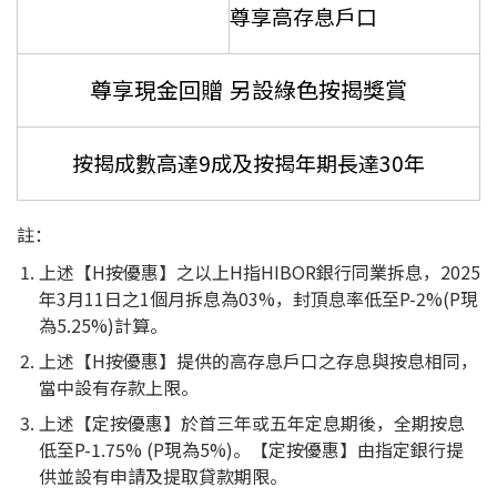
尊享高存息戶口
尊享現金回贈 另設綠色按揭獎賞
按揭成數高達9成及按揭年期長達30年
註：
上述【H按優惠】之以上H指HIBOR銀行同業拆息，2025
年3月11日之1個月拆息為03%，封頂息率低至P-2%(P現
為5.25%)計算。
上述【H按優惠】提供的高存息戶口之存息與按息相同，
當中設有存款上限。
上述【定按優惠】於首三年或五年定息期後，全期按息
低至P-1.75% (P現為5%)。【定按優惠】由指定銀行提
供並設有申請及提取貸款期限。