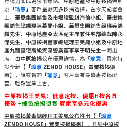
登場迅即成為樓巿焦點。
中原地產
及
中原按揭
特別
印花稅計算
為
「
瑜意
」
客戶呈獻更多按揭選擇，在今天記者會
上，
華懋集團銷售及市場總監封海倫小姐、華懋集
免費物業估價
團銷售總經理陳慕蘭小姐、華懋集團銷售經理吳錫
麟先生、中原地產亞太區副主席兼住宅部總裁陳永
下載中心
傑先生、中原按揭董事總經理王美鳳小姐及中原地
產九龍豪宅高級資深營業董事李子明先生
一同出
按揭全面睇
席，由
中原按揭
公布優惠詳情，為
「
瑜意
」
買家特
新聞/研究
設全新
【「
瑜意
ZENDO HOUSE」置業按揭優
惠】
，讓尊貴的
「
瑜意
」
客戶享有最優惠按揭配
公司動態
套，輕鬆置業上會。
按市新聞
中原按揭王美鳳：
低息定按、優惠
H
按各具
優勢
+
綠色按揭獎賞
買家享多元化優惠
統計數據庫
中原按揭董事總經理王美鳳
公布推出
【「
瑜意
按揭快趣智識
ZENDO HOUSE」置業按揭優惠】
，凡經
中原按