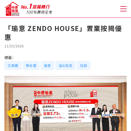
「瑜意 ZENDO HOUSE」置業按揭優
惠
關於我們
11/03/2026
格到至抵按揭
標籤：
王美鳳
陳永傑
瑜意
油尖旺區
佐敦
人才房貸・開戶優惠
免費房貸轉介服務
免費開戶轉介服務
私人貸款
優惠禮遇