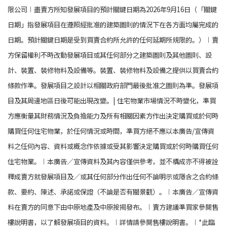
限公司︱盡賣方所知發展項目的預計關鍵日期為2026年9月16日（「關鍵
日期」指發展項目在遵照經批准的建築圖則的情況下在各方面均屬完成的
日期。預計關鍵日期是受到買賣合約所允許的任何延期所規限的。）︱賣
方保留權利不時改動發展項目或其任何部分之建築圖則及其他圖則、設
計、裝置、裝修物料及設備等。裝置、裝修物料及設備之提供以買賣合約
條款作準。發展項目之設計以相關政府部門最後批准之圖則為準。發展項
目及其周邊地區日後可能出現改變。| 住宅物業市場情況不時變化，準買
方應衡量其財務情況及負擔能力及所有相關因素方作出決定購買或於何時
購買任何住宅物業，於任何情況或時間，準買方絕不應以本廣告/宣傳資
料之任何內容、資料或概念作依據或受其影響決定購買或於何時購買任何
住宅物業。︱本廣告／宣傳資料及其內容僅供參考，並不構成亦不得被詮
釋成賣方就發展項目及／或其任何部分作出任何不論明示或隱含之合約條
款、要約、陳述、承諾或保證（不論是否有關景觀）。︱本廣告／宣傳資
料在賣方的同意下由中原地產及中原按揭發布。︱賣方建議準買家參閱售
樓說明書，以了解發展項目的資料。︱詳情請參閱售樓說明書。︱*此臨