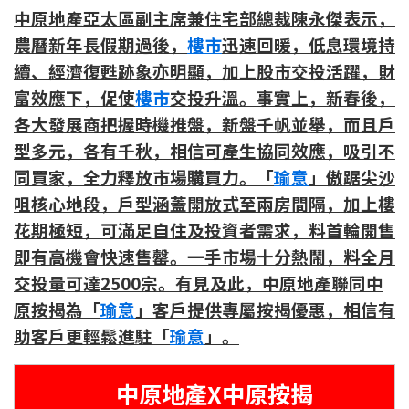
條款及細則
私隱政策聲明
|
中原地產亞太區副主席兼住宅部總裁陳永傑表示，
農曆新年長假期過後，
樓市
迅速回暖，低息環境持
續、經濟復甦跡象亦明顯，加上股市交投活躍，財
富效應下，促使
樓市
交投升溫。事實上，新春後，
各大發展商把握時機推盤，新盤千帆並舉，而且戶
型多元，各有千秋，相信可產生協同效應，吸引不
同買家，全力釋放市場購買力。「
瑜意
」傲踞尖沙
咀核心地段，戶型涵蓋開放式至兩房間隔，加上樓
花期極短，可滿足自住及投資者需求，料首輪開售
即有高機會快速售罄。一手市場十分熱鬧，料全月
交投量可達2500宗。有見及此，中原地產聯同中
原按揭為「
瑜意
」客戶提供專屬按揭優惠，相信有
助客戶更輕鬆進駐「
瑜意
」。
中原地產X中原按揭