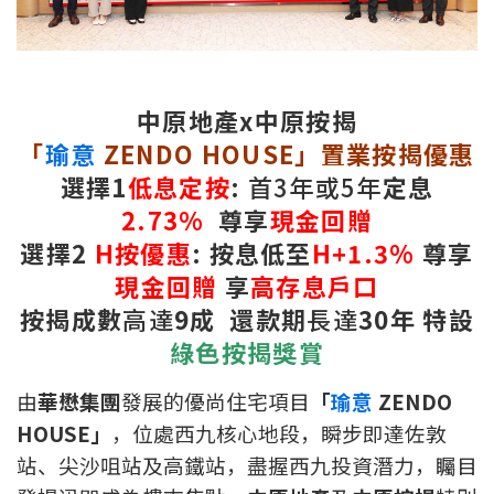
新盤優越按揭優惠
中原按揭標籤優惠
中原地產x中原按揭
推薦齊齊友賞
「
瑜意
ZENDO
HOUSE
」置業按揭優惠
選擇
1
低息定按
:
首3年或5年
定息
按揭工具
2.73%
尊享
現金回贈
按揭計算
選擇
2
H
按優惠
:
按息
低至
H+1.3%
尊享
現金回贈
享
高存息戶口
轉按計算
按揭成數
高達
9
成
還款期
長達
30
年
特設
綠色按揭獎賞
置業預算
由
華懋集團
發展的優尚住宅項目
「
瑜意
ZENDO
供款年期計算
HOUSE」
，位處西九核心地段，瞬步即達佐敦
站、尖沙咀站及高鐵站，盡握西九投資潛力，矚目
工商舖按揭計算