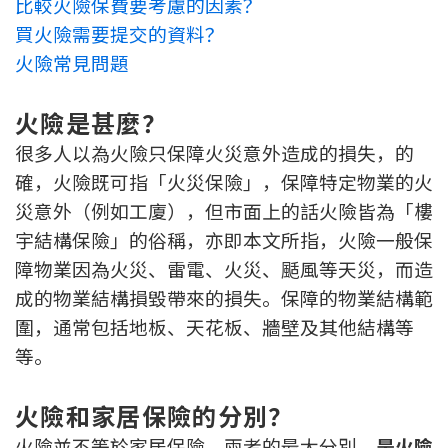
比較火險保費要考慮的因素？
印花稅計算
買火險需要提交的資料？
火險常見問題
免費物業估價
火險是甚麼？
下載中心
很多人以為火險只保障火災意外造成的損失，的
按揭全面睇
確，火險既可指「火災保險」，保障特定物業的火
災意外（例如工廈），但市面上的話火險皆為「樓
新聞/研究
宇結構保險」的俗稱，亦即本文所指，火險一般保
障物業因為火災、雷電、火災、颳風等天災，而造
公司動態
成的物業結構損毀帶來的損失。保障的物業結構範
按市新聞
圍，通常包括地板、天花板、牆壁及其他結構等
等。
統計數據庫
火險和家居保險的分別？
按揭快趣智識
火險並不等於家居保險，兩者的最大分別，
是火險