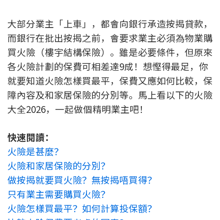
新盤優越按揭優惠
大部分業主「上車」，都會向銀行承造按揭貸款，
而銀行在批出按揭之前，會要求業主必須為物業購
中原按揭標籤優惠
買火險（樓宇結構保險）。雖是必要條件，但原來
推薦齊齊友賞
各火險計劃的保費可相差達9成！想慳得最足，你
就要知道火險怎樣買最平，保費又應如何比較，保
按揭工具
障內容及和家居保險的分別等。馬上看以下的火險
按揭計算
大全2026，一起做個精明業主吧！
轉按計算
快速閱讀：
火險是甚麼？
置業預算
火險和家居保險的分別？
做按揭就要買火險？無按揭唔買得？
供款年期計算
只有業主需要購買火險？
火險怎樣買最平？如何計算投保額？
工商舖按揭計算