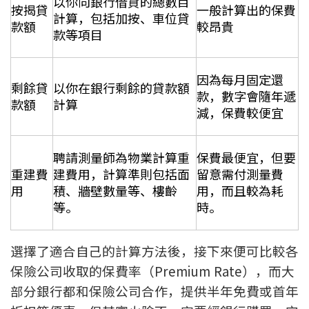
以你向銀行借貸的總數目
按揭貸
一般計算出的保費
計算，包括加按、車位貸
款額
較昂貴
款等項目
因為每月固定還
剩餘貸
以你在銀行剩餘的貸款額
款，數字會隨年遞
款額
計算
減，保費較便宜
聘請測量師為物業計算重
保費最便宜，但要
重建費
建費用，計算準則包括面
留意需付測量費
用
積、牆壁數量等、樓齡
用，而且較為耗
等。
時。
選擇了適合自己的計算方法後，接下來便可比較各
保險公司收取的保費率（Premium Rate），而大
部分銀行都和保險公司合作，提供半年免費或首年