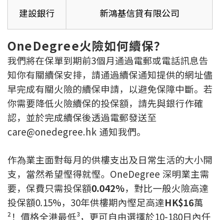
建設銀行
新鴻基信貸有限公司
OneDegree火險如何續保？
我們將在保單到期前3個月通過電郵或電話訊息告
知你有關續保安排，請通過續保通知提供的網址儘
早完成有關火險的續保申請，以避免保障中斷。若
你需要降低火險續保的投保額，請先與銀行作確
認，並於完成續保後透過電郵發送至
care@onedegree.hk 通知我們。
作為業主面對每月的供樓支出及日常生活的大小開
支，當然希望慳得就慳。OneDegree 深明業主需
要，保費只需投保額
0.042%
，對比一般火險高達
投保額0.15%，30年供樓期內慳足高達
HK$16
萬
²！價格全港最低³，更可自由選擇於10-180日內任