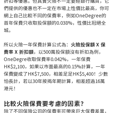
折扣等優惠。但其實火險不一定要經銀行購買，它
們提供的優惠也不一定在市場上性價比最高，你可
網上自己比較不同的保費率，例如OneDegree的
首年保費只收取投保額的0.038%，性價比冠絕全
城。
所以火險一年保費計算公式為：
火險投保額 X 保
費率 X 折扣額
，以500萬投保額沒有折扣為例，
OneDegre收取保費率0.042%，一年保費
HK$2,100，如果以市面最高的0.15%計算，一年
保費變成了HK$7,500，相差足足HK$5,400！少數
怕長計，若以30年按揭年期計算，相差超過16萬
港元！
比較火險保費要考慮的因素？
除了不同保險公司的保費率可帶來巨大保費差異，