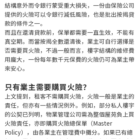
結構意外而令銀行蒙受重大損失，一份由保險公司
聯絡我們
提供的火險可以令銀行減低風險，也是批出按揭貸
聯絡方法
款的條件之一。
而且在還清貸款前，保單都需要一直生效，不能有
網上申請按揭轉介
真空期。而當按揭全數還清後，業主可自行選擇是
否需要買火險，不過一般而言，樓字結構的維修費
條款及細則
用龐大，一份每年數千元保費的火險仍可為業主帶
私隱政策
來安心。
只有業主需要購買火險？
简
上文提到，租客不需購買火險，火險一般是業主的
本網頁所提供資料僅作參考用途。
責任，但亦有一些情況例外。例如，部分私人樓宇
若因錯漏而引致任何不便或損失，中原按揭概不負責。
本網站採用無障礙網頁設計，如有任何問題，可查詢：
的公契已列明，物業管理公司需為整個屋苑負上買
2889 2886 / cmb@mail.centanet.com
火險責任，亦即購買火險總保單（Master
中原地產
|
網上搵樓
|
中原工商舖
Policy），由各業主在管理費中攤分。如果已有總
© 2026 中原按揭經紀有限公司 Centaline Mortgage Broker Limited 版權所有