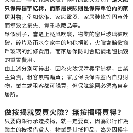
按揭智庫
只保障樓宇結構，而家居保險則是保障單位內的家
居財物
，例如傢俬、家庭電器、家居裝修等因意外
樓按專欄
而導致之損失、貴重收藏品等。
舉個例子，當遇上颳風吹襲，物業的窗戶玻璃被吹
按揭百科
破，碎片及雨水令家中的地毯損毀，火險會賠償窗
戶玻璃的維修費用，而家居保險則會賠償地毯損毀
實時銀行資訊
的重置費用。
由上述分別可得出，因為火險保障樓宇結構，由業
裝修·保險優惠
主負責，租客無需購買；家居保險保障室內自身財
免費裝修轉介服務
物，業主或租客都可購買，但保障範圍必須為自身
居所。
裝修設計專欄
火險、家居、寵物保險
做按揭就要買火險？無按揭唔買得？
只要向銀行承造按揭，就一定要買，因為銀行作為
保險資訊專欄
業主的按揭借貸人，物業是其抵押品，為免因樓宇