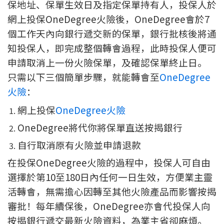
保地址、保單生效日及指定保單持有人，投保人於
網上投保OneDegree火險後，OneDegree會於7
個工作天內向銀行遞交新的保單，銀行批核後將通
知投保人，即完成整個轉會過程，此時投保人便可
申請取消上一份火險保單，及確認保單終止日。
只需以下三個簡單步驟，就能轉會至
OneDegree
火險
：
網上投保
OneDegree火險
OneDegree將代你將保單直送按揭銀行
自行取消原有火險並申請退款
在投保OneDegree火險的過程中，投保人可自由
選擇於第10至180日內任何一日生效，方便業主靈
活轉會，無需擔心因轉至其他火險產品而影響按揭
審批！每年續保後，OneDegree亦會代投保人向
按揭銀行遞交最新火險資料，為業主省卻麻煩。