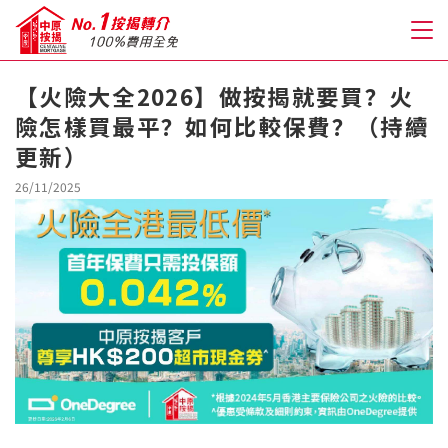
【火險大全2026】做按揭就要買？火
險怎樣買最平？如何比較保費？（持續
關於我們
更新）
格到至抵按揭
26/11/2025
人才房貸・開戶優惠
免費房貸轉介服務
免費開戶轉介服務
私人貸款
優惠禮遇