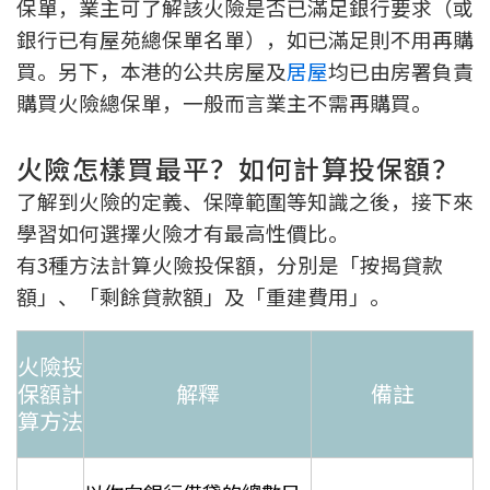
保單，業主可了解該火險是否已滿足銀行要求（或
條款及細則
私隱政策聲明
|
銀行已有屋苑總保單名單），如已滿足則不用再購
買。另下，本港的公共房屋及
居屋
均已由房署負責
購買火險總保單，一般而言業主不需再購買。
火險怎樣買最平？如何計算投保額？
了解到火險的定義、保障範圍等知識之後，接下來
學習如何選擇火險才有最高性價比。
有3種方法計算火險投保額，分別是「按揭貸款
額」、「剩餘貸款額」及「重建費用」。
火險投
保額計
解釋
備註
算方法