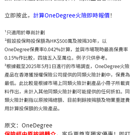
立即按此，
計算OneDegree火險即時報價
！
¹只適用於尊尚計劃
²假設投保時投保額為HK$500萬及按揭30年，以
OneDegree保費率0.042%計算，並與巿場現時最高保費率
0.15%作比較，四捨五入至萬位。例子只供參考。
³根據截至2025年5月1日進行的市場調查，OneDegree火險
產品在香港獲授權保險公司提供的同類火險計劃中，保費為
最低。此比較是根據市場上同類火險計劃產品小冊子所載資
料作出，未計入其他同類火險計劃可能提供的任何折扣。同
類火險計劃指以原按揭總額、目前剩餘按揭額及物業重建費
用計算投保額的火險產品。
原文：OneDegree
保險經中原按揭轉介
，客戶更尊享獨家優惠！即打