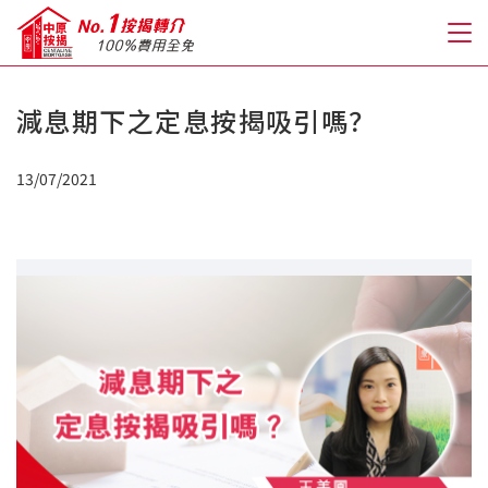
減息期下之定息按揭吸引嗎？
關於我們
13/07/2021
格到至抵按揭
人才房貸・開戶優惠
免費房貸轉介服務
免費開戶轉介服務
私人貸款
優惠禮遇