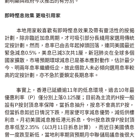
劃明顯與政府今次推出的有分別。
按揭智庫
即時慳息效果 更吸引用家
樓按專欄
本地用家較喜歡有即時慳息效果及帶有靈活性的按揭
計劃，除非臨近加息周期，才可吸引部分長綫用家選用傳統
按揭百科
定按計劃。然而，息率已由去年起掉頭回落，連同美國最近
緊急減息0.5%，美息已減3次共1厘，新冠肺炎在全球多個
實時銀行資訊
國家擴散，市場預期環球減息已是基本應對動作，估計最少
今、明兩年息率繼續低企，故此借款人未必傾向選用息率較
裝修·保險優惠
高的定按計劃，亦不急於要鎖定長期息率。
免費裝修轉介服務
事實上，香港已延續逾11年的低息環境，過去10年最
優惠利率（P）僅分別上落0.125厘；目前為主流的H按一般
裝修設計專欄
設有P按封頂息率保障，當拆息抽升，按息不會高於P按，
但當拆息如近日情況下跌，用家便可享減息優勢，減低供樓
火險、家居、寵物保險
利息。月初美國減息推低港元拆息，令H按息跌穿P按封頂
息率低至2.35%（以3月11日拆息計算），而近日美國債息
保險資訊專欄
曾一度跌至新低，當地利率期貨預期月中聯儲局議息後很大