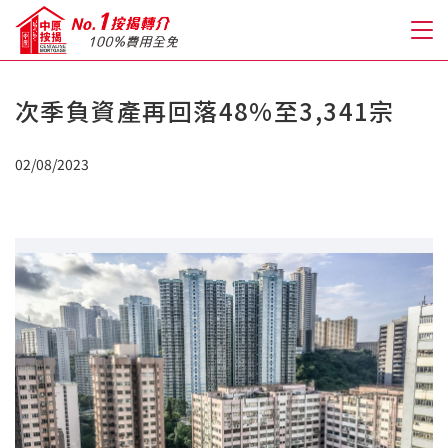
次季負資產再回落48%至3,341宗
關於我們
02/08/2023
格到至抵按揭
人才房貸・開戶優惠
免費房貸轉介服務
免費開戶轉介服務
私人貸款
優惠禮遇