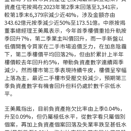
資產住宅按揭在2023年第2季末回落至3,341宗，
按揭智庫
較第1季末6,379宗減少近48%，涉及金額亦由
343.62億元按季減少近50%至173.51億。中原按揭
樓按專欄
董事總經理王美鳳表示，今年首季樓價重拾升軌按
按揭百科
季回升7%，第二季業主叫價回升，而一手新盤以
低價開售令買家在二手市場追價乏力，在加息陰霾
實時銀行資訊
下，第二季樓價平均回落2%，但由於累計上半年
樓價較去年回升約5%，帶動負資產數字連續兩季
裝修·保險優惠
減少，然而樓巿第三季表現持續牛皮，樓價呈窄幅
上落為主，最近二手樓市受壓交投減少，預期第三
免費裝修轉介服務
季負資產數字有機會回升但料仍處於數千宗低水
平。
裝修設計專欄
王美鳳指出，目前負資產拖欠比率由上季0.04%，
火險、家居、寵物保險
升至0.09%，但仍屬極低水平，從數字看只屬個別
保險資訊專欄
個案，再加上負資產個案回落及失業率跌至甚低水