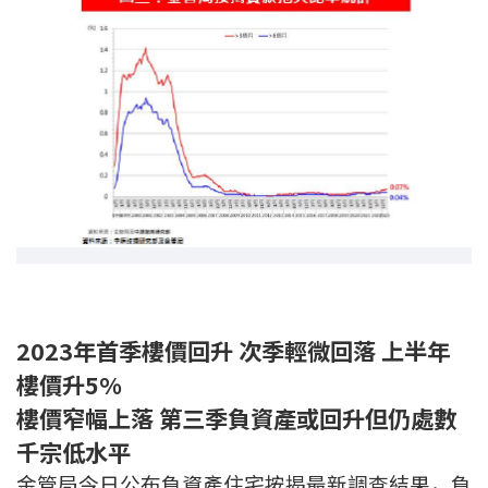
印花稅計算
免費物業估價
下載中心
按揭全面睇
新聞/研究
公司動態
2023年首季樓價回升 次季輕微回落 上半年
按市新聞
樓價升5%
統計數據庫
樓價窄幅上落 第三季負資產或回升但仍處數
千宗低水平
按揭快趣智識
金管局今日公布負資產住宅按揭最新調查結果，負